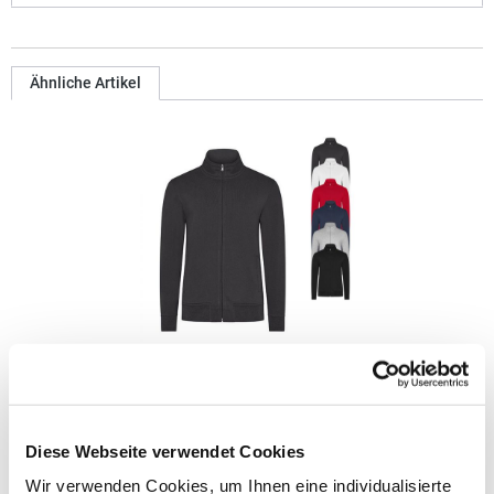
Ähnliche Artikel
HRM1001 HRM Herren Premium Sweatjacke
Ringgesponnene und gekämmte Baumwolle / Polyester (French
Diese Webseite verwendet Cookies
Terry) Modern regular fit Antipilling und einlaufvorbehandelt,
farbecht Zwei Seitentaschen mit Reißverschluss Saum,
Wir verwenden Cookies, um Ihnen eine individualisierte