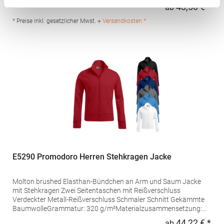
g/m²Materialzusammensetzung: 100% BaumwolleAngaben zur
43,50 € *
ab
Regu
Produktsicherheit: Herst.-Nr.: 5295Hersteller: Promodoro
Fashion GmbH Am Gatherhof 57 40472 Düsseldorf Deutschland
* Preise inkl. gesetzlicher Mwst. +
Versandkosten *
E-Mail: info@promodoro.de
E5290 Promodoro Herren Stehkragen Jacke
Molton brushed Elasthan-Bündchen an Arm und Saum Jacke
mit Stehkragen Zwei Seitentaschen mit Reißverschluss
Verdeckter Metall-Reißverschluss Schmaler Schnitt Gekämmte
BaumwolleGrammatur: 320 g/m²Materialzusammensetzung:
100% BaumwolleAngaben zur Produktsicherheit: Herst.-Nr.:
44,22 € *
ab