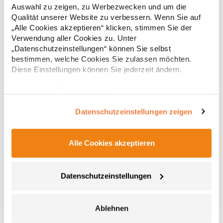
Taschenabschluss und Ärmelbund sind mit hochwertigem 1x1-
Auswahl zu zeigen, zu Werbezwecken und um die
Rippstrick versehen Elegantes Erscheinungsbild und dennoch
42,17 € *
ab
Qualität unserer Website zu verbessern. Wenn Sie auf
Regu
robust Für Industriewäsche geeignet Label-frei Pfegehinweis:
„Alle Cookies akzeptieren“ klicken, stimmen Sie der
Bügeln erlaubtTrockner geeignet60 °C
* Preise inkl. gesetzlicher Mwst. +
Versandkosten *
waschbarIndustriewäsche geeignetGrammatur: 360
Verwendung aller Cookies zu. Unter
g/m²Materialzusammensetzung: 70% Baumwolle / 30%
„Datenschutzeinstellungen“ können Sie selbst
PolyesterAngaben zur Produktsicherheit: Herst.-Nr.:
bestimmen, welche Cookies Sie zulassen möchten.
1001 Hersteller: HRM Textil GmbH Welfenstraße 12 70736
Diese Einstellungen können Sie jederzeit ändern.
Fellbach Deutschland E-Mail: info@hrm-textil.de
Impressum
|
Datenschutz
Datenschutzeinstellungen zeigen
Alle Cookies akzeptieren
E5295 Promodoro Damen Stehkragen Jacke
Datenschutzeinstellungen
Molton brushed Elasthan-Bündchen an Arm und Saum
Stehkragen Zwei Seitentaschen mit Reißverschluss
Durchgehender und verdeckter Reißverschluss Leicht tailliert
Ablehnen
Gekämmte BaumwolleGrammatur: 320