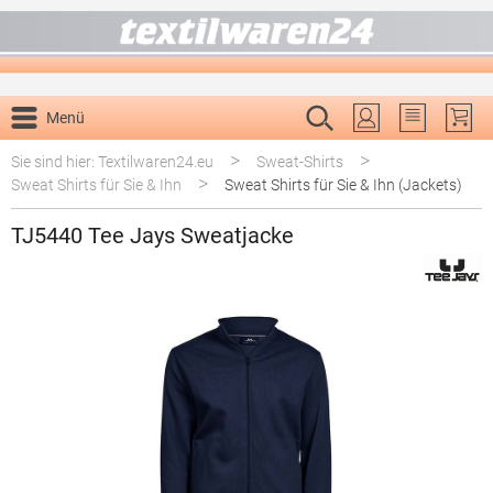
alt springen
Menü
Du hast 0 P
>
>
Sie sind hier: Textilwaren24.eu
Sweat-Shirts
>
Sweat Shirts für Sie & Ihn
Sweat Shirts für Sie & Ihn (Jackets)
TJ5440 Tee Jays Sweatjacke
Bildergalerie überspringen