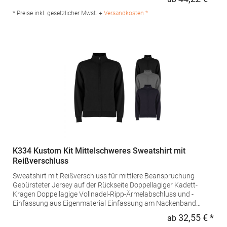
Regu
5290Hersteller: Promodoro Fashion GmbH Am Gatherhof 57
40472 Düsseldorf Deutschland E-Mail: info@promodoro.de
* Preise inkl. gesetzlicher Mwst. +
Versandkosten *
K334 Kustom Kit Mittelschweres Sweatshirt mit
Reißverschluss
Sweatshirt mit Reißverschluss für mittlere Beanspruchung
Gebürsteter Jersey auf der Rückseite Doppellagiger Kadett-
Kragen Doppellagige Vollnadel-Ripp-Ärmelabschluss und -
Einfassung aus Eigenmaterial Einfassung am Nackenband
Versiegelte Schulternähte Doppelt genähte Schultern und
32,55 € *
ab
Regu
Armlöcher Zirkonium-farbiger Metall-Reißverschluss und Griff