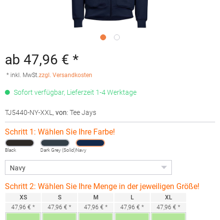
ab 47,96 € *
* inkl. MwSt.
zzgl. Versandkosten
Sofort verfügbar, Lieferzeit 1-4 Werktage
TJ5440-NY-XXL
,
von
: Tee Jays
Schritt 1: Wählen Sie Ihre Farbe!
Black
Dark Grey (Solid)
Navy
Schritt 2: Wählen Sie Ihre Menge in der jeweiligen Größe!
XS
S
M
L
XL
47,96 € *
47,96 € *
47,96 € *
47,96 € *
47,96 € *