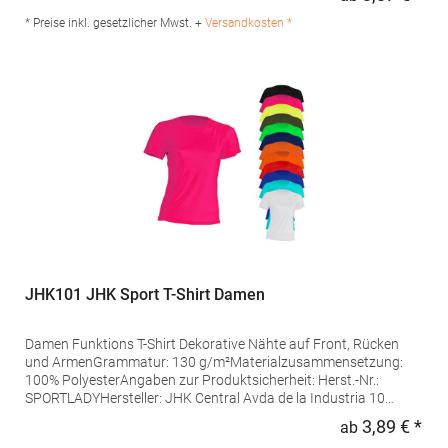
Regu
Charlottenburger Allee 27-29 52068 Aachen Deutschland E-Mail:
info@stedman.eu
* Preise inkl. gesetzlicher Mwst. +
Versandkosten *
JHK101 JHK Sport T-Shirt Damen
Damen Funktions T-Shirt Dekorative Nähte auf Front, Rücken
und ArmenGrammatur: 130 g/m²Materialzusammensetzung:
100% PolyesterAngaben zur Produktsicherheit: Herst.-Nr.:
SPORTLADYHersteller: JHK Central Avda de la Industria 10
28947 Fuenlabrada Spanien E-Mail: info@jhktshirt.com
3,89 € *
ab
Regu