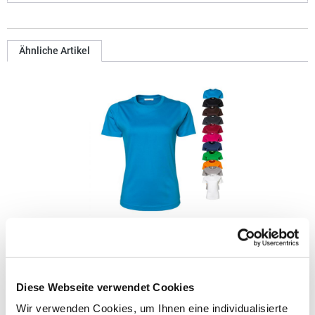
Ähnliche Artikel
TJ580N Tee Jays Damen T-Shirt aus Interlock-Material
Gekämmte, ringgesponnene Baumwolle / Interlock
Diese Webseite verwendet Cookies
Einlaufvorbehandelt Doppelnähte Modisch geschnitten
Schmaler, modischer Kragen Enzym- und
Wir verwenden Cookies, um Ihnen eine individualisierte
silikongewaschenGrammatur: 220