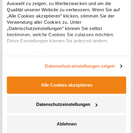
Auswahl zu zeigen, zu Werbezwecken und um die
g/m²Materialzusammensetzung: 100% BaumwolleAngaben zur
14,33 € *
ab
Qualität unserer Website zu verbessern. Wenn Sie auf
Regu
Produktsicherheit: Herst.-Nr.: 580Hersteller: Tee Jays A/S Lansen
16 9230 Svenstrup J Dänemark E-Mail: info@teejays.dk
„Alle Cookies akzeptieren“ klicken, stimmen Sie der
* Preise inkl. gesetzlicher Mwst. +
Versandkosten *
Verwendung aller Cookies zu. Unter
„Datenschutzeinstellungen“ können Sie selbst
bestimmen, welche Cookies Sie zulassen möchten.
Diese Einstellungen können Sie jederzeit ändern.
Impressum
|
Datenschutz
Datenschutzeinstellungen zeigen
Alle Cookies akzeptieren
RY0408 Roly BAHRAIN Damen Sport T-Shirt kurzarm
Datenschutzeinstellungen
Damen Funktions T-Shirt im Waffle Interlock, kurzarm mit
Raglan-Ärmeln Rundhals mit Nackenband Ton-in-Ton Overlock
Nähte Ton-in-Ton an Armausschnitt und Einsatz am Arm Control
Ablehnen
Dry Herausreißbares Label Funktionsgewebe Pfegehinweis: 30