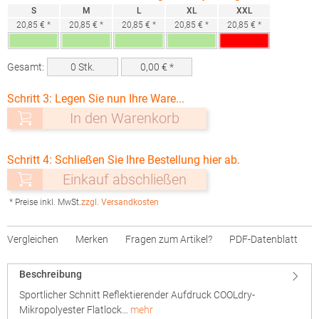
S
M
L
XL
XXL
20,85 € *
20,85 € *
20,85 € *
20,85 € *
20,85 € *
Gesamt:
0
Stk.
0,00
€ *
Schritt 3: Legen Sie nun Ihre Ware...
In den Warenkorb
Schritt 4: Schließen Sie Ihre Bestellung hier ab.
Einkauf abschließen
* Preise inkl. MwSt.
zzgl. Versandkosten
Vergleichen
Merken
Fragen zum Artikel?
PDF-Datenblatt
Beschreibung
Sportlicher Schnitt Reflektierender Aufdruck COOLdry-
Mikropolyester Flatlock…
mehr