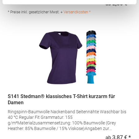
°C waschbarBügeln erlaubtBügelfreiGrammatur: 135
2,86 € *
ab
Regu
g/m²Materialzusammensetzung: 100% PolyesterAngaben zur
Produktsicherheit: Herst.-Nr.: CA0408 Hersteller: GORFACTORY
* Preise inkl. gesetzlicher Mwst. +
Versandkosten *
S.A Ctra. Santomera / Abanilla Km 8.8 30620 Fortuna (Murcia)
Spanien E-Mail: info@gorfactory.es
S141 Stedman® klassisches T-Shirt kurzarm für
Damen
Ringspinn-Baumwolle Nackenband Seitennähte Waschbar bis
40 °C Regular Fit Grammatur: 155
g/m²Materialzusammensetzung: 100% Baumwolle (Grey
Heather: 85% Baumwolle / 15% Viskose)Angaben zur
Produktsicherheit: Herst.-Nr.: ST2600 Hersteller: Stedman GmbH
3,87 € *
ab