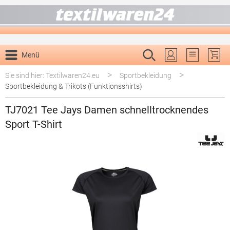
alt springen
Menü
Du hast 0 P
>
>
Sie sind hier: Textilwaren24.eu
Sportbekleidung
Sportbekleidung & Trikots (Funktionsshirts)
TJ7021 Tee Jays Damen schnelltrocknendes
Sport T-Shirt
Bildergalerie überspringen