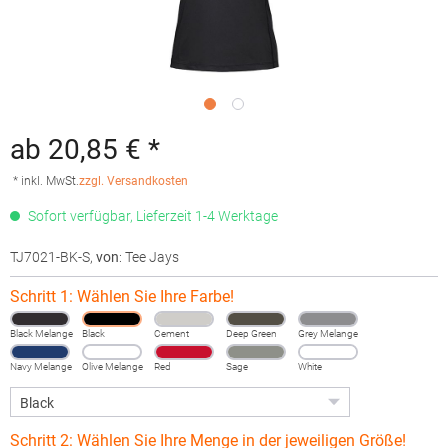
ab 20,85 € *
* inkl. MwSt.
zzgl. Versandkosten
Sofort verfügbar, Lieferzeit 1-4 Werktage
TJ7021-BK-S
,
von
: Tee Jays
Schritt 1: Wählen Sie Ihre Farbe!
Black Melange
Black
Cement
Deep Green
Grey Melange
Navy Melange
Olive Melange
Red
Sage
White
Schritt 2: Wählen Sie Ihre Menge in der jeweiligen Größe!