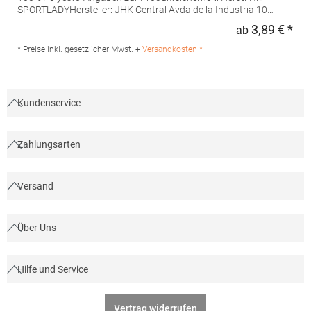
SPORTLADYHersteller: JHK Central Avda de la Industria 10
28947 Fuenlabrada Spanien E-Mail: info@jhktshirt.com
3,89 € *
ab
Regu
* Preise inkl. gesetzlicher Mwst. +
Versandkosten *
Kundenservice
Zahlungsarten
Versand
Über Uns
Hilfe und Service
Vertrag widerrufen