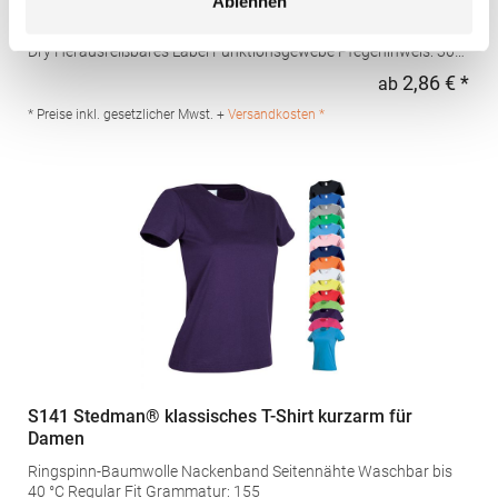
Ablehnen
Raglan-Ärmeln Rundhals mit Nackenband Ton-in-Ton Overlock
Nähte Ton-in-Ton an Armausschnitt und Einsatz am Arm Control
Dry Herausreißbares Label Funktionsgewebe Pfegehinweis: 30
°C waschbarBügeln erlaubtBügelfreiGrammatur: 135
2,86 € *
ab
Regu
g/m²Materialzusammensetzung: 100% PolyesterAngaben zur
Produktsicherheit: Herst.-Nr.: CA0408 Hersteller: GORFACTORY
* Preise inkl. gesetzlicher Mwst. +
Versandkosten *
S.A Ctra. Santomera / Abanilla Km 8.8 30620 Fortuna (Murcia)
Spanien E-Mail: info@gorfactory.es
S141 Stedman® klassisches T-Shirt kurzarm für
Damen
Ringspinn-Baumwolle Nackenband Seitennähte Waschbar bis
40 °C Regular Fit Grammatur: 155