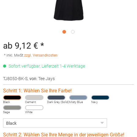
ab 9,12 € *
* inkl. MwSt.
zzgl. Versandkosten
Sofort verfügbar, Lieferzeit 1-4 Werktage
TJ8050-BK-S
,
von
: Tee Jays
Schritt 1: Wählen Sie Ihre Farbe!
Black
Cement
Dark Grey (Solid)
Misty Blue
Navy
Sage
White
Schritt 2: Wählen Sie Ihre Menge in der jeweiligen Größe!