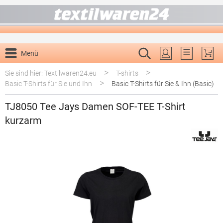
alt springen
Menü
Du hast 0 P
>
>
Sie sind hier: Textilwaren24.eu
T-shirts
>
Basic T-Shirts für Sie und Ihn
Basic T-Shirts für Sie & Ihn (Basic)
TJ8050 Tee Jays Damen SOF-TEE T-Shirt
kurzarm
Bildergalerie überspringen