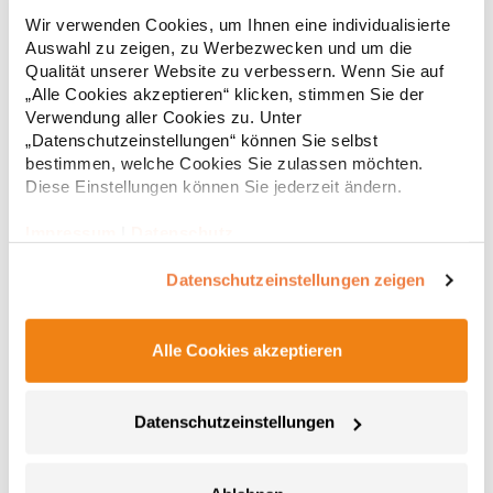
Gekämmte, ringgesponnene Baumwolle / Interlock
Wir verwenden Cookies, um Ihnen eine individualisierte
Einlaufvorbehandelt Doppelnähte Modisch geschnitten
Auswahl zu zeigen, zu Werbezwecken und um die
Schmaler, modischer Kragen Enzym- und
silikongewaschenGrammatur: 220
Qualität unserer Website zu verbessern. Wenn Sie auf
g/m²Materialzusammensetzung: 100% BaumwolleAngaben zur
„Alle Cookies akzeptieren“ klicken, stimmen Sie der
14,33 € *
ab
Regu
Produktsicherheit: Herst.-Nr.: 580Hersteller: Tee Jays A/S Lansen
Verwendung aller Cookies zu. Unter
16 9230 Svenstrup J Dänemark E-Mail: info@teejays.dk
* Preise inkl. gesetzlicher Mwst. +
Versandkosten *
„Datenschutzeinstellungen“ können Sie selbst
bestimmen, welche Cookies Sie zulassen möchten.
Diese Einstellungen können Sie jederzeit ändern.
Impressum
|
Datenschutz
Datenschutzeinstellungen zeigen
Alle Cookies akzeptieren
Datenschutzeinstellungen
RY0408 Roly BAHRAIN Damen Sport T-Shirt kurzarm
Damen Funktions T-Shirt im Waffle Interlock, kurzarm mit