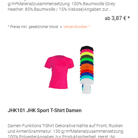
g/m²Materialzusammensetzung: 100% Baumwolle (Grey
Heather: 85% Baumwolle / 15% Viskose)Angaben zur
Produktsicherheit: Herst.-Nr.: ST2600 Hersteller: Stedman GmbH
3,87 € *
ab
Regu
Charlottenburger Allee 27-29 52068 Aachen Deutschland E-Mail:
info@stedman.eu
* Preise inkl. gesetzlicher Mwst. +
Versandkosten *
JHK101 JHK Sport T-Shirt Damen
Damen Funktions T-Shirt Dekorative Nähte auf Front, Rücken
und ArmenGrammatur: 130 g/m²Materialzusammensetzung:
100% PolyesterAngaben zur Produktsicherheit: Herst.-Nr.: