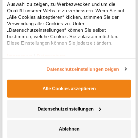
Schlüsselanhänger in Seitentasche Reflektierende Paspeln und
Auswahl zu zeigen, zu Werbezwecken und um die
Reißverschlussanhänger Teilungsnähte Neutrales Größenetikett
66,82 € *
ab
Qualität unserer Website zu verbessern. Wenn Sie auf
Regu
Atmungsaktiv, wasserdicht 8.000 mm, winddicht Softshell-
„Alle Cookies akzeptieren“ klicken, stimmen Sie der
Single-Jersey-Bonding Bi-elastischMaterialzusammensetzung:
* Preise inkl. gesetzlicher Mwst. +
Versandkosten *
72% Polyester / 25% Baumwolle / 3% ElasthanAngaben zur
Verwendung aller Cookies zu. Unter
Produktsicherheit: Herst.-Nr.: 7830Hersteller: Promodoro
„Datenschutzeinstellungen“ können Sie selbst
Fashion GmbH Am Gatherhof 57 40472 Düsseldorf Deutschland
bestimmen, welche Cookies Sie zulassen möchten.
E-Mail: info@promodoro.de
Diese Einstellungen können Sie jederzeit ändern.
Impressum
|
Datenschutz
Datenschutzeinstellungen zeigen
Alle Cookies akzeptieren
RG628 Regatta Standout ABLAZE bedruckbare
Softshelljacke
Datenschutzeinstellungen
Softshell -Gewebe mit angerauter Innenseite Bedruckbares
Softshell-Gewebe Winddichtes Membrangewebe Ideal für Sieb-,
Transfer- und Vinyldruck dauerhaft wasserabweisende
Ablehnen
Beschichtung Innen-Reißverschlussschutz 2 Taschen unten mit