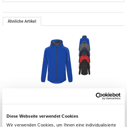
Ähnliche Artikel
E7830 Promodoro Herren leichte Softshell Jacke
Leichte Jacke Kapuze Wasserdichte Reißverschlüsse
Diese Webseite verwendet Cookies
Kinnschutz Verlängertes Rückenteil mit abgerundetem Saum 2
Seitentaschen mit Reißverschluss Eingenähter
Wir verwenden Cookies, um Ihnen eine individualisierte