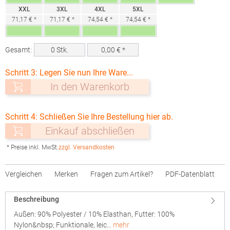
XXL
3XL
4XL
5XL
71,17 € *
71,17 € *
74,54 € *
74,54 € *
Gesamt:
0
Stk.
0,00
€ *
Schritt 3: Legen Sie nun Ihre Ware...
In den Warenkorb
Schritt 4: Schließen Sie Ihre Bestellung hier ab.
Einkauf abschließen
* Preise inkl. MwSt.
zzgl. Versandkosten
Vergleichen
Merken
Fragen zum Artikel?
PDF-Datenblatt
Beschreibung
Außen: 90% Polyester / 10% Elasthan, Futter: 100%
Nylon&nbsp; Funktionale, leic…
mehr