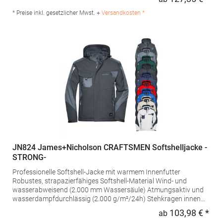
Regu
100% Polyester; Kragen: 80% Polyacryl / 20% PolyesterAngaben
zur Produktsicherheit:Herst.-Nr.: 3101Hersteller: TB International
* Preise inkl. gesetzlicher Mwst. +
Versandkosten *
GmbH Dr.-Robert-Murjahn-Str. 7 64372 Ober-Ramstadt
Deutschland E-Mail: info@tbint.de
JN824 James+Nicholson CRAFTSMEN Softshelljacke -
STRONG-
Professionelle Softshell-Jacke mit warmem Innenfutter
Robustes, strapazierfähiges Softshell-Material Wind- und
wasserabweisend (2.000 mm Wassersäule) Atmungsaktiv und
wasserdampfdurchlässig (2.000 g/m²/24h) Stehkragen innen
mit weichem Fleece Abnehmbare, regulierbare Kapuze
103,98 € *
ab
Regu
Schulterbereich mit CORDURA verstärkt Durchgehend