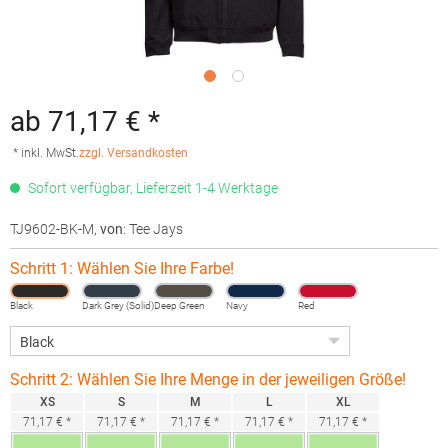
ab 71,17 € *
* inkl. MwSt.
zzgl. Versandkosten
Sofort verfügbar, Lieferzeit 1-4 Werktage
TJ9602-BK-M
,
von
: Tee Jays
Schritt 1: Wählen Sie Ihre Farbe!
Black
Dark Grey (Solid)
Deep Green
Navy
Red
Schritt 2: Wählen Sie Ihre Menge in der jeweiligen Größe!
XS
S
M
L
XL
71,17 € *
71,17 € *
71,17 € *
71,17 € *
71,17 € *