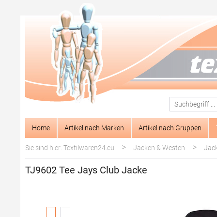
springen
Zur Hauptnavigation springen
Home
Artikel nach Marken
Artikel nach Gruppen
>
>
Sie sind hier: Textilwaren24.eu
Jacken & Westen
Jac
TJ9602 Tee Jays Club Jacke
Bildergalerie überspringen