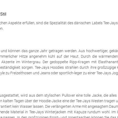
Stil
ischen Aspekte erfüllen, sind die Spezialität des dänischen Labels Tee-Jay
en.
n und können das ganze Jahr getragen werden. Aus hochwertiger, gekä
 sommerlicher Hitze angenehm kühl auf der Haut. Durch die wärmenden
Akzente im Wintergrau. Der gedoppelte Ripp-Kragen mit Elasthanante
eständigkeit sorgen. Tee-Jays Hoodies strahlen durch ihre großzügige 
tyle zu Freizeithosen und Jeans oder sportlich-leger zu einer Tee-Jays Jo
gestattet, wird aus dem stylischen Pullover eine tolle Jacke, die alles 
 an kalten Tagen über der Hoodie-Jacke eine der Tee-Jays Westen tragen 
garantiert kein Wasser lassen. Die verlängerten Arme mit angesagtem Da
mende Material in Tee-Jays Winterjacken mit Kapuze rundum wohl. Im Ca
e passen. In den großzügigen Front- und Innentaschen können Sie das