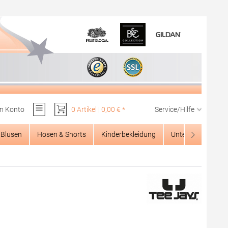
n Konto
0 Artikel | 0,00 € *
Service/Hilfe
Du hast 0 Produkte auf dem Merkzettel
Blusen
Hosen & Shorts
Kinderbekleidung
Unterwäsche