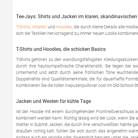
Tee-Jays: Shirts und Jacken im klaren, skandinavischen 
T-Shirts
,
Westen
und
Hoodies
, die durch kleine Details alle mod
sich die Textilien hervorragend zu immer neuen Looks kombinier
T-Shirts und Hoodies, die schicken Basics
T-Shirts gehören zu den wandlungsfähigsten Kleidungsstücke
durch ihre hautsympathische Charakteristik. Sie liegen bei
Unterhemd und setzt durch seine fröhlichen Töne leuchtende 
Doppelnähte sind Qualitätsmerkmale, die für dauerhafte Formb
Kombinieren Sie die tollen Kapuzenpullover cool im Old-School-S
Jacken und Westen für kühle Tage
Ist der Hoodie mit einem durchgehenden Frontreißverschluss aus
kombiniert werden kann. Richtig lässig wird der Look, wenn Sie
Wetter in Submit Jacken, die durch ihre verschweißten Nähte 
draußen richtig kalt, fühlen Sie sich durch das angenehm wär
sodass auch ein Hoodie oder Sweatshirt bequem unter die Jack