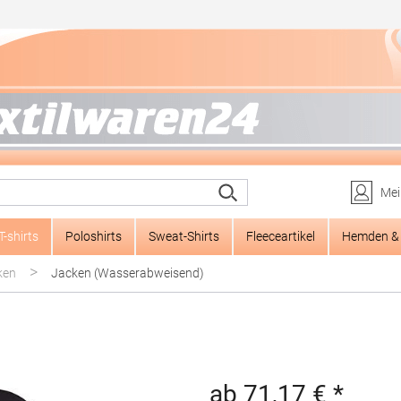
Mei
T-shirts
Poloshirts
Sweat-Shirts
Fleeceartikel
Hemden & 
>
ken
Jacken (Wasserabweisend)
ab 71,17 € *