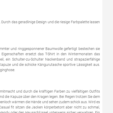
s. Durch das geradlinige Design und die riesige Farbpalette lassen
mmter und ringgesponnener Baumwolle gefertigt bestechen sie
 Eigenschaften ersetzt das T-Shirt in den Wintermonaten das
il, ein Schulter-zu-Schulter Nackenband und strapazierfähige
Kapuze und die schicke Kängurutasche sportive Lässigkeit aus.
gginghose.
mitmacht und durch die kräftigen Farben zu vielfältigen Outfits
und die Kapuze über den Kragen legen. Bei Regen trotzen Sie dem
umenloch wärmen die Hände und sehen zudem schick aus. Wird es
sual fit sitzen die Jacken körperbetont aber nicht zu schmal,
 Handy oder den Hausschlüssel unterwegs sicher verwahren. Ein