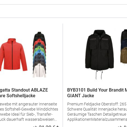
gatta Standout ABLAZE
BYB3101 Build Your Brandit 
re Softshelljacke
GIANT Jacke
Gewebe mit angerauter Innenseite
Premium Feldjacke Oberstoff: 265 g/m²
oftshell-Gewebe Winddichtes
Schwere Qualität Innenjacke herausnehmbar
ieb-, Transfer-
Geräumige Taschen Detailgetreue Vintage
abweisende
ApplikationenMaterialzusammens
schutz 2
Außenjacke: Oberstoff + Futter + 