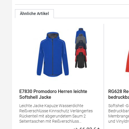
Ähnliche Artikel
E7830 Promodoro Herren leichte
RG628 Re
Softshell Jacke
bedruckba
Leichte Jacke Kapuze Wasserdichte
Softshell -
Reißverschlüsse Kinnschutz Verlängertes
Bedruckbares S
Rückenteil mit abgerundetem Saum 2
Membrangewebe Ideal für S
Seitentaschen mit Reißverschluss
und Vinyldruck dauerhaft wasser
Eingenähter Schlüsselanhänger in
Beschichtung Innen-Reißverschluss