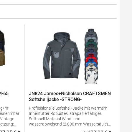
M-65
JN824 James+Nicholson CRAFTSMEN
Softshelljacke -STRONG-
Professionelle Softshell-Jacke mit warmem
Innenfutter Robustes, strapazierfähiges
Softshell-Material Wind- und
etzung:
wasserabweisend (2.000 mm Wassersäule)
Kapuze:
Atmungsaktiv und wasserdampfdurchlässig