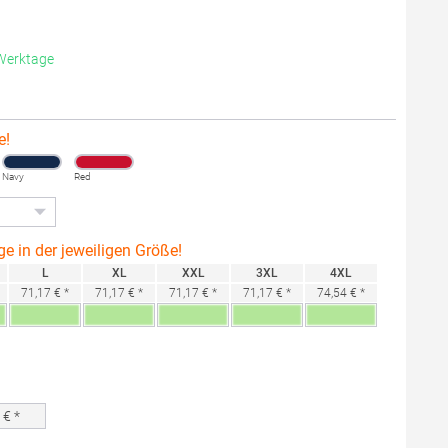
 Werktage
e!
Navy
Red
ge in der jeweiligen Größe!
L
XL
XXL
3XL
4XL
71,17 € *
71,17 € *
71,17 € *
71,17 € *
74,54 € *
0
€ *