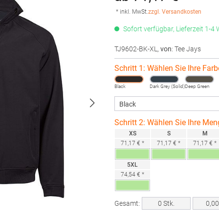
* inkl. MwSt.
zzgl. Versandkosten
Sofort verfügbar, Lieferzeit 1-4
TJ9602-BK-XL
,
von
: Tee Jays
Schritt 1: Wählen Sie Ihre Farb
Black
Dark Grey (Solid)
Deep Green
Schritt 2: Wählen Sie Ihre Men
XS
S
M
71,17 € *
71,17 € *
71,17 € *
5XL
74,54 € *
Gesamt:
0
Stk.
0,0