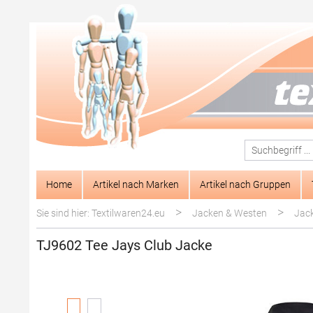
springen
Zur Hauptnavigation springen
Home
Artikel nach Marken
Artikel nach Gruppen
>
>
Sie sind hier: Textilwaren24.eu
Jacken & Westen
Jac
TJ9602 Tee Jays Club Jacke
Bildergalerie überspringen