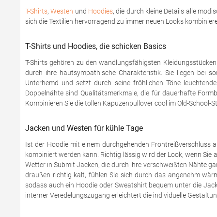
T-Shirts
,
Westen
und
Hoodies
, die durch kleine Details alle mod
sich die Textilien hervorragend zu immer neuen Looks kombinier
T-Shirts und Hoodies, die schicken Basics
T-Shirts gehören zu den wandlungsfähigsten Kleidungsstücke
durch ihre hautsympathische Charakteristik. Sie liegen bei
Unterhemd und setzt durch seine fröhlichen Töne leuchtende 
Doppelnähte sind Qualitätsmerkmale, die für dauerhafte Formb
Kombinieren Sie die tollen Kapuzenpullover cool im Old-School-S
Jacken und Westen für kühle Tage
Ist der Hoodie mit einem durchgehenden Frontreißverschluss aus
kombiniert werden kann. Richtig lässig wird der Look, wenn Sie
Wetter in Submit Jacken, die durch ihre verschweißten Nähte 
draußen richtig kalt, fühlen Sie sich durch das angenehm wär
sodass auch ein Hoodie oder Sweatshirt bequem unter die Jack
interner Veredelungszugang erleichtert die individuelle Gestaltun