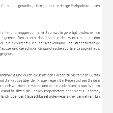
s. Durch das geradlinige Design und die riesige Farbpalette lassen
mmter und ringgesponnener Baumwolle gefertigt bestechen sie
 Eigenschaften ersetzt das T-Shirt in den Wintermonaten das
il, ein Schulter-zu-Schulter Nackenband und strapazierfähige
Kapuze und die schicke Kängurutasche sportive Lässigkeit aus.
gginghose.
mitmacht und durch die kräftigen Farben zu vielfältigen Outfits
und die Kapuze über den Kragen legen. Bei Regen trotzen Sie dem
umenloch wärmen die Hände und sehen zudem schick aus. Wird es
sual fit sitzen die Jacken körperbetont aber nicht zu schmal,
 Handy oder den Hausschlüssel unterwegs sicher verwahren. Ein