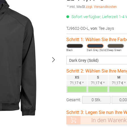
* inkl. MwSt.
zzgl. Versandkosten
Sofort verfügbar, Lieferzeit 1-4
TJ9602-DD-L
,
von
: Tee Jays
Schritt 1: Wählen Sie Ihre Farb
Black
Dark Grey (Solid)
Deep Green
Schritt 2: Wählen Sie Ihre Men
XS
S
M
71,17 € *
71,17 € *
71,17 € *
Gesamt:
0
Stk.
0,0
Schritt 3: Legen Sie nun Ihre W
In den Warenk