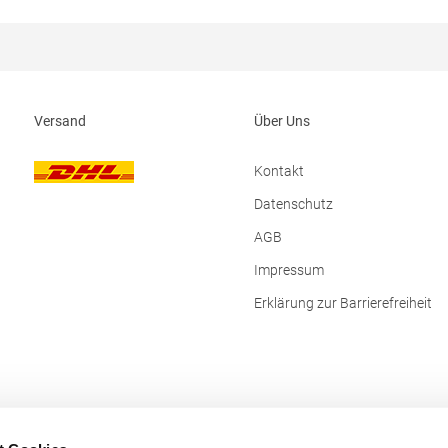
ngaben zur
Produktsicherheit:Herst.-Nr.: 3101H
erheit: Herst.-Nr.: TRA628
TB International GmbH Dr.-Robert
 REGATTA Polska sp 2.0.0 UI
Str. 7 64372 Ober-Ramstadt Deutschland E-
ska 5 32085Modlnica Polen E-
Mail: info@tbint.de
ansalesadmin@regatta.com
Versand
Über Uns
Kontakt
Datenschutz
AGB
Impressum
Erklärung zur Barrierefreiheit