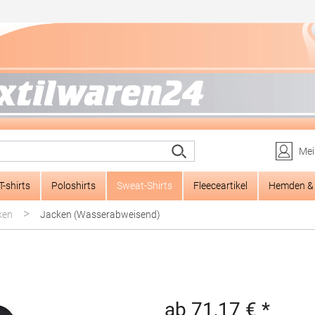
Mei
T-shirts
Poloshirts
Sweat-Shirts
Fleeceartikel
Hemden & 
>
ken
Jacken (Wasserabweisend)
ab 71,17 € *