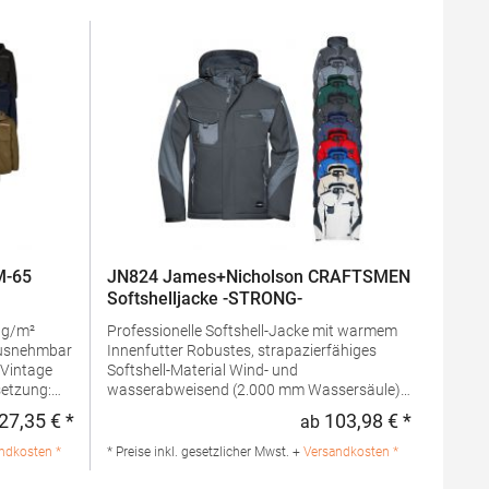
M-65
JN824 James+Nicholson CRAFTSMEN
Softshelljacke -STRONG-
Professionelle Softshell-Jacke mit warmem
Innenfutter Robustes, strapazierfähiges
Softshell-Material Wind- und
etzung:
wasserabweisend (2.000 mm Wassersäule)
Kapuze:
Atmungsaktiv und wasserdampfdurchlässig
27,35 € *
103,98 € *
ab
Regulärer Preis:
Regulärer 
0%
(2.000 g/m²/24h) Stehkragen innen mit
Futter +
weichem Fleece Abnehmbare, regulierbare
ndkosten *
* Preise inkl. gesetzlicher Mwst. +
Versandkosten *
en: 80%
Kapuze Schulterbereich mit CORDURA
 zur
verstärkt Durchgehend unterlegter