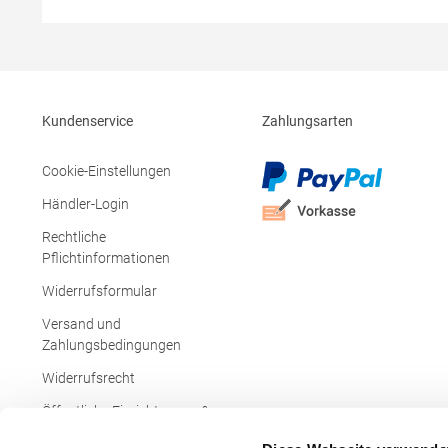
Single-Jersey-Bonding Bi-
PolyesterA
elastischMaterialzusammensetzung: 72%
Produktsich
Polyester / 25% Baumwolle / 3%
Hersteller:
ElasthanAngaben zur
Czestochow
Produktsicherheit: Herst.-Nr.: 7830Hersteller:
Mail: germ
Promodoro Fashion GmbH Am Gatherhof 57
Kundenservice
Zahlungsarten
40472 Düsseldorf Deutschland E-Mail:
info@promodoro.de
Cookie-Einstellungen
Händler-Login
Rechtliche
Pflichtinformationen
Widerrufsformular
Versand und
Zahlungsbedingungen
Widerrufsrecht
Öffentliche Einrichtungen &
Behörden