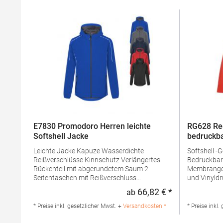
E7830 Promodoro Herren leichte
RG628 Re
Softshell Jacke
bedruckba
Leichte Jacke Kapuze Wasserdichte
Softshell -
Reißverschlüsse Kinnschutz Verlängertes
Bedruckbares S
Rückenteil mit abgerundetem Saum 2
Membrangewebe Ideal für S
Seitentaschen mit Reißverschluss
und Vinyldruck dauerhaft wasser
Eingenähter Schlüsselanhänger in
Beschichtung Innen-Reißverschluss
66,82 € *
ab
Regulärer Preis
Seitentasche Reflektierende Paspeln und
Taschen un
Reißverschlussanhänger Teilungsnähte
Verstellba
* Preise inkl. gesetzlicher Mwst. +
Versandkosten *
* Preise inkl.
Neutrales Größenetikett Atmungsaktiv,
SaumGramm
wasserdicht 8.000 mm, winddicht Softshell-
g/m²Mater