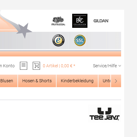
n Konto
0 Artikel | 0,00 € *
Service/Hilfe
Du hast 0 Produkte auf dem Merkzettel
Blusen
Hosen & Shorts
Kinderbekleidung
Unterwäsche