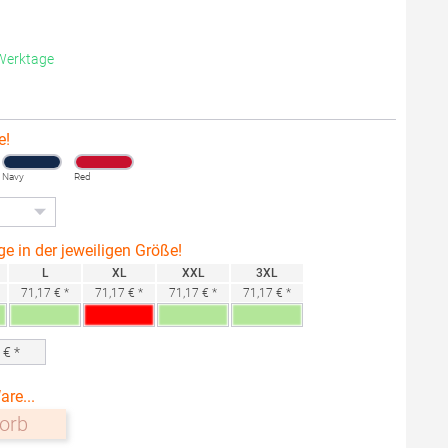
 Werktage
e!
Navy
Red
ge in der jeweiligen Größe!
L
XL
XXL
3XL
71,17 € *
71,17 € *
71,17 € *
71,17 € *
0
€ *
are...
orb