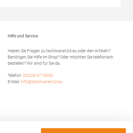
ersteller:
Reißverschluss mit Windschutzblende
-Murjahn-
Innenliegende wärmende Armbündchen
Seitentaschen, Brusttasche und Innentasche
mit Reißverschluss Brusttasche mit Klappe,
Handytasche innen Reflektions-Elemente
(ohne Schutzfunktion/keine PSA) am Arm und
Hilfe und Service
Rückenteil Reißverschluss zur
RückenveredelungMaterialzusammensetzung:
100% Polyester, Besatz: 100%
Haben Sie Fragen zu textilwaren24.eu oder den Artikeln?
PolyamidAngaben zur
Benötigen Sie Hilfe im Shop? Oder möchten Sie telefonisch
Produktsicherheit: Herst.-Nr.: JN824Hersteller:
bestellen? Wir sind für Sie da.
Gustav Daiber GmbH Vor dem Weißen Stein
25-31 72461 Albstadt Deutschland E-Mail:
info@daiber.de
Telefon:
09228/9716090
E-Mail:
info@textilwaren24.eu