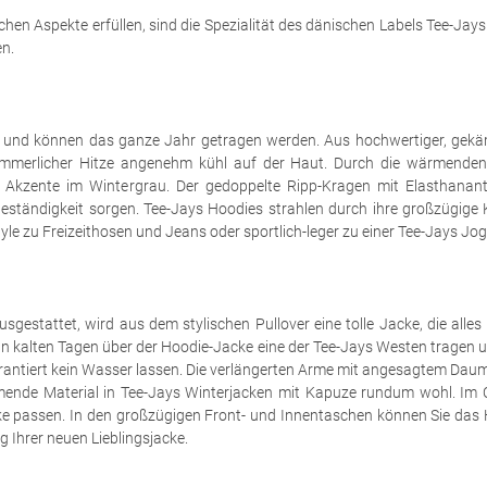
ischen Aspekte erfüllen, sind die Spezialität des dänischen Labels Tee-Jay
en.
n und können das ganze Jahr getragen werden. Aus hochwertiger, gekä
 sommerlicher Hitze angenehm kühl auf der Haut. Durch die wärmenden
Akzente im Wintergrau. Der gedoppelte Ripp-Kragen mit Elasthanante
eständigkeit sorgen. Tee-Jays Hoodies strahlen durch ihre großzügige 
tyle zu Freizeithosen und Jeans oder sportlich-leger zu einer Tee-Jays Jo
gestattet, wird aus dem stylischen Pullover eine tolle Jacke, die alles 
 an kalten Tagen über der Hoodie-Jacke eine der Tee-Jays Westen tragen 
garantiert kein Wasser lassen. Die verlängerten Arme mit angesagtem Da
mende Material in Tee-Jays Winterjacken mit Kapuze rundum wohl. Im Ca
e passen. In den großzügigen Front- und Innentaschen können Sie das
g Ihrer neuen Lieblingsjacke.