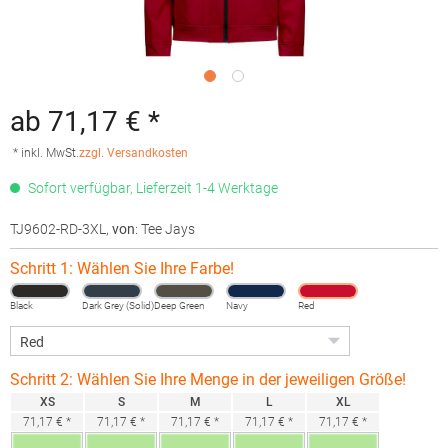
ab 71,17 € *
* inkl. MwSt.
zzgl. Versandkosten
Sofort verfügbar, Lieferzeit 1-4 Werktage
TJ9602-RD-3XL
,
von
: Tee Jays
Schritt 1: Wählen Sie Ihre Farbe!
Black
Dark Grey (Solid)
Deep Green
Navy
Red
Schritt 2: Wählen Sie Ihre Menge in der jeweiligen Größe!
XS
S
M
L
XL
71,17 € *
71,17 € *
71,17 € *
71,17 € *
71,17 € *