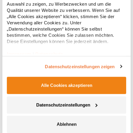
Schlüsselanhänger in Seitentasche Reflektierende Paspeln und
Auswahl zu zeigen, zu Werbezwecken und um die
Reißverschlussanhänger Teilungsnähte Neutrales Größenetikett
66,82 € *
ab
Qualität unserer Website zu verbessern. Wenn Sie auf
Regu
Atmungsaktiv, wasserdicht 8.000 mm, winddicht Softshell-
„Alle Cookies akzeptieren“ klicken, stimmen Sie der
Single-Jersey-Bonding Bi-elastischMaterialzusammensetzung:
* Preise inkl. gesetzlicher Mwst. +
Versandkosten *
72% Polyester / 25% Baumwolle / 3% ElasthanAngaben zur
Verwendung aller Cookies zu. Unter
Produktsicherheit: Herst.-Nr.: 7830Hersteller: Promodoro
„Datenschutzeinstellungen“ können Sie selbst
Fashion GmbH Am Gatherhof 57 40472 Düsseldorf Deutschland
bestimmen, welche Cookies Sie zulassen möchten.
E-Mail: info@promodoro.de
Diese Einstellungen können Sie jederzeit ändern.
Impressum
|
Datenschutz
Datenschutzeinstellungen zeigen
Alle Cookies akzeptieren
RG628 Regatta Standout ABLAZE bedruckbare
Softshelljacke
Datenschutzeinstellungen
Softshell -Gewebe mit angerauter Innenseite Bedruckbares
Softshell-Gewebe Winddichtes Membrangewebe Ideal für Sieb-,
Transfer- und Vinyldruck dauerhaft wasserabweisende
Ablehnen
Beschichtung Innen-Reißverschlussschutz 2 Taschen unten mit