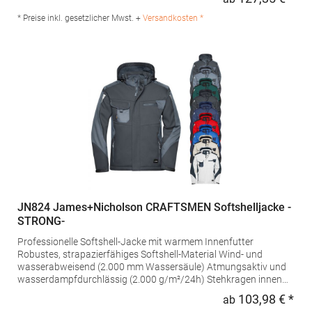
Regu
100% Polyester; Kragen: 80% Polyacryl / 20% PolyesterAngaben
zur Produktsicherheit:Herst.-Nr.: 3101Hersteller: TB International
* Preise inkl. gesetzlicher Mwst. +
Versandkosten *
GmbH Dr.-Robert-Murjahn-Str. 7 64372 Ober-Ramstadt
Deutschland E-Mail: info@tbint.de
JN824 James+Nicholson CRAFTSMEN Softshelljacke -
STRONG-
Professionelle Softshell-Jacke mit warmem Innenfutter
Robustes, strapazierfähiges Softshell-Material Wind- und
wasserabweisend (2.000 mm Wassersäule) Atmungsaktiv und
wasserdampfdurchlässig (2.000 g/m²/24h) Stehkragen innen
mit weichem Fleece Abnehmbare, regulierbare Kapuze
103,98 € *
ab
Regu
Schulterbereich mit CORDURA verstärkt Durchgehend