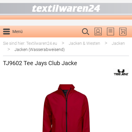
alt springen
Menü
Du hast 0 P
>
>
Sie sind hier: Textilwaren24.eu
Jacken & Westen
Jacken
>
Jacken (Wasserabweisend)
TJ9602 Tee Jays Club Jacke
Bildergalerie überspringen