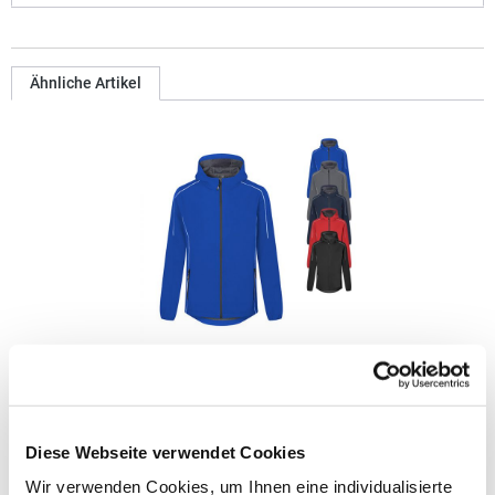
Ähnliche Artikel
E7830 Promodoro Herren leichte Softshell Jacke
Leichte Jacke Kapuze Wasserdichte Reißverschlüsse
Diese Webseite verwendet Cookies
Kinnschutz Verlängertes Rückenteil mit abgerundetem Saum 2
Seitentaschen mit Reißverschluss Eingenähter
Wir verwenden Cookies, um Ihnen eine individualisierte