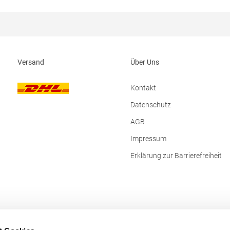
ngaben zur
Produktsicherheit:Herst.-Nr.: 3101H
erheit: Herst.-Nr.: TRA628
TB International GmbH Dr.-Robert
 REGATTA Polska sp 2.0.0 UI
Str. 7 64372 Ober-Ramstadt Deutschland E-
ska 5 32085Modlnica Polen E-
Mail: info@tbint.de
ansalesadmin@regatta.com
Versand
Über Uns
Kontakt
Datenschutz
AGB
Impressum
Erklärung zur Barrierefreiheit