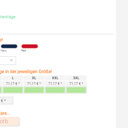
 Werktage
e!
Navy
Red
ge in der jeweiligen Größe!
L
XL
XXL
3XL
71,17 € *
71,17 € *
71,17 € *
71,17 € *
0
€ *
are...
orb