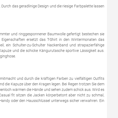
s. Durch das geradlinige Design und die riesige Farbpalette lassen
mmter und ringgesponnener Baumwolle gefertigt bestechen sie
 Eigenschaften ersetzt das T-Shirt in den Wintermonaten das
il, ein Schulter-zu-Schulter Nackenband und strapazierfähige
Kapuze und die schicke Kängurutasche sportive Lässigkeit aus.
gginghose.
mitmacht und durch die kräftigen Farben zu vielfältigen Outfits
und die Kapuze über den Kragen legen. Bei Regen trotzen Sie dem
umenloch wärmen die Hände und sehen zudem schick aus. Wird es
sual fit sitzen die Jacken körperbetont aber nicht zu schmal,
 Handy oder den Hausschlüssel unterwegs sicher verwahren. Ein