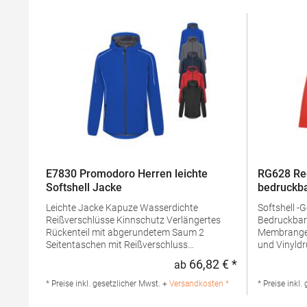
E7830 Promodoro Herren leichte
RG628 Re
Softshell Jacke
bedruckba
Leichte Jacke Kapuze Wasserdichte
Softshell -
Reißverschlüsse Kinnschutz Verlängertes
Bedruckbares S
Rückenteil mit abgerundetem Saum 2
Membrangewebe Ideal für S
Seitentaschen mit Reißverschluss
und Vinyldruck dauerhaft wasser
Eingenähter Schlüsselanhänger in
Beschichtung Innen-Reißverschluss
66,82 € *
ab
Regulärer Preis
Seitentasche Reflektierende Paspeln und
Taschen un
Reißverschlussanhänger Teilungsnähte
Verstellba
* Preise inkl. gesetzlicher Mwst. +
Versandkosten *
* Preise inkl.
Neutrales Größenetikett Atmungsaktiv,
SaumGramm
wasserdicht 8.000 mm, winddicht Softshell-
g/m²Mater