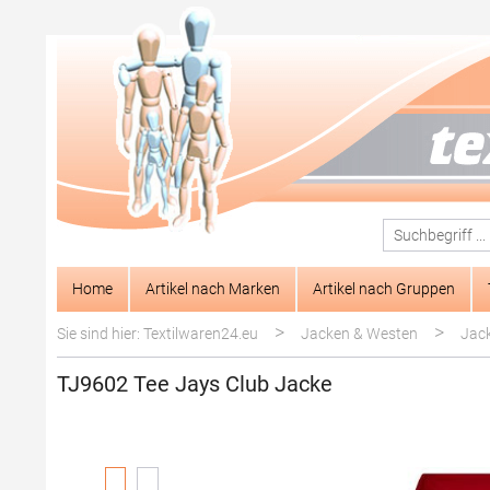
springen
Zur Hauptnavigation springen
Home
Artikel nach Marken
Artikel nach Gruppen
>
>
Sie sind hier: Textilwaren24.eu
Jacken & Westen
Jac
TJ9602 Tee Jays Club Jacke
Bildergalerie überspringen