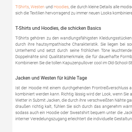
T-Shirts
,
Westen
und
Hoodies
, die durch kleine Details alle mod
sich die Textilien hervorragend zu immer neuen Looks kombinier
T-Shirts und Hoodies, die schicken Basics
T-Shirts gehören zu den wandlungsfähigsten Kleidungsstücke
durch ihre hautsympathische Charakteristik. Sie liegen bei
Unterhemd und setzt durch seine fröhlichen Töne leuchtende 
Doppelnähte sind Qualitätsmerkmale, die für dauerhafte Formb
Kombinieren Sie die tollen Kapuzenpullover cool im Old-School-S
Jacken und Westen für kühle Tage
Ist der Hoodie mit einem durchgehenden Frontreißverschluss aus
kombiniert werden kann. Richtig lässig wird der Look, wenn Sie
Wetter in Submit Jacken, die durch ihre verschweißten Nähte 
draußen richtig kalt, fühlen Sie sich durch das angenehm wär
sodass auch ein Hoodie oder Sweatshirt bequem unter die Jack
interner Veredelungszugang erleichtert die individuelle Gestaltun