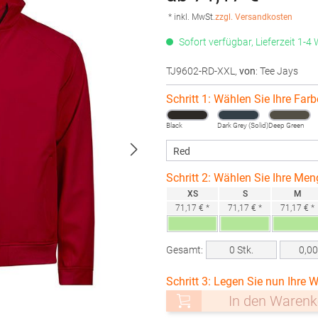
* inkl. MwSt.
zzgl. Versandkosten
Sofort verfügbar, Lieferzeit 1-4
TJ9602-RD-XXL
,
von
: Tee Jays
Schritt 1: Wählen Sie Ihre Farb
Black
Dark Grey (Solid)
Deep Green
Schritt 2: Wählen Sie Ihre Men
XS
S
M
71,17 € *
71,17 € *
71,17 € *
Gesamt:
0
Stk.
0,0
Schritt 3: Legen Sie nun Ihre W
In den Warenk