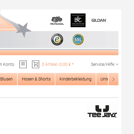
n Konto
0 Artikel | 0,00 € *
Service/Hilfe
Du hast 0 Produkte auf dem Merkzettel
Blusen
Hosen & Shorts
Kinderbekleidung
Unterwäsche