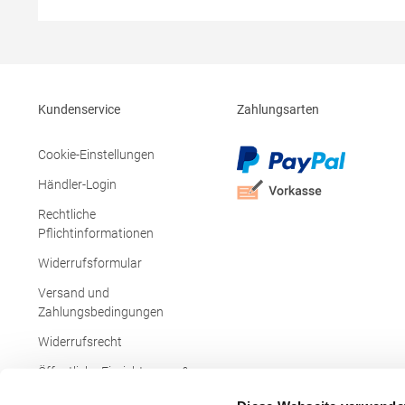
Single-Jersey-Bonding Bi-
PolyesterA
elastischMaterialzusammensetzung: 72%
Produktsich
Polyester / 25% Baumwolle / 3%
Hersteller:
ElasthanAngaben zur
Czestochow
Produktsicherheit: Herst.-Nr.: 7830Hersteller:
Mail: germ
Promodoro Fashion GmbH Am Gatherhof 57
Kundenservice
Zahlungsarten
40472 Düsseldorf Deutschland E-Mail:
info@promodoro.de
Cookie-Einstellungen
Händler-Login
Rechtliche
Pflichtinformationen
Widerrufsformular
Versand und
Zahlungsbedingungen
Widerrufsrecht
Öffentliche Einrichtungen &
Behörden