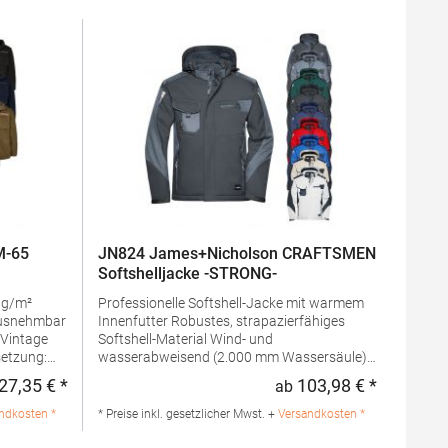
M-65
JN824 James+Nicholson CRAFTSMEN
Softshelljacke -STRONG-
Professionelle Softshell-Jacke mit warmem
Innenfutter Robustes, strapazierfähiges
Softshell-Material Wind- und
etzung:
wasserabweisend (2.000 mm Wassersäule)
Kapuze:
Atmungsaktiv und wasserdampfdurchlässig
27,35 € *
103,98 € *
ab
Regulärer Preis:
Regulärer 
0%
(2.000 g/m²/24h) Stehkragen innen mit
Futter +
weichem Fleece Abnehmbare, regulierbare
ndkosten *
* Preise inkl. gesetzlicher Mwst. +
Versandkosten *
en: 80%
Kapuze Schulterbereich mit CORDURA
 zur
verstärkt Durchgehend unterlegter