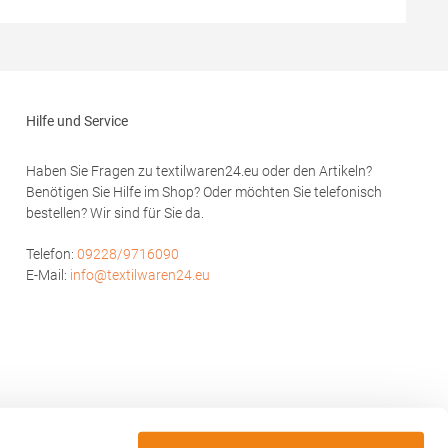
ersteller:
Reißverschluss mit Windschutzblende
-Murjahn-
Innenliegende wärmende Armbündchen
Seitentaschen, Brusttasche und Innentasche
mit Reißverschluss Brusttasche mit Klappe,
Handytasche innen Reflektions-Elemente
(ohne Schutzfunktion/keine PSA) am Arm und
Hilfe und Service
Rückenteil Reißverschluss zur
RückenveredelungMaterialzusammensetzung:
100% Polyester, Besatz: 100%
Haben Sie Fragen zu textilwaren24.eu oder den Artikeln?
PolyamidAngaben zur
Benötigen Sie Hilfe im Shop? Oder möchten Sie telefonisch
Produktsicherheit: Herst.-Nr.: JN824Hersteller:
bestellen? Wir sind für Sie da.
Gustav Daiber GmbH Vor dem Weißen Stein
25-31 72461 Albstadt Deutschland E-Mail:
info@daiber.de
Telefon:
09228/9716090
E-Mail:
info@textilwaren24.eu