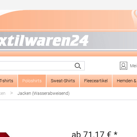
Mei
T-shirts
Poloshirts
Sweat-Shirts
Fleeceartikel
Hemden & 
>
ken
Jacken (Wasserabweisend)
ab 71,17 € *