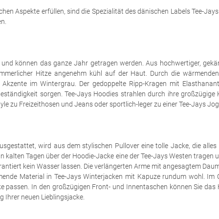
ischen Aspekte erfüllen, sind die Spezialität des dänischen Labels Tee-Jay
en.
n und können das ganze Jahr getragen werden. Aus hochwertiger, gekä
 sommerlicher Hitze angenehm kühl auf der Haut. Durch die wärmenden
Akzente im Wintergrau. Der gedoppelte Ripp-Kragen mit Elasthanante
eständigkeit sorgen. Tee-Jays Hoodies strahlen durch ihre großzügige 
tyle zu Freizeithosen und Jeans oder sportlich-leger zu einer Tee-Jays Jo
gestattet, wird aus dem stylischen Pullover eine tolle Jacke, die alles 
 an kalten Tagen über der Hoodie-Jacke eine der Tee-Jays Westen tragen 
garantiert kein Wasser lassen. Die verlängerten Arme mit angesagtem Da
mende Material in Tee-Jays Winterjacken mit Kapuze rundum wohl. Im Ca
e passen. In den großzügigen Front- und Innentaschen können Sie das
g Ihrer neuen Lieblingsjacke.