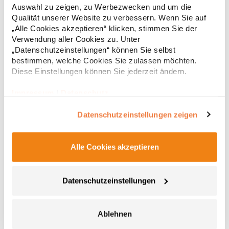
PassformPfegehinweis: Bügeln erlaubt40 °C
Auswahl zu zeigen, zu Werbezwecken und um die
waschbarChemische Reinigung möglichAngaben zur
35,67 € *
Qualität unserer Website zu verbessern. Wenn Sie auf
Regu
Produktsicherheit: Herstellernummer:S5560Stedman GmbH,
„Alle Cookies akzeptieren“ klicken, stimmen Sie der
Charlottenburger Allee 27-29, 52068 Aachen,
* Preise inkl. gesetzlicher Mwst. +
Versandkosten *
Germanyinfo@stedman.eu,
Verwendung aller Cookies zu. Unter
www.stedman.eu/ContactGrammatur: 280
„Datenschutzeinstellungen“ können Sie selbst
g/m²Materialzusammensetzung: 100% Polyester
bestimmen, welche Cookies Sie zulassen möchten.
Diese Einstellungen können Sie jederzeit ändern.
Impressum
|
Datenschutz
Datenschutzeinstellungen zeigen
Alle Cookies akzeptieren
L03824 Sol´s Damen Factor Fleecejacke
Datenschutzeinstellungen
Polyester Polar-Fleece 280 Stretch Seitentaschen mit
Reißverschluss und Hauptöffnung mit Reißverschluss
Verstärkungsband am Kragen Elastisches Formband am
Ablehnen
Armabschluss und Saum TearAway-LabelGrammatur: 280