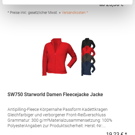
g/m²Materialzusammensetzung: 100% PolyesterArtikelname:
25,36 € *
ab
Regu
Women's Factor Zipped Fleece JacketAngaben zur
Produktsicherheit: Herst.-Nr.: 03824Hersteller: SOLO INVEST 92
* Preise inkl. gesetzlicher Mwst. +
Versandkosten *
Rue Réaumur 75002 Paris Frankreich E-Mail:
sols@soloinvest.com
SW750 Starworld Damen Fleecejacke Jacke
Antipilling-Fleece Körpernahe Passform Kadettkragen
Gleichfarbiger und verborgener Front-Reißverschluss
Grammatur: 300 g/m²Materialzusammensetzung: 100%
PolyesterAngaben zur Produktsicherheit: Herst.-Nr.:
SW750Hersteller: Cotton Club t/a Starworld BV Industrieweg 14
19,23 € *