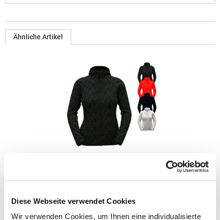
Ähnliche Artikel
S5560 Stedman® Lux Damen Strickfleece Jacke
Warme und dehnbare Kapuzen-Strickfleece-Jacke Mit
Diese Webseite verwendet Cookies
hochwertigen, versteckten SBS-Reißverschlüssen 3-teilige
Kapuze Mit elastische Abschlüssen für eine perfekte
Wir verwenden Cookies, um Ihnen eine individualisierte