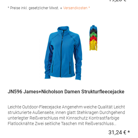
Regu
2404BZ Alphen aan den Rijn Niederlande E-Mail:
info@starworld.nl
* Preise inkl. gesetzlicher Mwst. +
Versandkosten *
JN596 James+Nicholson Damen Strukturfleecejacke
Leichte Outdoor-Fleecejacke Angenehm weiche Qualität Leicht
strukturierte Außenseite, innen glatt Stehkragen Durchgehend
unterlegter Reißverschluss mit Kinnschutz Kontrastfarbige
Flatlocknähte Zwei seitliche Taschen mit Reißverschluss
Taillierter SchnittGrammatur: 190
31,24 € *
Regu
g/m²Materialzusammensetzung: 100% PolyesterAngaben zur