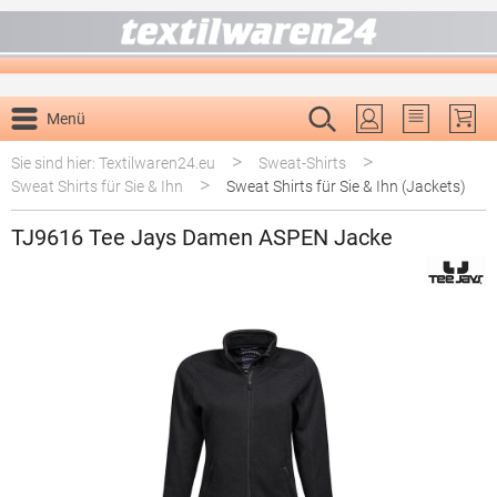
alt springen
Menü
Du hast 0 P
>
>
Sie sind hier: Textilwaren24.eu
Sweat-Shirts
>
Sweat Shirts für Sie & Ihn
Sweat Shirts für Sie & Ihn (Jackets)
TJ9616 Tee Jays Damen ASPEN Jacke
Bildergalerie überspringen