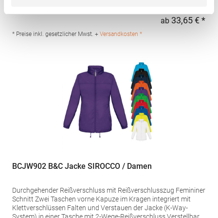
Durchgehender, verdeckter Reißverschluss Ton-in-Ton mit
Kinnschutz Zwei Seitentaschen mit Reißverschluss Elastische
33,65 € *
ab
Regu
und gleichfarbige Stoffeinfassung an Armbündchen, Saum und
Kapuze Innenfutter in Kontrastfarbe Inklusive Tasche zum
* Preise inkl. gesetzlicher Mwst. +
Versandkosten *
Verstauen der Jacke Wind- und Wasserabweisend
Pfegehinweis: 40 °C waschbarGrammatur: 290
g/m²Materialzusammensetzung: 100% PolyesterAngaben zur
Produktsicherheit: Herst.-Nr.: RA5090Hersteller: GORFACTORY
S.A Ctra. Santomera / Abanilla Km 8.8 30620 Fortuna (Murcia)
Spanien E-Mail: info@gorfactory.es
BCJW902 B&C Jacke SIROCCO / Damen
Durchgehender Reißverschluss mit Reißverschlusszug Femininer
Schnitt Zwei Taschen vorne Kapuze im Kragen integriert mit
Klettverschlüssen Falten und Verstauen der Jacke (K-Way-
System) in einer Tasche mit 2-Wege-Reißverschluss Verstellbarer