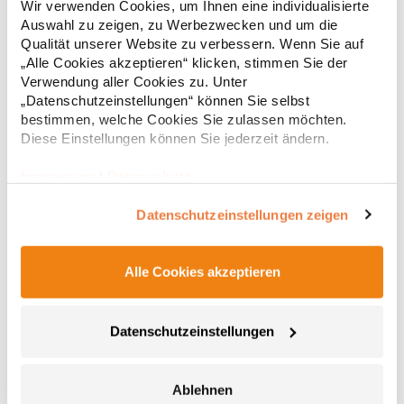
Wir verwenden Cookies, um Ihnen eine individualisierte
Wattierung gefüttert Durchgehender verdeckter Reißverschluss
Auswahl zu zeigen, zu Werbezwecken und um die
Ton-in-Ton mit Kinnschutz Zwei Seitentaschen mit
Reißverschluss Elastische und gleichfarbige Stoffeinfassung an
Qualität unserer Website zu verbessern. Wenn Sie auf
27,51 € *
ab
Regu
Kragen, Ärmelbündchen und Saum Innenfutter in Kontrastfarbe
„Alle Cookies akzeptieren“ klicken, stimmen Sie der
Inklusive Tragetasche zum Verstauen der Jacke
* Preise inkl. gesetzlicher Mwst. +
Versandkosten *
Verwendung aller Cookies zu. Unter
Herausreißbares Label Wasser- und Windabweisend
„Datenschutzeinstellungen“ können Sie selbst
Pfegehinweis: 40 °C waschbarGrammatur: 290
bestimmen, welche Cookies Sie zulassen möchten.
g/m²Materialzusammensetzung: 100% PolyesterAngaben zur
Diese Einstellungen können Sie jederzeit ändern.
Produktsicherheit: Herst.-Nr.: RA5094Hersteller: GORFACTORY
S.A Ctra. Santomera / Abanilla Km 8.8 30620 Fortuna (Murcia)
Spanien E-Mail: info@gorfactory.es
Impressum
|
Datenschutz
Datenschutzeinstellungen zeigen
Alle Cookies akzeptieren
RY5090 Roly NORWAY Jacke
Datenschutzeinstellungen
Oberstoff: 100% Polyester, 300 Taffeta; Futter: 100% Polyester,
Taffeta 290; Wattierung: 100% Polyester, 150 g/m² Steppjacke
Ablehnen
mit anliegender Kapuze mit federleichter und softer Wattierung