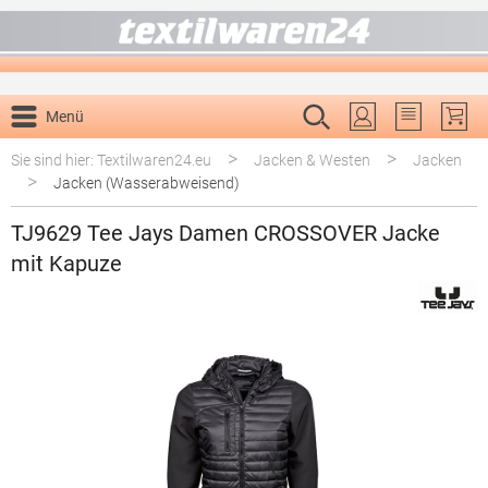
alt springen
Menü
Du hast 0 P
>
>
Sie sind hier: Textilwaren24.eu
Jacken & Westen
Jacken
>
Jacken (Wasserabweisend)
TJ9629 Tee Jays Damen CROSSOVER Jacke
mit Kapuze
Bildergalerie überspringen