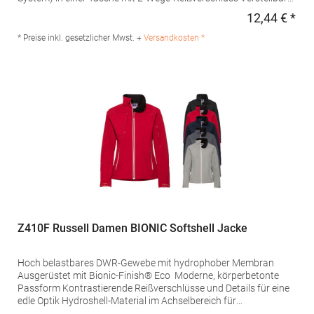
Bund unten mit elastischem
12,44 € *
Regu
KordelzugMaterialzusammensetzung: 100% NylonAngaben zur
Produktsicherheit: Herst.-Nr.: JW902Hersteller: The Cotton
* Preise inkl. gesetzlicher Mwst. +
Versandkosten *
Group SA Drève Richelle 161 Waterloo Office Park Building O, box
5 1410 Waterloo Belgien E-Mail: info@bc-collection.eu
Z410F Russell Damen BIONIC Softshell Jacke
Hoch belastbares DWR-Gewebe mit hydrophober Membran
Ausgerüstet mit Bionic-Finish® Eco Moderne, körperbetonte
Passform Kontrastierende Reißverschlüsse und Details für eine
edle Optik Hydroshell-Material im Achselbereich für
Luftzirkulation Verdeckte Reißverschlusstaschen an der Brust