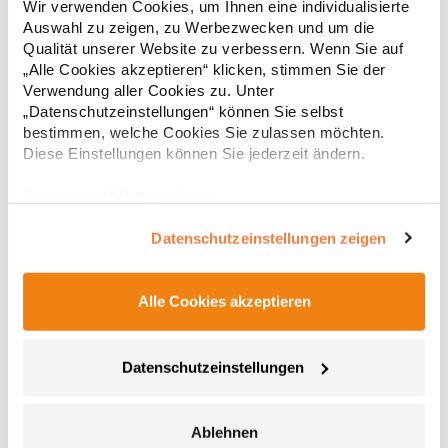
Wir verwenden Cookies, um Ihnen eine individualisierte
Wattierung gefüttert Durchgehender verdeckter Reißverschluss
Auswahl zu zeigen, zu Werbezwecken und um die
Ton-in-Ton mit Kinnschutz Zwei Seitentaschen mit
Reißverschluss Elastische und gleichfarbige Stoffeinfassung an
Qualität unserer Website zu verbessern. Wenn Sie auf
27,51 € *
ab
Regu
Kragen, Ärmelbündchen und Saum Innenfutter in Kontrastfarbe
„Alle Cookies akzeptieren“ klicken, stimmen Sie der
Inklusive Tragetasche zum Verstauen der Jacke
* Preise inkl. gesetzlicher Mwst. +
Versandkosten *
Verwendung aller Cookies zu. Unter
Herausreißbares Label Wasser- und Windabweisend
„Datenschutzeinstellungen“ können Sie selbst
Pfegehinweis: 40 °C waschbarGrammatur: 290
bestimmen, welche Cookies Sie zulassen möchten.
g/m²Materialzusammensetzung: 100% PolyesterAngaben zur
Diese Einstellungen können Sie jederzeit ändern.
Produktsicherheit: Herst.-Nr.: RA5094Hersteller: GORFACTORY
S.A Ctra. Santomera / Abanilla Km 8.8 30620 Fortuna (Murcia)
Spanien E-Mail: info@gorfactory.es
Impressum
|
Datenschutz
Datenschutzeinstellungen zeigen
Alle Cookies akzeptieren
RY5090 Roly NORWAY Jacke
Datenschutzeinstellungen
Oberstoff: 100% Polyester, 300 Taffeta; Futter: 100% Polyester,
Taffeta 290; Wattierung: 100% Polyester, 150 g/m² Steppjacke
Ablehnen
mit anliegender Kapuze mit federleichter und softer Wattierung