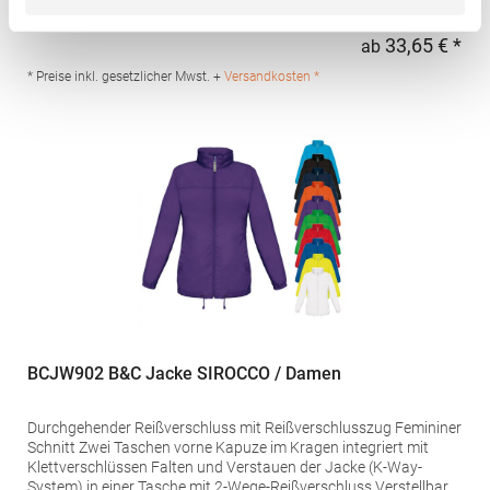
Durchgehender, verdeckter Reißverschluss Ton-in-Ton mit
Kinnschutz Zwei Seitentaschen mit Reißverschluss Elastische
33,65 € *
ab
Regu
und gleichfarbige Stoffeinfassung an Armbündchen, Saum und
Kapuze Innenfutter in Kontrastfarbe Inklusive Tasche zum
* Preise inkl. gesetzlicher Mwst. +
Versandkosten *
Verstauen der Jacke Wind- und Wasserabweisend
Pfegehinweis: 40 °C waschbarGrammatur: 290
g/m²Materialzusammensetzung: 100% PolyesterAngaben zur
Produktsicherheit: Herst.-Nr.: RA5090Hersteller: GORFACTORY
S.A Ctra. Santomera / Abanilla Km 8.8 30620 Fortuna (Murcia)
Spanien E-Mail: info@gorfactory.es
BCJW902 B&C Jacke SIROCCO / Damen
Durchgehender Reißverschluss mit Reißverschlusszug Femininer
Schnitt Zwei Taschen vorne Kapuze im Kragen integriert mit
Klettverschlüssen Falten und Verstauen der Jacke (K-Way-
System) in einer Tasche mit 2-Wege-Reißverschluss Verstellbarer