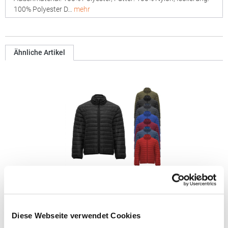
100% Polyester D…
mehr
Ähnliche Artikel
RY5094 Roly FINLAND Jacke
Diese Webseite verwendet Cookies
Außenseite: 100% Polyester, 300T; Innenseite: 100% Polyester;
Watte: 100% Polyester Steppjacke mit federleichter und softer