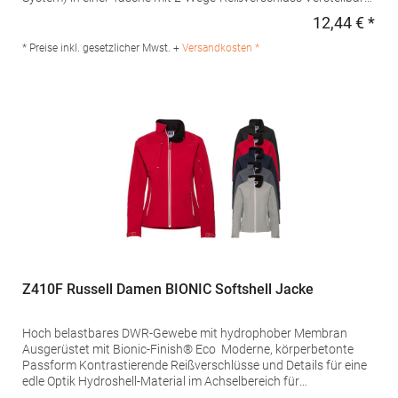
Bund unten mit elastischem
12,44 € *
Regu
KordelzugMaterialzusammensetzung: 100% NylonAngaben zur
Produktsicherheit: Herst.-Nr.: JW902Hersteller: The Cotton
* Preise inkl. gesetzlicher Mwst. +
Versandkosten *
Group SA Drève Richelle 161 Waterloo Office Park Building O, box
5 1410 Waterloo Belgien E-Mail: info@bc-collection.eu
Z410F Russell Damen BIONIC Softshell Jacke
Hoch belastbares DWR-Gewebe mit hydrophober Membran
Ausgerüstet mit Bionic-Finish® Eco Moderne, körperbetonte
Passform Kontrastierende Reißverschlüsse und Details für eine
edle Optik Hydroshell-Material im Achselbereich für
Luftzirkulation Verdeckte Reißverschlusstaschen an der Brust