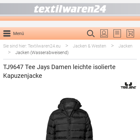
alt springen
Menü
Du hast 0 P
>
>
Sie sind hier: Textilwaren24.eu
Jacken & Westen
Jacken
>
Jacken (Wasserabweisend)
TJ9647 Tee Jays Damen leichte isolierte
Kapuzenjacke
Bildergalerie überspringen