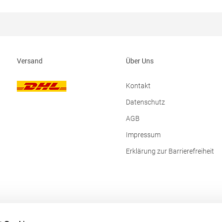
 Norty B.V., Kingsfordweg 151,
Produktsicherheit: Herst.-Nr.: JC2
terdam Niederlande E-Mail:
Hersteller: Norty B.V., Kingsfordw
.com
1043GR Amsterdam Niederlande E
info@norty.com
Versand
Über Uns
Kontakt
Datenschutz
AGB
Impressum
Erklärung zur Barrierefreiheit