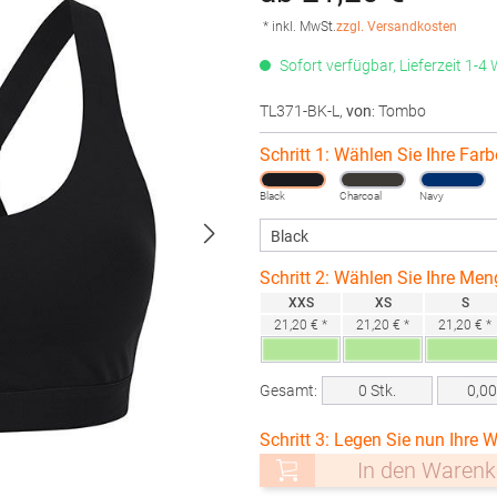
* inkl. MwSt.
zzgl. Versandkosten
Sofort verfügbar, Lieferzeit 1-4
TL371-BK-L
,
von
: Tombo
Schritt 1: Wählen Sie Ihre Farb
Black
Charcoal
Navy
Schritt 2: Wählen Sie Ihre Men
XXS
XS
S
21,20 € *
21,20 € *
21,20 € *
Gesamt:
0
Stk.
0,0
Schritt 3: Legen Sie nun Ihre W
In den Warenk