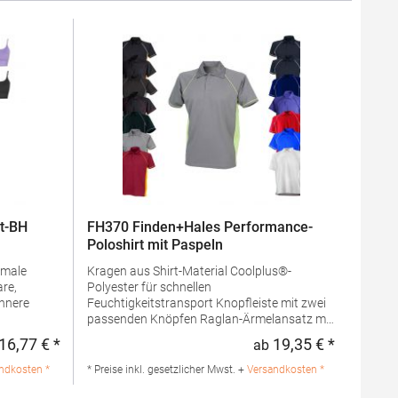
t-BH
FH370 Finden+Hales Performance-
Poloshirt mit Paspeln
Kragen aus Shirt-Material Coolplus®-
Polyester für schnellen
Feuchtigkeitstransport Knopfleiste mit zwei
passenden Knöpfen Raglan-Ärmelansatz mit
gehinweis:
Kontrast-StreifenGrammatur: 200 g/m²
16,77 € *
19,35 € *
ab
Regulärer Preis:
Regulärer 
Materialzusammensetzung: 100%
 80%
PolyesterAngaben zur
ndkosten *
* Preise inkl. gesetzlicher Mwst. +
Versandkosten *
 zur
Produktsicherheit: Herst.-Nr.: