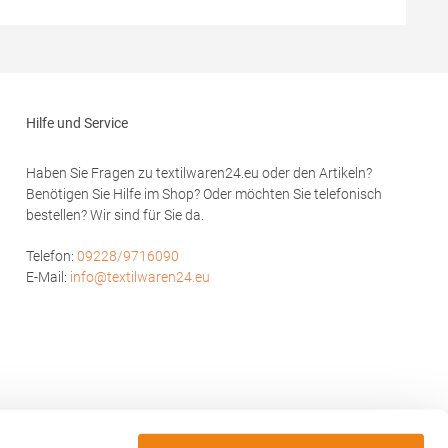
17
LV370Hersteller: Henbury BV Kingsfordweg
eg 151,
151 1043GR Amsterdam Niederlande E-Mail:
-Mail:
enquiries@findenandhales.com
Hilfe und Service
Haben Sie Fragen zu textilwaren24.eu oder den Artikeln?
Benötigen Sie Hilfe im Shop? Oder möchten Sie telefonisch
bestellen? Wir sind für Sie da.
Telefon:
09228/9716090
E-Mail:
info@textilwaren24.eu