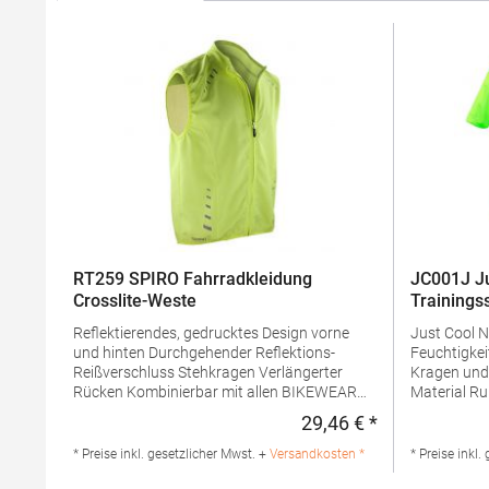
RT259 SPIRO Fahrradkleidung
JC001J Ju
Crosslite-Weste
Trainings
Reflektierendes, gedrucktes Design vorne
Just Cool N
und hinten Durchgehender Reflektions-
Feuchtigkeitsau
Reißverschluss Stehkragen Verlängerter
Kragen und
Rücken Kombinierbar mit allen BIKEWEAR
Material Rundhals-Ausschnitt Set-In Ärmel
ArtikelnMaterialzusammensetzung: 100%
UV-Sonnen
29,46 € *
Regulärer Preis
Nylon, Innen: 90% Polyester / 10%
g/m²Mater
ElasthanAngaben zur
PolyesterA
* Preise inkl. gesetzlicher Mwst. +
Versandkosten *
* Preise inkl.
Produktsicherheit: Herst.-Nr.:
Produktsich