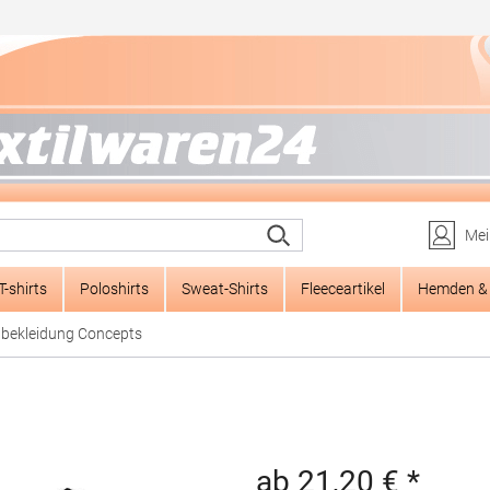
Mei
T-shirts
Poloshirts
Sweat-Shirts
Fleeceartikel
Hemden & 
tbekleidung Concepts
ab 21,20 € *