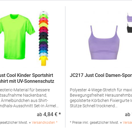
st Cool Kinder Sportshirt
JC217 Just Cool Damen-Spor
shirt mit UV-Sonnenschutz
eoteric-Material für bessere
Polyester 4-Wege-Stretch für maximale
fnahme Nackenband,
Bewegungsfreiheit Herausnehmbare,
 Ärmelbündchen aus Shirt-
gepolsterte Körbchen Fixiergurte Innere
Stütze Schnell trocknend
schutz >30Grammatur: 140
SchweißableitendAbreißetikettPfe
4,84 € *
ab
ab
:
Regulärer Preis:
ialzusammensetzung: 100%
30 °C waschbarGrammatur: 240
ngaben zur
g/m²Materialzusammensetzung:
 gesetzlicher Mwst. +
Versandkosten *
* Preise inkl. gesetzlicher Mwst. +
Versa
erheit: Herst.-Nr.: JC001J
Polyester / 20% ElasthanAngaben