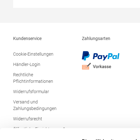
S259XHersteller: Result Clothing Ltd.
Hersteller:
Narcisova 1 821 01 Bratislava Slowakei E-
1043GR Ams
Mail: sales@resultclothing.com
info@norty
Kundenservice
Zahlungsarten
Cookie-Einstellungen
Händler-Login
Rechtliche
Pflichtinformationen
Widerrufsformular
Versand und
Zahlungsbedingungen
Widerrufsrecht
Öffentliche Einrichtungen &
Behörden