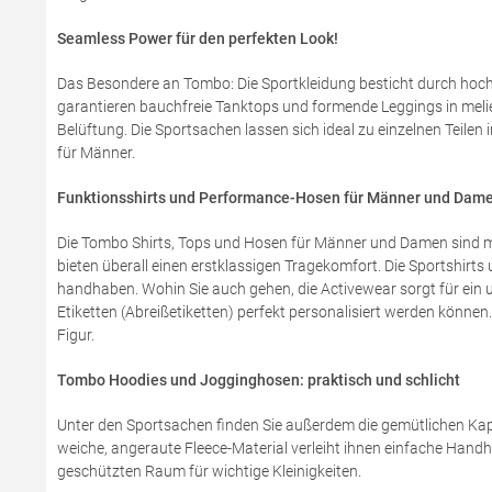
Seamless Power für den perfekten Look!
Das Besondere an Tombo: Die Sportkleidung besticht durch hochm
garantieren bauchfreie Tanktops und formende Leggings in meli
Belüftung. Die Sportsachen lassen sich ideal zu einzelnen Teilen
für Männer.
Funktionsshirts und Performance-Hosen für Männer und Dam
Die Tombo Shirts, Tops und Hosen für Männer und Damen sind m
bieten überall einen erstklassigen Tragekomfort. Die Sportshirts
handhaben. Wohin Sie auch gehen, die Activewear sorgt für ein u
Etiketten (Abreißetiketten) perfekt personalisiert werden könn
Figur.
Tombo Hoodies und Jogginghosen: praktisch und schlicht
Unter den Sportsachen finden Sie außerdem die gemütlichen Ka
weiche, angeraute Fleece-Material verleiht ihnen einfache Han
geschützten Raum für wichtige Kleinigkeiten.