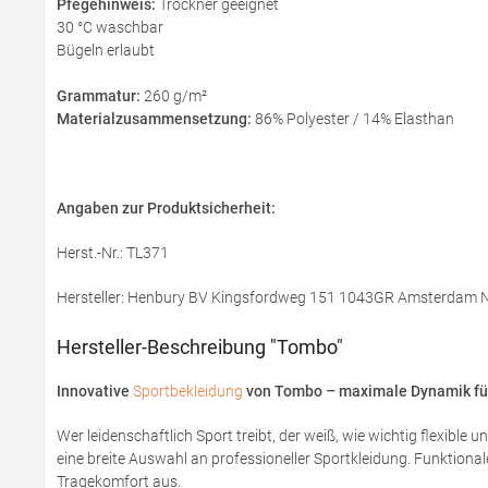
Pfegehinweis:
Trockner geeignet
30 °C waschbar
Bügeln erlaubt
Grammatur:
260 g/m²
Materialzusammensetzung:
86% Polyester / 14% Elasthan
Angaben zur Produktsicherheit:
Herst.-Nr.: TL371
Hersteller: Henbury BV Kingsfordweg 151 1043GR Amsterdam Ni
Hersteller-Beschreibung "Tombo"
Innovative
Sportbekleidung
von Tombo – maximale Dynamik für
Wer leidenschaftlich Sport treibt, der weiß, wie wichtig flexibl
eine breite Auswahl an professioneller Sportkleidung. Funktion
Tragekomfort aus.