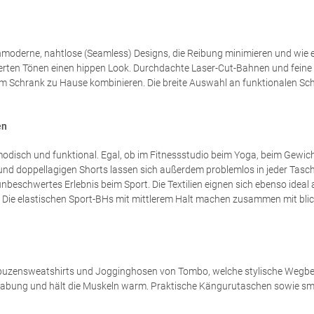
oderne, nahtlose (Seamless) Designs, die Reibung minimieren und wie ei
erten Tönen einen hippen Look. Durchdachte Laser-Cut-Bahnen und feine 
 im Schrank zu Hause kombinieren. Die breite Auswahl an funktionalen Sch
en
odisch und funktional. Egal, ob im Fitnessstudio beim Yoga, beim Gewi
 und doppellagigen Shorts lassen sich außerdem problemlos in jeder Tasche
nbeschwertes Erlebnis beim Sport. Die Textilien eignen sich ebenso ideal
en. Die elastischen Sport-BHs mit mittlerem Halt machen zusammen mit bl
puzensweatshirts und Jogginghosen von Tombo, welche stylische Wegbegl
dhabung und hält die Muskeln warm. Praktische Kängurutaschen sowie sm