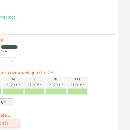
 Werktage
e!
Olive
ge in der jeweiligen Größe!
M
L
XL
XXL
21,20 € *
21,20 € *
21,20 € *
21,20 € *
0
€ *
are...
orb