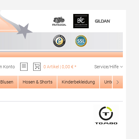
n Konto
0 Artikel | 0,00 € *
Service/Hilfe
Du hast 0 Produkte auf dem Merkzettel
Blusen
Hosen & Shorts
Kinderbekleidung
Unterwäsche