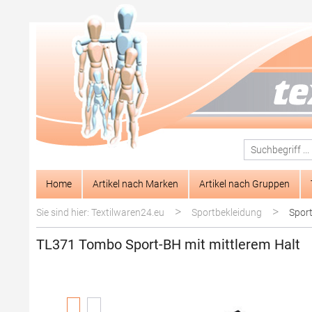
springen
Zur Hauptnavigation springen
Home
Artikel nach Marken
Artikel nach Gruppen
>
>
Sie sind hier: Textilwaren24.eu
Sportbekleidung
Spor
TL371 Tombo Sport-BH mit mittlerem Halt
Bildergalerie überspringen