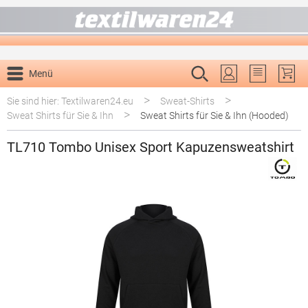
alt springen
Menü
Du hast 0 P
>
>
Sie sind hier: Textilwaren24.eu
Sweat-Shirts
>
Sweat Shirts für Sie & Ihn
Sweat Shirts für Sie & Ihn (Hooded)
TL710 Tombo Unisex Sport Kapuzensweatshirt
Bildergalerie überspringen