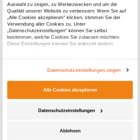
auf Rückseite Kapuze mit Single-Jersey-Futter Qualitativ
Auswahl zu zeigen, zu Werbezwecken und um die
hochwertiges Nackenband mit Fischgrät-Muster Modischer
23,60 € *
Qualität unserer Website zu verbessern. Wenn Sie auf
Regu
Kordelzug Widerstandsfähige Qualität Weiches Handgefühl
„Alle Cookies akzeptieren“ klicken, stimmen Sie der
Glatte und weiche Oberfläche aus 100 % Baumwolle In
* Preise inkl. gesetzlicher Mwst. +
Versandkosten *
Seitennaht: Weiches Satin-EtikettGrammatur: 280
Verwendung aller Cookies zu. Unter
g/m²Materialzusammensetzung: 80% Baumwolle / 20%
„Datenschutzeinstellungen“ können Sie selbst
Polyester (Heather Grey: 71% Baumwolle / 25% Polyester / 4%
bestimmen, welche Cookies Sie zulassen möchten.
Viskose)Angaben zur Produktsicherheit: Herst.-Nr.:
Diese Einstellungen können Sie jederzeit ändern.
WU33BHersteller: The Cotton Group SA Drève Richelle 161
Waterloo Office Park Building O, box 5 1410 Waterloo Belgien E-
Impressum
|
Datenschutz
Mail: info@bc-collection.eu
Datenschutzeinstellungen zeigen
Alle Cookies akzeptieren
BCWU02K B&C KING Kapuzen Pullover
Datenschutzeinstellungen
HoodieUnisex Innen gebürstetes Fleece Lange Ärmel Normale
Passform Sanforisierte, ringgesponnene, gekämmte Baumwolle
Seitennähte Kapuze mit Single-Jersey-Futter Flache Zugschnur
Ablehnen
mit luxuriösen Metallspitzen Qualitativ hochwertiges,