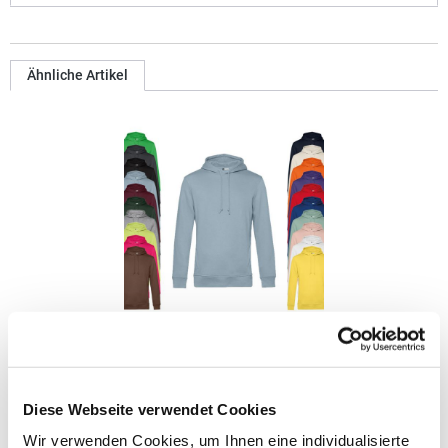
Ähnliche Artikel
BCWU33B B&C Kapuzen Pullover
HoodieUnisex Innen gebürstetes Fleece Lange Ärmel Normale
Diese Webseite verwendet Cookies
Passform Taschen an den Seitennähten Seitennähte Einfaches
Branding: Kein B&C-Etikett Innen Halbmond aus Single-Jersey
Wir verwenden Cookies, um Ihnen eine individualisierte