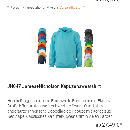
Regu
Baumwolle / 48% Polyester), (Heather Grey: 75% Baumwolle /
25% Polyester)Angaben zur Produktsicherheit: Herst.-Nr.: JH003
* Preise inkl. gesetzlicher Mwst. +
Versandkosten *
Hersteller: Norty B.V., Kingsfordweg 151, 1043GR Amsterdam
Niederlande E-Mail: info@norty.com
JN047 James+Nicholson Kapuzensweatshirt
HoodieRinggesponnene Baumwolle Bündchen mit Elasthan
Große Kängurutasche Hochwertige Sweat-Qualität mit
angerauter Innenseite Doppellagige Kapuze mit Kordelzug
Necktape Klassisches Kapuzen-Sweatshirt in vielen Farben
Waschbar bis 60 °CGrammatur: 300
27,49 € *
ab
Regu
g/m²Materialzusammensetzung: 80% Baumwolle / 20%