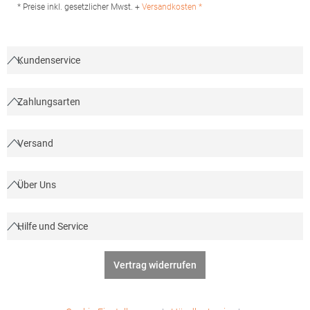
7 64372 Ober-Ramstadt Deutschland E-Mail: info@tbint.de
* Preise inkl. gesetzlicher Mwst. +
Versandkosten *
Kundenservice
Zahlungsarten
Versand
Über Uns
Hilfe und Service
Vertrag widerrufen