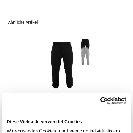
Ähnliche Artikel
BY014 Build Your Brand schwere Jogginghose
Innen angerauter Sweatstoff Neutrales Größenlabel ohne
Diese Webseite verwendet Cookies
Branding Elastische Bündchen am Saum Taillenbund mit runden
Kordeln Seitentaschen Eine Tasche hinten Gerade
Wir verwenden Cookies, um Ihnen eine individualisierte