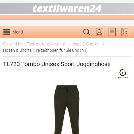
alt springen
Menü
Du hast 0 P
>
>
Sie sind hier: Textilwaren24.eu
Hosen & Shorts
Hosen & Shorts (Freizeithosen für Sie und Ihn)
TL720 Tombo Unisex Sport Jogginghose
Bildergalerie überspringen