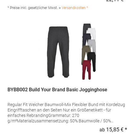
Regu
70% Baumwolle / 30% PolyesterAngaben zur
Produktsicherheit: Herst.-Nr.: EA070 Hersteller: Norty B.V.,
* Preise inkl. gesetzlicher Mwst. +
Versandkosten *
Kingsfordweg 151, 1043GR Amsterdam Niederlande E-Mail:
info@norty.com
BYBB002 Build Your Brand Basic Jogginghose
Regular Fit Weicher Baumwoll-Mix Flexibler Bund mit Kordelzug
Eingrifftaschen an den Seiten Nur ein Größenetikett - für
einfaches RebrandingGrammatur: 270
g/m²Materialzusammensetzung: 50% Baumwolle / 50%
PolyesterAngaben zur Produktsicherheit: Herst.-Nr.:
15,85 € *
ab
Regu
BB002Hersteller: TB International GmbH Dr.-Robert-Murjahn-Str.