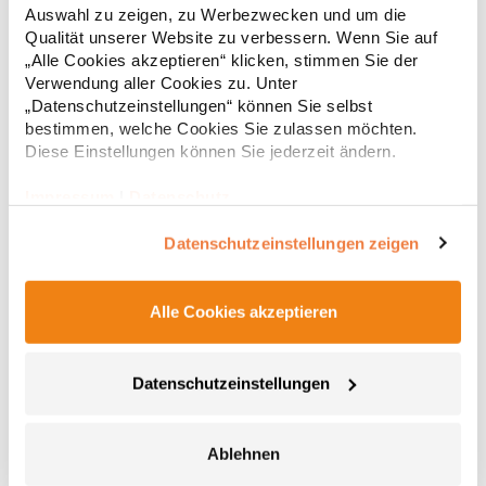
PassformGrammatur: 300 g/m²Materialzusammensetzung:
Auswahl zu zeigen, zu Werbezwecken und um die
65% Baumwolle / 35% PolyesterAngaben zur
25,28 € *
ab
Qualität unserer Website zu verbessern. Wenn Sie auf
Regu
Produktsicherheit: Herst.-Nr.: BY014Hersteller: TB International
„Alle Cookies akzeptieren“ klicken, stimmen Sie der
GmbH Dr.-Robert-Murjahn-Str. 7 64372 Ober-Ramstadt
* Preise inkl. gesetzlicher Mwst. +
Versandkosten *
Deutschland E-Mail: info@tbint.de
Verwendung aller Cookies zu. Unter
„Datenschutzeinstellungen“ können Sie selbst
bestimmen, welche Cookies Sie zulassen möchten.
Diese Einstellungen können Sie jederzeit ändern.
Impressum
|
Datenschutz
Datenschutzeinstellungen zeigen
Alle Cookies akzeptieren
L03820 Sol´s Herren Docker Hose
Datenschutzeinstellungen
Zeitgemäßer Schnitt Stretch-Twill Elastischer Bund mit
verstärkten Gürtelschlaufen Reißverschluss und Metallknopf 2
schräge Eingrifftaschen Zwei aufgesetzte Seitentaschen mit
Ablehnen
Patte und Druckknöpfen Zwei Paspeltaschen hinten mit