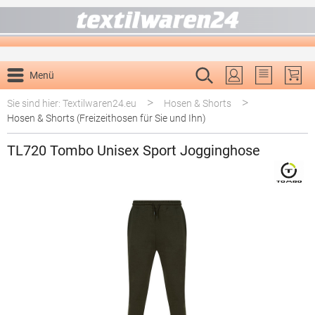
alt springen
Menü
Du hast 0 P
>
>
Sie sind hier: Textilwaren24.eu
Hosen & Shorts
Hosen & Shorts (Freizeithosen für Sie und Ihn)
TL720 Tombo Unisex Sport Jogginghose
Bildergalerie überspringen