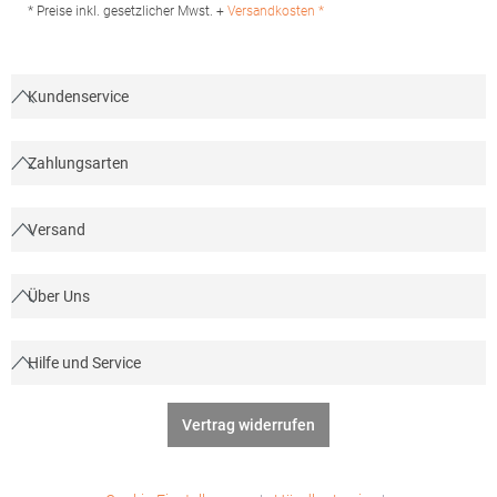
7 64372 Ober-Ramstadt Deutschland E-Mail: info@tbint.de
* Preise inkl. gesetzlicher Mwst. +
Versandkosten *
Kundenservice
Zahlungsarten
Versand
Über Uns
Hilfe und Service
Vertrag widerrufen