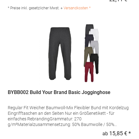
Regu
70% Baumwolle / 30% PolyesterAngaben zur
Produktsicherheit: Herst.-Nr.: EA070 Hersteller: Norty B.V.,
* Preise inkl. gesetzlicher Mwst. +
Versandkosten *
Kingsfordweg 151, 1043GR Amsterdam Niederlande E-Mail:
info@norty.com
BYBB002 Build Your Brand Basic Jogginghose
Regular Fit Weicher Baumwoll-Mix Flexibler Bund mit Kordelzug
Eingrifftaschen an den Seiten Nur ein Größenetikett - für
einfaches RebrandingGrammatur: 270
g/m²Materialzusammensetzung: 50% Baumwolle / 50%
PolyesterAngaben zur Produktsicherheit: Herst.-Nr.:
15,85 € *
ab
Regu
BB002Hersteller: TB International GmbH Dr.-Robert-Murjahn-Str.