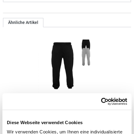
Ähnliche Artikel
BY014 Build Your Brand schwere Jogginghose
Innen angerauter Sweatstoff Neutrales Größenlabel ohne
Diese Webseite verwendet Cookies
Branding Elastische Bündchen am Saum Taillenbund mit runden
Kordeln Seitentaschen Eine Tasche hinten Gerade
Wir verwenden Cookies, um Ihnen eine individualisierte