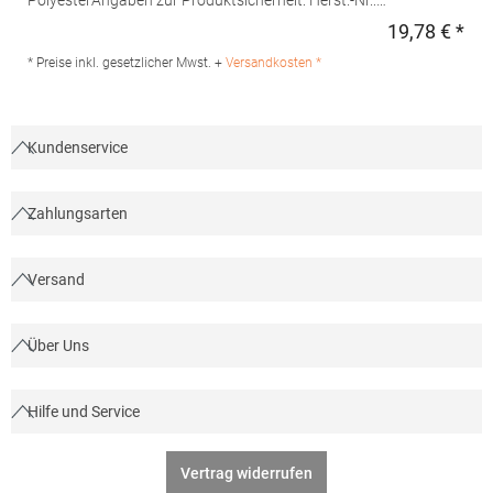
PolyesterAngaben zur Produktsicherheit: Herst.-Nr.:
FS100100SPJNS Hersteller: Halink Groothandel B.V.
19,78 € *
Regu
Deventerstraat 4 7575EM Oldenzaal Niederlande E-Mail:
info@halink.nl
* Preise inkl. gesetzlicher Mwst. +
Versandkosten *
Kundenservice
Zahlungsarten
Versand
Über Uns
Hilfe und Service
Vertrag widerrufen