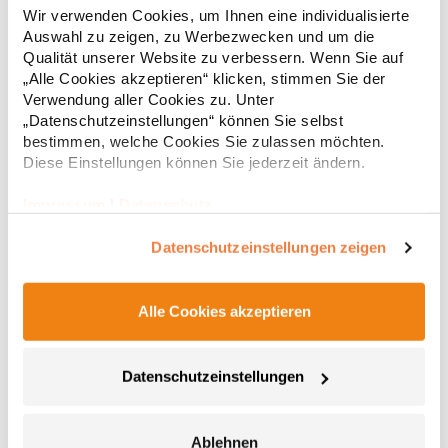
Wendefunktion Ein Gürtel, zwei Farben: Schwarz oder Braun Mit
Wir verwenden Cookies, um Ihnen eine individualisierte
EAN Barcode ausgestattet 130 cmMaterialzusammensetzung:
Auswahl zu zeigen, zu Werbezwecken und um die
100% PolyurethanAngaben zur Produktsicherheit: Herst.-Nr.:
Qualität unserer Website zu verbessern. Wenn Sie auf
KXGTABHersteller: Korntex GmbH Carl-Zeiss-Straße 5 70736
9,15 € *
„Alle Cookies akzeptieren“ klicken, stimmen Sie der
Regu
Fellbach Deutschland E-Mail: info@korntex.com
Verwendung aller Cookies zu. Unter
* Preise inkl. gesetzlicher Mwst. +
Versandkosten *
„Datenschutzeinstellungen“ können Sie selbst
bestimmen, welche Cookies Sie zulassen möchten.
Diese Einstellungen können Sie jederzeit ändern.
Impressum
|
Datenschutz
Datenschutzeinstellungen zeigen
Alle Cookies akzeptieren
CGW42141 CG Workwear Potenza X Classic Bänderset
Datenschutzeinstellungen
Zwei Bänder für Latzschürzen, je 230 cm lang und 2,5 cm breit
Ablehnen
Mit Druckknopf zum Befestigen an der Schürzen-Öse Im Rücken