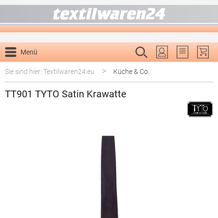
alt springen
Menü
Du hast 0 P
>
Sie sind hier: Textilwaren24.eu
Küche & Co.
TT901 TYTO Satin Krawatte
Bildergalerie überspringen