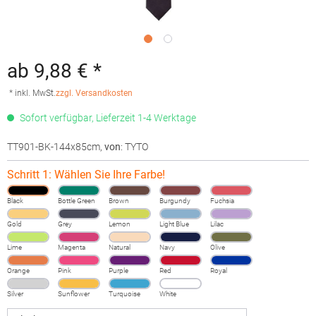
ab 9,88 € *
* inkl. MwSt.
zzgl. Versandkosten
Sofort verfügbar, Lieferzeit 1-4 Werktage
TT901-BK-144x85cm
,
von
: TYTO
Schritt 1: Wählen Sie Ihre Farbe!
Black
Bottle Green
Brown
Burgundy
Fuchsia
Gold
Grey
Lemon
Light Blue
Lilac
Lime
Magenta
Natural
Navy
Olive
Orange
Pink
Purple
Red
Royal
Silver
Sunflower
Turquoise
White