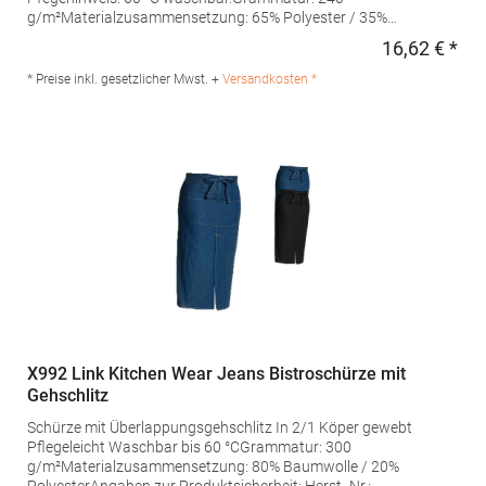
g/m²Materialzusammensetzung: 65% Polyester / 35%
BaumwolleAngaben zur Produktsicherheit: Herst.-Nr.: SS11073
16,62 € *
Regu
Hersteller: Halink Groothandel B.V. Deventerstraat 4 7575EM
Oldenzaal Niederlande E-Mail: info@halink.nl
* Preise inkl. gesetzlicher Mwst. +
Versandkosten *
X992 Link Kitchen Wear Jeans Bistroschürze mit
Gehschlitz
Schürze mit Überlappungsgehschlitz In 2/1 Köper gewebt
Pflegeleicht Waschbar bis 60 °CGrammatur: 300
g/m²Materialzusammensetzung: 80% Baumwolle / 20%