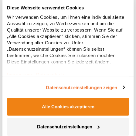
BR803 Brook Taverner Verona Bistro-Bluse für Damen
Diese Webseite verwendet Cookies
Wir verwenden Cookies, um Ihnen eine individualisierte
Kurzarm Damenbluse Rundhals Details an der Vorderfalte Bust
Auswahl zu zeigen, zu Werbezwecken und um die
darts Sportmanschette mit goldenem Knopf Goldener
Qualität unserer Website zu verbessern. Wenn Sie auf
Reissverschluss am Rücken Maschinell waschbar bis 30
„Alle Cookies akzeptieren“ klicken, stimmen Sie der
°CGrammatur: 140 g/m² Materialzusammensetzung: 100%
Verwendung aller Cookies zu. Unter
PolyesterAngaben zur Produktsicherheit: Herst.-Nr.:
46,92 € *
ab
„Datenschutzeinstellungen“ können Sie selbst
Regu
2280 Hersteller: Brook Taverner BV Keizersgracht 482 1071EG
bestimmen, welche Cookies Sie zulassen möchten.
Amsterdam Niederlande E-Mail: sales@brooktaverner.com
* Preise inkl. gesetzlicher Mwst. +
Versandkosten *
Diese Einstellungen können Sie jederzeit ändern.
Impressum
|
Datenschutz
Datenschutzeinstellungen zeigen
Alle Cookies akzeptieren
Datenschutzeinstellungen