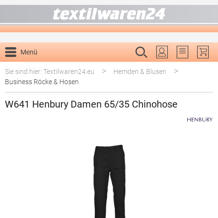
alt springen
Menü
Du hast 0 P
>
>
Sie sind hier: Textilwaren24.eu
Hemden & Blusen
Business Röcke & Hosen
W641 Henbury Damen 65/35 Chinohose
Bildergalerie überspringen