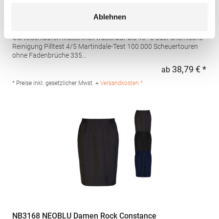
BR751 Brook Taverner Bistro-Hose Mars
Ablehnen
Ohne Bundfalte Zwei Seitentaschen Eine Gesäßtasche
Gürtelschlaufen Maschinell waschbar bis 40° C oder chemische
Reinigung Pilltest 4/5 Martindale-Test 100.000 Scheuertouren
ohne Fadenbrüche 335
g/lfmBrookTavernerOneCollectionGrammatur: 223
38,79 € *
ab
Regu
g/m²Materialzusammensetzung: 100% PolyesterAngaben zur
Produktsicherheit: Herst.-Nr.: 8648Hersteller: Brook Taverner BV
* Preise inkl. gesetzlicher Mwst. +
Versandkosten *
Keizersgracht 482 1071EG Amsterdam Niederlande E-Mail:
sales@brooktaverner.com
NB3168 NEOBLU Damen Rock Constance