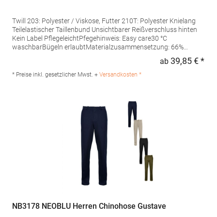
Twill 203: Polyester / Viskose, Futter 210T: Polyester Knielang
Teilelastischer Taillenbund Unsichtbarer Reißverschluss hinten
Kein Label PflegeleichtPfegehinweis: Easy care30 °C
waschbarBügeln erlaubtMaterialzusammensetzung: 66%
Polyester / 34% Viskose, Futter: 100% PolyesterAngaben zur
39,85 € *
ab
Regu
Produktsicherheit: Herst.-Nr.: 03168 Hersteller: SOLO INVEST
FRANCE SAS, 92 Rue Réaumur, 75002 Paris, Frankreich, E-Mail:
* Preise inkl. gesetzlicher Mwst. +
Versandkosten *
contact@neoblu.com
NB3178 NEOBLU Herren Chinohose Gustave