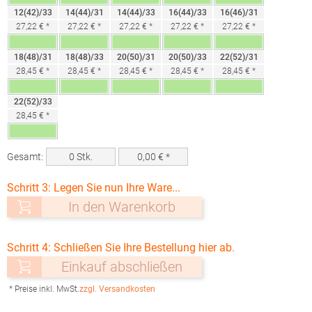
12(42)/33
14(44)/31
14(44)/33
16(44)/33
16(46)/31
27,22 € *
27,22 € *
27,22 € *
27,22 € *
27,22 € *
18(48)/31
18(48)/33
20(50)/31
20(50)/33
22(52)/31
28,45 € *
28,45 € *
28,45 € *
28,45 € *
28,45 € *
22(52)/33
28,45 € *
Gesamt:
0
Stk.
0,00
€ *
Schritt 3: Legen Sie nun Ihre Ware...
In den Warenkorb
Schritt 4: Schließen Sie Ihre Bestellung hier ab.
Einkauf abschließen
* Preise inkl. MwSt.
zzgl. Versandkosten