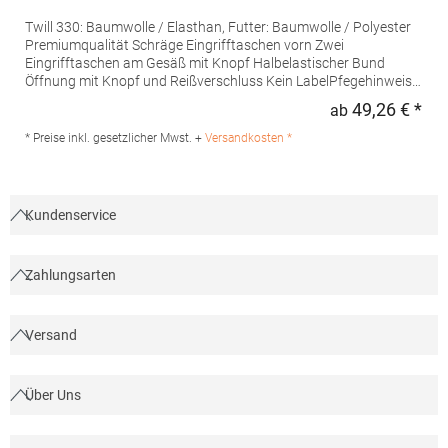
Twill 330: Baumwolle / Elasthan, Futter: Baumwolle / Polyester
Premiumqualität Schräge Eingrifftaschen vorn Zwei
Eingrifftaschen am Gesäß mit Knopf Halbelastischer Bund
Öffnung mit Knopf und Reißverschluss Kein LabelPfegehinweis:
Trockner geeignet30 °C waschbarBügeln
49,26 € *
ab
Regu
erlaubtMaterialzusammensetzung: 98% Baumwolle / 2%
Elasthan, Futter: 65% Baumwolle / 35% PolyesterAngaben zur
* Preise inkl. gesetzlicher Mwst. +
Versandkosten *
Produktsicherheit: Herst.-Nr.: 03178 Hersteller: SOLO INVEST
FRANCE SAS, 92 Rue Réaumur, 75002 Paris, Frankreich, E-Mail:
contact@neoblu.com
Kundenservice
Zahlungsarten
Versand
Über Uns