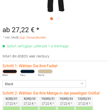
ab 27,22 € *
* inkl. MwSt.
zzgl. Versandkosten
Sofort verfügbar, Lieferzeit 1-4 Werktage
W641-BK-83833
,
von
: Henbury
Schritt 1: Wählen Sie Ihre Farbe!
Black
Navy
Stone
Schritt 2: Wählen Sie Ihre Menge in der jeweiligen Größe!
8(38)/31
8(38)/33
10(40)/31
10(40)/33
12(42)/31
27,22 € *
27,22 € *
27,22 € *
27,22 € *
27,22 € *