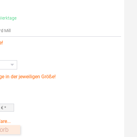
 Werktage
d Mill
e!
ge in der jeweiligen Größe!
0
€ *
are...
orb