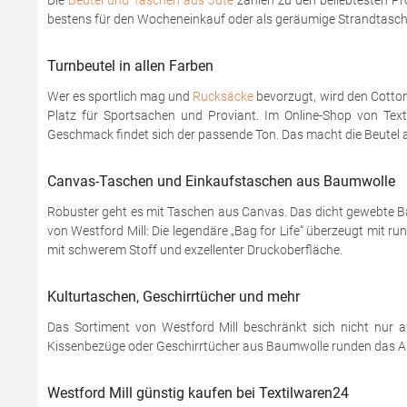
Die
Beutel und Taschen aus Jute
zählen zu den beliebtesten Pr
bestens für den Wocheneinkauf oder als geräumige Strandtasche
Turnbeutel in allen Farben
Wer es sportlich mag und
Rucksäcke
bevorzugt, wird den Cotton
Platz für Sportsachen und Proviant. Im Online-Shop von Texti
Geschmack findet sich der passende Ton. Das macht die Beutel a
Canvas-Taschen und Einkaufstaschen aus Baumwolle
Robuster geht es mit Taschen aus Canvas. Das dicht gewebte Ba
von Westford Mill: Die legendäre „Bag for Life“ überzeugt mit
mit schwerem Stoff und exzellenter Druckoberfläche.
Kulturtaschen, Geschirrtücher und mehr
Das Sortiment von Westford Mill beschränkt sich nicht nur au
Kissenbezüge oder Geschirrtücher aus Baumwolle runden das A
Westford Mill günstig kaufen bei Textilwaren24