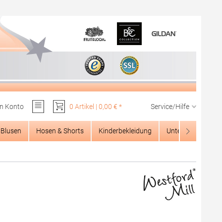
n Konto
0 Artikel | 0,00 € *
Service/Hilfe
Du hast 0 Produkte auf dem Merkzettel
Blusen
Hosen & Shorts
Kinderbekleidung
Unterwäsche