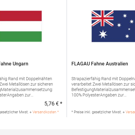
ahne Ungarn
FLAGAU Fahne Australien
oppelnähten
Strapazierfähig Rand mit Doppelnähten
verarbeitet Zwei Metallösen zur sicheren
gMaterialzusammensetzung:
BefestigungMaterialzusammense
sterAngaben zur
100% PolyesterAngaben zur
erheit: Herst.-Nr.: FLAGHU
Produktsicherheit:Herst.-Nr.:
5,76 € *
:
Regulärer Preis:
 printwear.eu GmbH & Co. KG
FLAGAUHersteller: printwear.eu 
damm 199 44139 Dortmund
KG Rheinlanddamm 199 44139 D
 gesetzlicher Mwst. +
Versandkosten *
* Preise inkl. gesetzlicher Mwst. +
Versa
 E-Mail: info@printwear.eu
Deutschland E-Mail: info@printwe