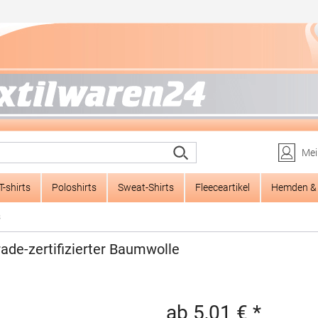
Mei
T-shirts
Poloshirts
Sweat-Shirts
Fleeceartikel
Hemden & 
s
ade-zertifizierter Baumwolle
ab 5,01 € *