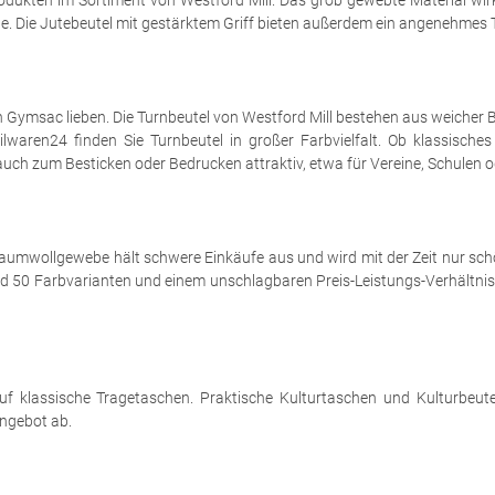
odukten im Sortiment von Westford Mill. Das grob gewebte Material wirk
. Die Jutebeutel mit gestärktem Griff bieten außerdem ein angenehmes T
 Gymsac lieben. Die Turnbeutel von Westford Mill bestehen aus weicher
lwaren24 finden Sie Turnbeutel in großer Farbvielfalt. Ob klassisches
uch zum Besticken oder Bedrucken attraktiv, etwa für Vereine, Schulen 
umwollgewebe hält schwere Einkäufe aus und wird mit der Zeit nur schö
 rund 50 Farbvarianten und einem unschlagbaren Preis-Leistungs-Verhältn
f klassische Tragetaschen. Praktische Kulturtaschen und Kulturbeutel 
ngebot ab.