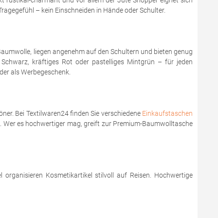
t rustikal-charmant und vor allem der Jute Shopper eignet sich
ragegefühl – kein Einschneiden in Hände oder Schulter.
 Baumwolle, liegen angenehm auf den Schultern und bieten genug
 Schwarz, kräftiges Rot oder pastelliges Mintgrün – für jeden
oder als Werbegeschenk.
ner. Bei Textilwaren24 finden Sie verschiedene
Einkaufstaschen
is. Wer es hochwertiger mag, greift zur Premium-Baumwolltasche
organisieren Kosmetikartikel stilvoll auf Reisen. Hochwertige