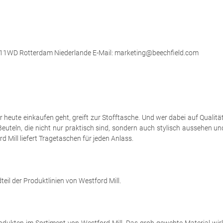
 3011WD Rotterdam Niederlande E-Mail: marketing@beechfield.com
eute einkaufen geht, greift zur Stofftasche. Und wer dabei auf Qualität a
euteln, die nicht nur praktisch sind, sondern auch stylisch aussehen u
 Mill liefert Tragetaschen für jeden Anlass.
eil der Produktlinien von Westford Mill.