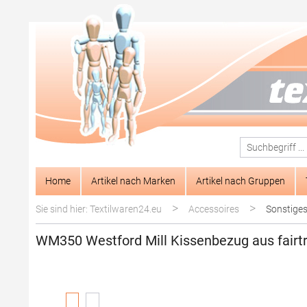
springen
Zur Hauptnavigation springen
Home
Artikel nach Marken
Artikel nach Gruppen
>
>
Sie sind hier: Textilwaren24.eu
Accessoires
Sonstige
WM350 Westford Mill Kissenbezug aus fairtr
Bildergalerie überspringen