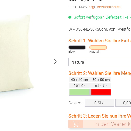
* inkl. MwSt.
zzgl. Versandkosten
Sofort verfügbar, Lieferzeit 1-4
WM350-NL-50x50cm
,
von
: Westfor
Schritt 1: Wählen Sie Ihre Farb
Black
Natural
Schritt 2: Wählen Sie Ihre Men
40 x 40 cm
50 x 50 cm
5,01 € *
6,64 € *
Gesamt:
0
Stk.
0,0
Schritt 3: Legen Sie nun Ihre W
In den Warenk