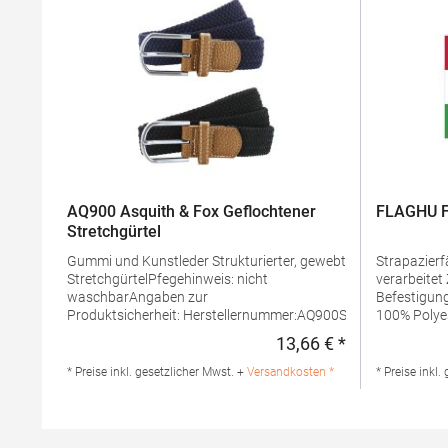
AQ900 Asquith & Fox Geflochtener
FLAGHU F
Stretchgürtel
Gummi und Kunstleder Strukturierter, gewebter
Strapazierfähig Rand mit D
StretchgürtelPfegehinweis: nicht
verarbeitet Zwei Metallösen zur sicheren
waschbarAngaben zur
Befestigun
Produktsicherheit: Herstellernummer:AQ900Saxnet
100% Polye
Ltd, Unit 8 Naas Road Bus. Park, Naas Road,
Produktsich
13,66 € *
Regulärer Preis
Dublin D12 ER80 ROIinfo@asquithandfox.com,
Hersteller:
www.asquithandfox.comGrammatur: 120
Rheinland
* Preise inkl. gesetzlicher Mwst. +
Versandkosten *
* Preise inkl.
g/m²Materialzusammensetzung: 100% Polyester
Deutschland