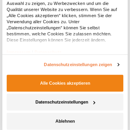
Auswahl zu zeigen, zu Werbezwecken und um die
BaumwolleAngaben zur Produktsicherheit: Herst.-Nr.:
2,90 € *
Qualität unserer Website zu verbessern. Wenn Sie auf
Regu
WM431Hersteller: Beechfield Brands Europe B.V.
Posthoornstraat 17 3011WD Rotterdam Niederlande E-Mail:
„Alle Cookies akzeptieren“ klicken, stimmen Sie der
* Preise inkl. gesetzlicher Mwst. +
Versandkosten *
marketing@beechfield.com
Verwendung aller Cookies zu. Unter
„Datenschutzeinstellungen“ können Sie selbst
bestimmen, welche Cookies Sie zulassen möchten.
Diese Einstellungen können Sie jederzeit ändern.
Impressum
|
Datenschutz
Datenschutzeinstellungen zeigen
Alle Cookies akzeptieren
WM480 Westford Mill gestärkte Jute Einkaufstasche
mit Vordertasche
Datenschutzeinstellungen
Vordertasche aus unlaminierter, gestärkter Jute / Baumwoll-
Canvas (340 g/m²) Tragegriffe aus Baumwolle (55 cm)
Heraustrennbares Etikett Kapazität: 21 LiterPfegehinweis: nicht
Ablehnen
waschbarAngaben zur Produktsicherheit: Herstellernummer: