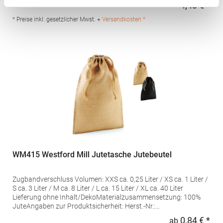
W480Hersteller: Beechfield Brands Europe B.V., Posthoornstraat
4,43 € *
Regu
17, 301 IWD Rotterdam, Niederlande, E-Mail:
sales@beechfield.comMaterialzusammensetzung: 100% Jute,
* Preise inkl. gesetzlicher Mwst. +
Versandkosten *
Fronttasche: 100% Baumwolle
WM415 Westford Mill Jutetasche Jutebeutel
Zugbandverschluss Volumen: XXS ca. 0,25 Liter / XS ca. 1 Liter /
S ca. 3 Liter / M ca. 8 Liter / L ca. 15 Liter / XL ca. 40 Liter
Lieferung ohne Inhalt/DekoMaterialzusammensetzung: 100%
JuteAngaben zur Produktsicherheit: Herst.-Nr.:
WM415Hersteller: Beechfield Brands Europe B.V.
0,84 € *
ab