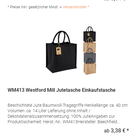
Regu
Posthoornstraat 17 3011WD Rotterdam Niederlande E-Mail:
marketing@beechfield.com
* Preise inkl. gesetzlicher Mwst. +
Versandkosten *
WM413 Westford Mill Jutetasche Einkaufstasche
Beschichtete Jute Baumwoll-Tragegriffe Henkellänge: ca. 40 cm
Volumen: ca. 14 Liter Lieferung ohne Inhalt /
DekoMaterialzusammensetzung: 100% JuteAngaben zur
Produktsicherheit: Herst.-Nr.: WM413Hersteller: Beechfield
Brands Europe B.V. Posthoornstraat 17 3011WD Rotterdam
3,38 € *
ab
Regu
Niederlande E-Mail: marketing@beechfield.com