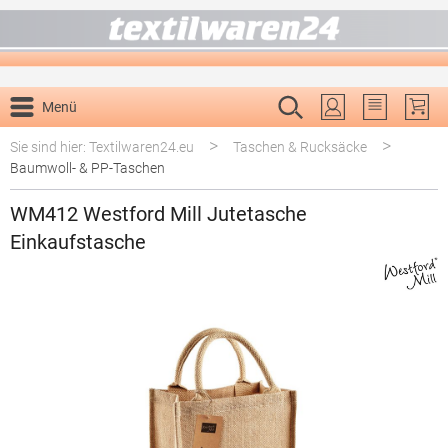
alt springen
Menü
Du hast 0 P
>
>
Sie sind hier: Textilwaren24.eu
Taschen & Rucksäcke
Baumwoll- & PP-Taschen
WM412 Westford Mill Jutetasche
Einkaufstasche
Bildergalerie überspringen