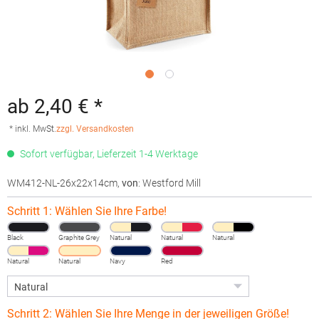
ab 2,40 € *
* inkl. MwSt.
zzgl. Versandkosten
Sofort verfügbar, Lieferzeit 1-4 Werktage
WM412-NL-26x22x14cm
,
von
: Westford Mill
Schritt 1: Wählen Sie Ihre Farbe!
Black
Graphite Grey
Natural
Natural
Natural
Natural
Natural
Navy
Red
Schritt 2: Wählen Sie Ihre Menge in der jeweiligen Größe!