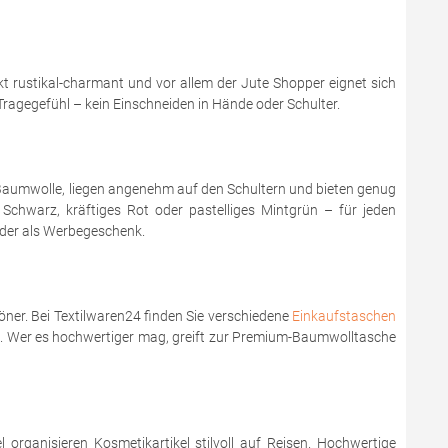
t rustikal-charmant und vor allem der Jute Shopper eignet sich
ragegefühl – kein Einschneiden in Hände oder Schulter.
 Baumwolle, liegen angenehm auf den Schultern und bieten genug
 Schwarz, kräftiges Rot oder pastelliges Mintgrün – für jeden
oder als Werbegeschenk.
ner. Bei Textilwaren24 finden Sie verschiedene
Einkaufstaschen
is. Wer es hochwertiger mag, greift zur Premium-Baumwolltasche
organisieren Kosmetikartikel stilvoll auf Reisen. Hochwertige