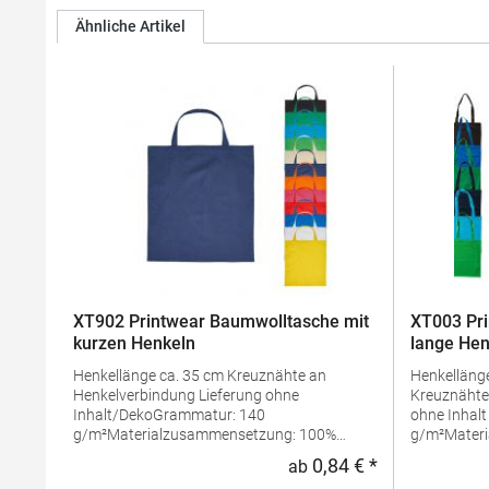
Ähnliche Artikel
XT902 Printwear Baumwolltasche mit
XT003 Pri
kurzen Henkeln
lange Hen
Henkellänge ca. 35 cm Kreuznähte an
Henkellänge ca. 70 
Henkelverbindung Lieferung ohne
Kreuznähte an
Inhalt/DekoGrammatur: 140
ohne Inhal
g/m²Materialzusammensetzung: 100%
g/m²Mater
BaumwolleAngaben zur
Baumwolle
0,84 € *
ab
Regulärer Preis
Produktsicherheit: Herst.-Nr.:
Produktsiche