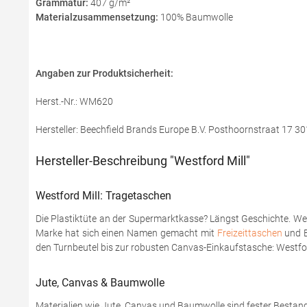
Grammatur:
407 g/m²
Materialzusammensetzung:
100% Baumwolle
Angaben zur Produktsicherheit:
Herst.-Nr.: WM620
Hersteller: Beechfield Brands Europe B.V. Posthoornstraat 17
Hersteller-Beschreibung "Westford Mill"
Westford Mill: Tragetaschen
Die Plastiktüte an der Supermarktkasse? Längst Geschichte. Wer h
Marke hat sich einen Namen gemacht mit
Freizeittaschen
und B
den Turnbeutel bis zur robusten Canvas-Einkaufstasche: Westford
Jute, Canvas & Baumwolle
Materialien wie Jute, Canvas und Baumwolle sind fester Bestandt