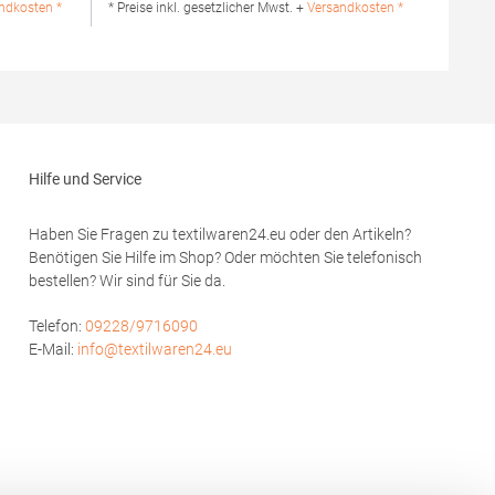
eln
waschbarMaterialzusammensetzung: 100%
ndkosten *
* Preise inkl. gesetzlicher Mwst. +
Versandkosten *
g: 100%
BaumwolleAngaben zur
Produktsicherheit: Herst.-Nr.:
6Hersteller:
XT1100Hersteller: printwear.eu GmbH & Co.
Borgward-
KG Rheinlanddamm 199 44139 Dortmund
Deutschland E-Mail: info@printwear.eu
Hilfe und Service
Haben Sie Fragen zu textilwaren24.eu oder den Artikeln?
Benötigen Sie Hilfe im Shop? Oder möchten Sie telefonisch
bestellen? Wir sind für Sie da.
Telefon:
09228/9716090
E-Mail:
info@textilwaren24.eu