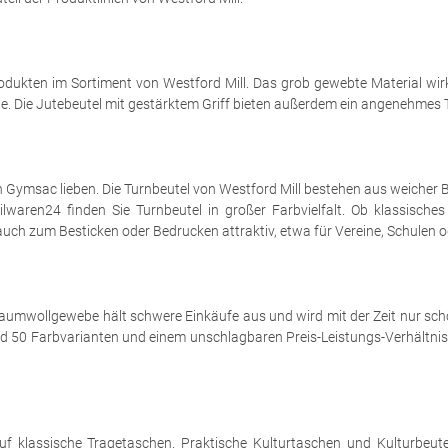
odukten im Sortiment von Westford Mill. Das grob gewebte Material wirk
. Die Jutebeutel mit gestärktem Griff bieten außerdem ein angenehmes T
 Gymsac lieben. Die Turnbeutel von Westford Mill bestehen aus weicher
lwaren24 finden Sie Turnbeutel in großer Farbvielfalt. Ob klassisches
uch zum Besticken oder Bedrucken attraktiv, etwa für Vereine, Schulen 
umwollgewebe hält schwere Einkäufe aus und wird mit der Zeit nur schö
 rund 50 Farbvarianten und einem unschlagbaren Preis-Leistungs-Verhältn
f klassische Tragetaschen. Praktische Kulturtaschen und Kulturbeutel 