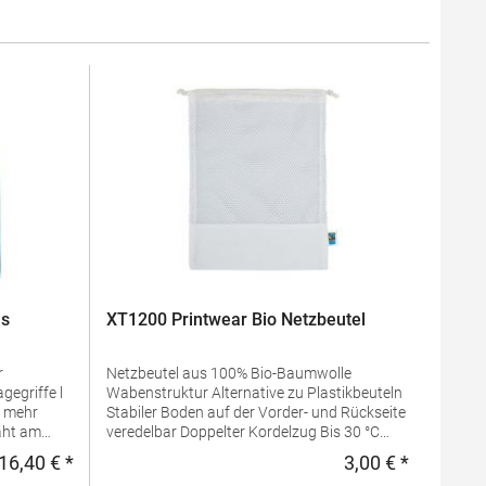
ns
XT1200 Printwear Bio Netzbeutel
r
Netzbeutel aus 100% Bio-Baumwolle
Wabenstruktur Alternative zu Plastikbeuteln
r mehr
Stabiler Boden auf der Vorder- und Rückseite
veredelbar Doppelter Kordelzug Bis 30 °C
waschbar Lieferung ohne Inhalt/Deko
16,40 € *
3,00 € *
Regulärer Preis:
Regulärer 
Pfegehinweis: 30 °C