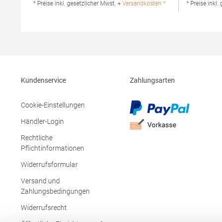
XT902Hersteller: printwear.eu GmbH & Co.
XT003Herste
* Preise inkl. gesetzlicher Mwst. +
Versandkosten *
* Preise inkl.
KG Rheinlanddamm 199 44139 Dortmund
KG Rheinl
Deutschland E-Mail: info@printwear.eu
Deutschland
Kundenservice
Zahlungsarten
Cookie-Einstellungen
Händler-Login
Rechtliche
Pflichtinformationen
Widerrufsformular
Versand und
Zahlungsbedingungen
Widerrufsrecht