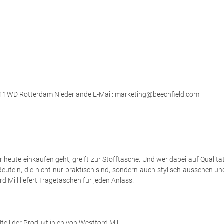
 3011WD Rotterdam Niederlande E-Mail: marketing@beechfield.com
eute einkaufen geht, greift zur Stofftasche. Und wer dabei auf Qualität a
euteln, die nicht nur praktisch sind, sondern auch stylisch aussehen u
 Mill liefert Tragetaschen für jeden Anlass.
eil der Produktlinien von Westford Mill.