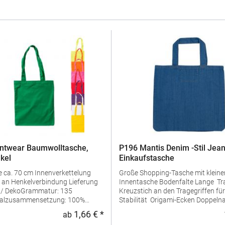
ntwear Baumwolltasche,
P196 Mantis Denim -Stil Jea
kel
Einkaufstasche
cm Innenverkettelung
Große Shopping-Tasche mit kleine
 Henkelverbindung Lieferung
Innentasche Bodenfalte Lange Tragegriffe l
t / DekoGrammatur: 135
Kreuzstich an den Tragegriffen fü
ialzusammensetzung: 100%
Stabilität Origami-Ecken Doppelnaht am
Angaben zur
oberen Rand Abreißbares Etikett Lieferung
1,66 € *
ab
:
Regulärer Preis:
rheit: Herst.-Nr.:
ohne Inhalt/Deko Bio-Baumwolle