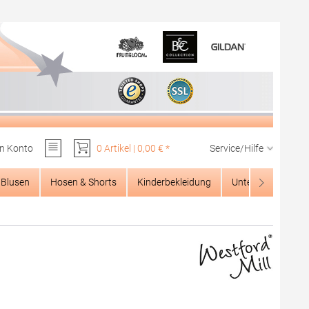
n Konto
0 Artikel | 0,00 € *
Service/Hilfe
Du hast 0 Produkte auf dem Merkzettel
Blusen
Hosen & Shorts
Kinderbekleidung
Unterwäsche