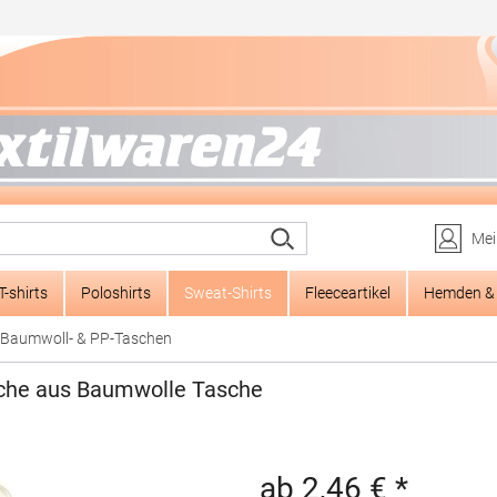
Mei
T-shirts
Poloshirts
Sweat-Shirts
Fleeceartikel
Hemden & 
Baumwoll- & PP-Taschen
sche aus Baumwolle Tasche
ab 2,46 € *