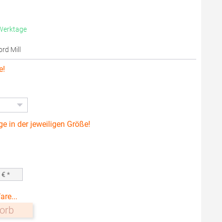
 Werktage
ord Mill
e!
ge in der jeweiligen Größe!
0
€ *
are...
orb