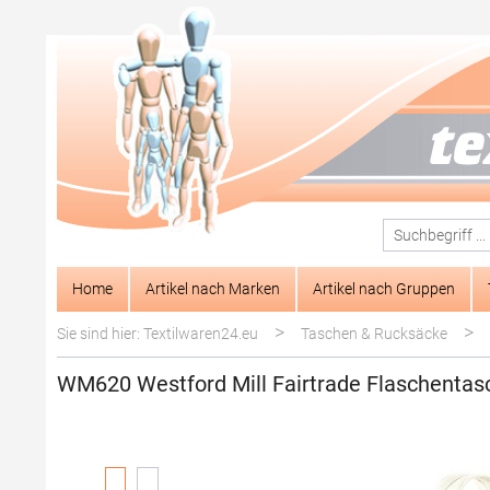
springen
Zur Hauptnavigation springen
Home
Artikel nach Marken
Artikel nach Gruppen
>
>
Sie sind hier: Textilwaren24.eu
Taschen & Rucksäcke
WM620 Westford Mill Fairtrade Flaschenta
Bildergalerie überspringen