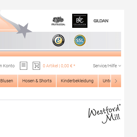
n Konto
0 Artikel | 0,00 € *
Service/Hilfe
Du hast 0 Produkte auf dem Merkzettel
Blusen
Hosen & Shorts
Kinderbekleidung
Unterwäsche