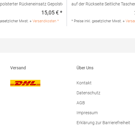
auf der Rückseite Seitliche Taschen Gepolsterter
urte Haltegriff Abreißetikett
Rückeneinsatz Rolltop-Verschluss Gepolsterte,
15,05 € *
:
Regulärer Preis:
2 LiterPfegehinweis: HandwäscheAngaben
verstellbare Schultergurte Abreißetikett Volumen:
18 LiterPfegehinweis: Handwäsc
 gesetzlicher Mwst. +
Versandkosten *
* Preise inkl. gesetzlicher Mwst. +
Versa
herheit: Herstellernummer:BG185SBeechfield
Produktsicherheit: Herstellernu
pe B.V., Posthoornstraat 17, 301 IWD
Brands Europe B.V., Posthoornstr
 The
Rotterdam, The
swww.beechfieldbrands.com,
Netherlandswww.beechfieldbrand
hfield.comMaterialzusammensetzung:
sales@beechfield.comMaterialz
ster
100% Polyester
Versand
Über Uns
Kontakt
Datenschutz
AGB
Impressum
Erklärung zur Barrierefreiheit