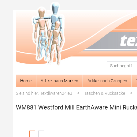
springen
Zur Hauptnavigation springen
Home
Artikel nach Marken
Artikel nach Gruppen
>
>
Sie sind hier: Textilwaren24.eu
Taschen & Rucksäcke
WM881 Westford Mill EarthAware Mini Ruck
Bildergalerie überspringen