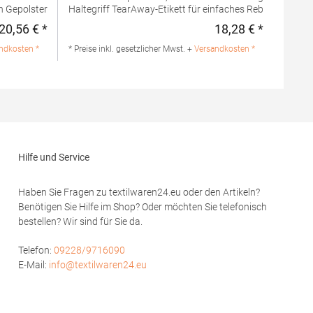
Haltegriff TearAway-Etikett für einfaches Rebranding
Lieferung ohne Dekoration/InhaltPfegehinweis: nicht
20,56 € *
18,28 € *
Regulärer Preis:
Regulärer 
waschbarAngaben zur
heAngaben zur
Produktsicherheit: Herstellernummer:BG195Beechfield
ndkosten *
* Preise inkl. gesetzlicher Mwst. +
Versandkosten *
mmer:BG186Beechfield
Brands Europe B.V., Posthoornstraat 17, 301 IWD
aat 17, 301 IWD
Rotterdam, The
Netherlandswww.beechfieldbrands.com,
s.com,
sales@beechfield.comMaterialzusammensetzung:
usammensetzung:
100% Polyester
Hilfe und Service
Haben Sie Fragen zu textilwaren24.eu oder den Artikeln?
Benötigen Sie Hilfe im Shop? Oder möchten Sie telefonisch
bestellen? Wir sind für Sie da.
Telefon:
09228/9716090
E-Mail:
info@textilwaren24.eu