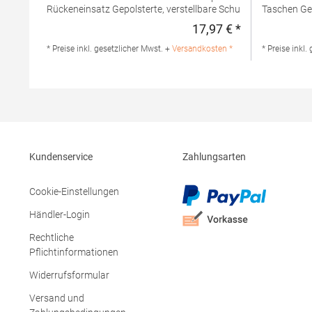
Rückeneinsatz Gepolsterte, verstellbare Schultergurte
Taschen Gepolsterter Rückeneinsatz Gepolsterte,
Haltegriff Abreißetikett Volumen: ca.
verstellbare Schulterg
17,97 € *
Regulärer Preis
20 LiterPfegehinweis: nicht waschbarAngaben zur
Volumen: 1
Produktsicherheit: Herstellernummer:BG185Beechfield
zur
* Preise inkl. gesetzlicher Mwst. +
Versandkosten *
* Preise inkl.
Brands Europe B.V., Posthoornstraat 17, 301 IWD
Produktsic
Rotterdam, The
Brands Euro
Netherlandswww.beechfieldbrands.com,
Rotterdam,
sales@beechfield.comMaterialzusammensetzung:
Netherland
100% Polyester
sales@beec
100% Polye
Kundenservice
Zahlungsarten
Cookie-Einstellungen
Händler-Login
Rechtliche
Pflichtinformationen
Widerrufsformular
Versand und