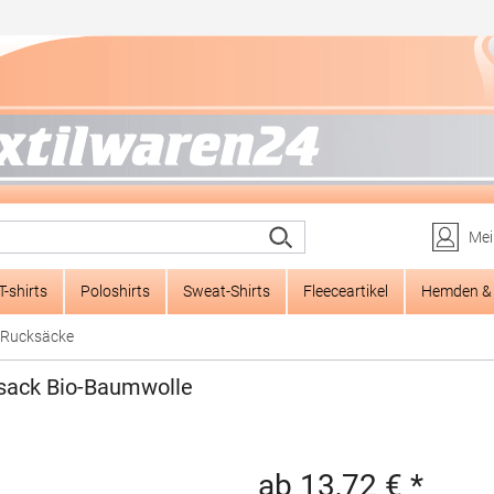
Mei
T-shirts
Poloshirts
Sweat-Shirts
Fleeceartikel
Hemden & 
Rucksäcke
sack Bio-Baumwolle
ab 13,72 € *