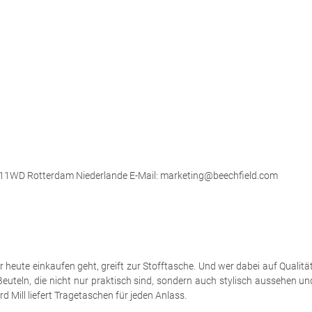
 3011WD Rotterdam Niederlande E-Mail: marketing@beechfield.com
eute einkaufen geht, greift zur Stofftasche. Und wer dabei auf Qualität a
euteln, die nicht nur praktisch sind, sondern auch stylisch aussehen u
 Mill liefert Tragetaschen für jeden Anlass.