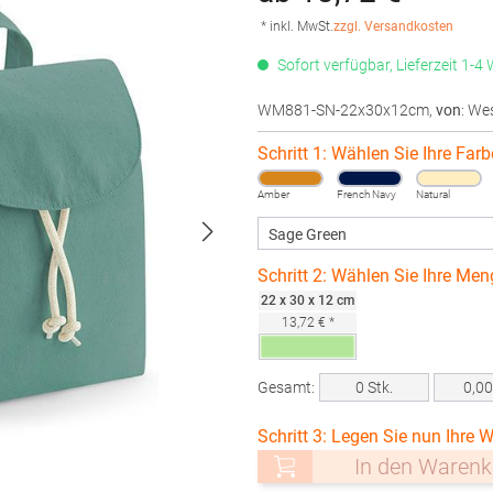
* inkl. MwSt.
zzgl. Versandkosten
Sofort verfügbar, Lieferzeit 1-4
WM881-SN-22x30x12cm
,
von
: We
Schritt 1: Wählen Sie Ihre Farb
Amber
French Navy
Natural
Schritt 2: Wählen Sie Ihre Men
22 x 30 x 12 cm
13,72 € *
Gesamt:
0
Stk.
0,0
Schritt 3: Legen Sie nun Ihre W
In den Warenk