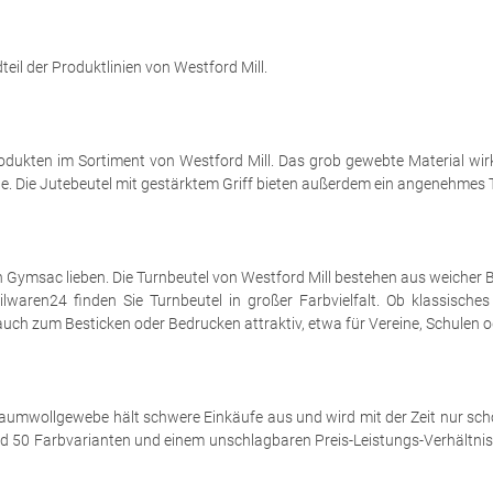
eil der Produktlinien von Westford Mill.
odukten im Sortiment von Westford Mill. Das grob gewebte Material wirk
. Die Jutebeutel mit gestärktem Griff bieten außerdem ein angenehmes T
 Gymsac lieben. Die Turnbeutel von Westford Mill bestehen aus weicher
lwaren24 finden Sie Turnbeutel in großer Farbvielfalt. Ob klassisches
uch zum Besticken oder Bedrucken attraktiv, etwa für Vereine, Schulen 
umwollgewebe hält schwere Einkäufe aus und wird mit der Zeit nur schö
 rund 50 Farbvarianten und einem unschlagbaren Preis-Leistungs-Verhältn