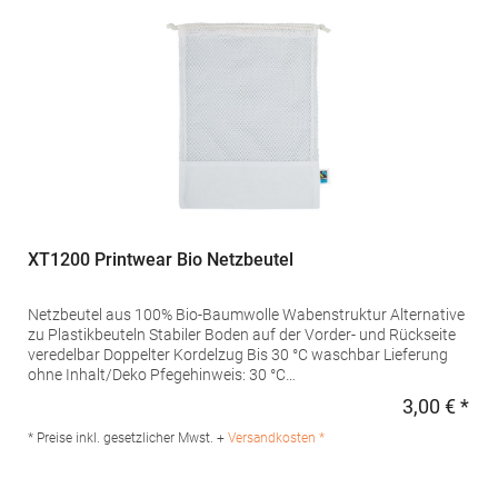
XT1200 Printwear Bio Netzbeutel
Netzbeutel aus 100% Bio-Baumwolle Wabenstruktur Alternative
zu Plastikbeuteln Stabiler Boden auf der Vorder- und Rückseite
veredelbar Doppelter Kordelzug Bis 30 °C waschbar Lieferung
ohne Inhalt/Deko Pfegehinweis: 30 °C
waschbarMaterialzusammensetzung: 100%
3,00 € *
Regu
BaumwolleAngaben zur Produktsicherheit: Herst.-Nr.:
XT1100Hersteller: printwear.eu GmbH & Co. KG Rheinlanddamm
* Preise inkl. gesetzlicher Mwst. +
Versandkosten *
199 44139 Dortmund Deutschland E-Mail: info@printwear.eu