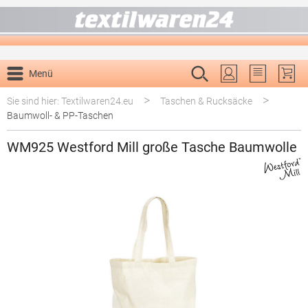
alt springen
Menü
Du hast 0 P
>
>
Sie sind hier: Textilwaren24.eu
Taschen & Rucksäcke
Baumwoll- & PP-Taschen
WM925 Westford Mill große Tasche Baumwolle
Bildergalerie überspringen