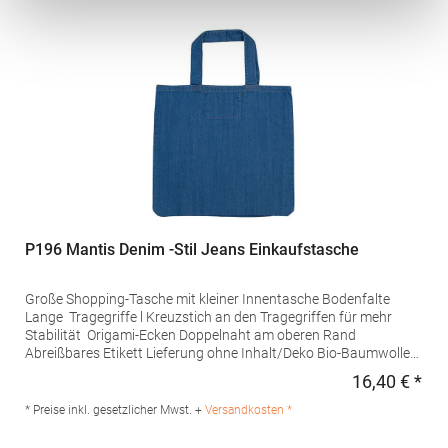
P196 Mantis Denim -Stil Jeans Einkaufstasche
Große Shopping-Tasche mit kleiner Innentasche Bodenfalte
Lange Tragegriffe l Kreuzstich an den Tragegriffen für mehr
Stabilität Origami-Ecken Doppelnaht am oberen Rand
Abreißbares Etikett Lieferung ohne Inhalt/Deko Bio-Baumwolle
Pfegehinweis: 40 °C waschbarBügeln
16,40 € *
Regu
erlaubtMaterialzusammensetzung: 100% BaumwolleAngaben
zur Produktsicherheit: Herst.-Nr.: M196Hersteller: Mantis World
* Preise inkl. gesetzlicher Mwst. +
Versandkosten *
Europe GmbH Carl-Borgward-Straße 20 56566 Neuwied
Deutschland E-Mail: info@mantisworld.com