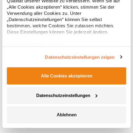
Qualität unserer Website zu verbessern. Wenn Sie auf
„Alle Cookies akzeptieren“ klicken, stimmen Sie der
Verwendung aller Cookies zu. Unter
„Datenschutzeinstellungen“ können Sie selbst
bestimmen, welche Cookies Sie zulassen möchten.
Diese Einstellungen können Sie jederzeit ändern.
Impressum
|
Datenschutz
Datenschutzeinstellungen zeigen
Alle Cookies akzeptieren
XT003 Printwear Baumwolltasche, lange Henkel
Henkellänge ca. 70 cm Innenverkettelung Kreuznähte an
Datenschutzeinstellungen
Henkelverbindung Lieferung ohne Inhalt / DekoGrammatur: 135
g/m²Materialzusammensetzung: 100% BaumwolleAngaben zur
Produktsicherheit: Herst.-Nr.: XT003Hersteller: printwear.eu
Ablehnen
GmbH & Co. KG Rheinlanddamm 199 44139 Dortmund
1,66 € *
ab
Regu
Deutschland E-Mail: info@printwear.eu
* Preise inkl. gesetzlicher Mwst. +
Versandkosten *