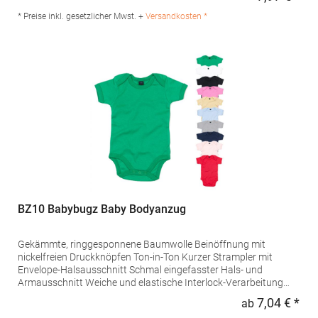
Regu
Produktsicherheit: Herst.-Nr.: LW055Hersteller: Henbury BV
Kingsfordweg 151 1043GR Amsterdam Niederlande E-Mail:
* Preise inkl. gesetzlicher Mwst. +
Versandkosten *
enquiries@larkwoodclothing.com
BZ10 Babybugz Baby Bodyanzug
Gekämmte, ringgesponnene Baumwolle Beinöffnung mit
nickelfreien Druckknöpfen Ton-in-Ton Kurzer Strampler mit
Envelope-Halsausschnitt Schmal eingefasster Hals- und
Armausschnitt Weiche und elastische Interlock-Verarbeitung
Pfegehinweis: 40 °C waschbarBügeln erlaubtGrammatur: 200
7,04 € *
ab
Regu
g/m²Materialzusammensetzung: 100% Baumwolle (Heather