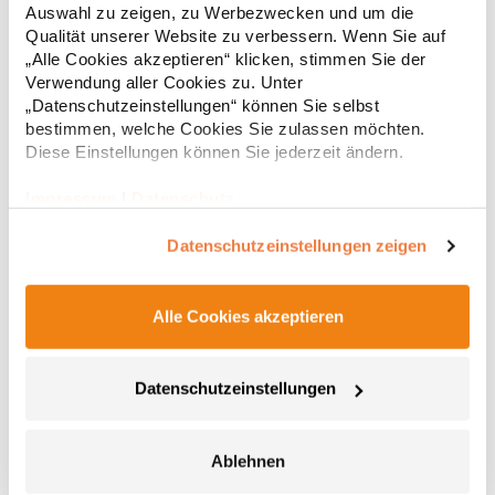
Auswahl zu zeigen, zu Werbezwecken und um die
g/m²Materialzusammensetzung: 100% BaumwolleAngaben zur
8,53 € *
Qualität unserer Website zu verbessern. Wenn Sie auf
Regu
Produktsicherheit: Herst.-Nr.: LW655Hersteller: Henbury BV
Kingsfordweg 151 1043GR Amsterdam Niederlande E-Mail:
„Alle Cookies akzeptieren“ klicken, stimmen Sie der
* Preise inkl. gesetzlicher Mwst. +
Versandkosten *
enquiries@larkwoodclothing.com
Verwendung aller Cookies zu. Unter
„Datenschutzeinstellungen“ können Sie selbst
bestimmen, welche Cookies Sie zulassen möchten.
Diese Einstellungen können Sie jederzeit ändern.
Impressum
|
Datenschutz
Datenschutzeinstellungen zeigen
Alle Cookies akzeptieren
X941 Link Kids Wear Langarm Baby Bodyanzug
Datenschutzeinstellungen
Weiche und elastische Interlock-Verarbeitung Unbedruckt
waschbar bis 60 °C Farbecht Grammatur: 210
g/m²Materialzusammensetzung: 100% BaumwolleAngaben zur
Ablehnen
Produktsicherheit: Herst.-Nr.: ROM200 Hersteller: Halink