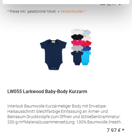
Groothandel B.V. Deventerstraat 4 7575EM Oldenzaal
8,47 € *
ab
Regu
Niederlande E-Mail: info@halink.nl
* Preise inkl. gesetzlicher Mwst. +
Versandkosten *
LW055 Larkwood Baby-Body Kurzarm
Interlock Baumwolle Kurzärmeliger Body mit Envelope-
Halsausschnitt Gleichfarbige Einfassung an Ärmel- und
Beinsaum Druckknöpfe zum Öffnen und SchließenGrammatur:
200 g/m²Materialzusammensetzung: 100% Baumwolle (Heather
Grey: 90% Baumwolle / 10% Viskose)Angaben zur
7,97 € *