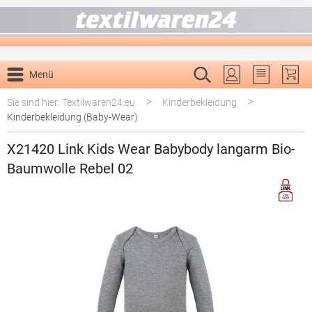
alt springen
Menü
Du hast 0 P
>
>
Sie sind hier: Textilwaren24.eu
Kinderbekleidung
Kinderbekleidung (Baby-Wear)
X21420 Link Kids Wear Babybody langarm Bio-
Baumwolle Rebel 02
Bildergalerie überspringen