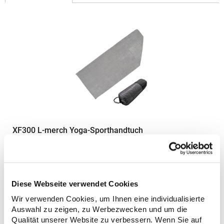
XF300 L-merch Yoga-Sporthandtuch
Microfaser/Frottee 300g/m² Unterseite mit Anti-Rutsch-Noppen
Inklusive Netzbeutel in schwarzGrammatur: 300
g/m²Materialzusammensetzung: 88% Polyester / 12%
PolyamidAngaben zur Produktsicherheit: Herst.-Nr.:
Diese Webseite verwendet Cookies
XF300Hersteller: printwear.eu GmbH & Co. KG Rheinlanddamm
19,11 € *
Wir verwenden Cookies, um Ihnen eine individualisierte
Regu
199 44139 Dortmund Deutschland E-Mail: info@printwear.eu
Auswahl zu zeigen, zu Werbezwecken und um die
* Preise inkl. gesetzlicher Mwst. +
Versandkosten *
Qualität unserer Website zu verbessern. Wenn Sie auf