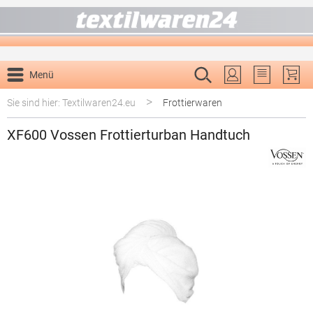
alt springen
Menü
Du hast 0 P
>
Sie sind hier: Textilwaren24.eu
Frottierwaren
XF600 Vossen Frottierturban Handtuch
Bildergalerie überspringen