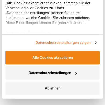
„Alle Cookies akzeptieren“ klicken, stimmen Sie der
Verwendung aller Cookies zu. Unter
„Datenschutzeinstellungen“ können Sie selbst
bestimmen, welche Cookies Sie zulassen möchten.
Diese Einstellungen können Sie jederzeit ändern.
Impressum
|
Datenschutz
Datenschutzeinstellungen zeigen
TC66 Towel City Geschlossene Slipper
Alle Cookies akzeptieren
Geschlossener Zehenbereich Waffle-Optik Waschbar bis 40 °C
Datenschutzeinstellungen
Slipper2015Grammatur: 220 g/m²Materialzusammensetzung:
100% PolyesterAngaben zur Produktsicherheit: Herst.-Nr.:
TC066Hersteller: Henbury BV Kingsfordweg 151 1043GR
Amsterdam Niederlande E-Mail: enquiries@towelcity.co.uk
5,45 € *
Ablehnen
Regu
* Preise inkl. gesetzlicher Mwst. +
Versandkosten *