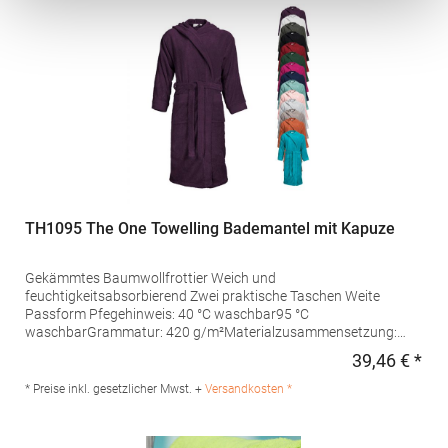
TH1095 The One Towelling Bademantel mit Kapuze
Gekämmtes Baumwollfrottier Weich und
feuchtigkeitsabsorbierend Zwei praktische Taschen Weite
Passform Pfegehinweis: 40 °C waschbar95 °C
waschbarGrammatur: 420 g/m²Materialzusammensetzung:
100% BaumwolleAngaben zur Produktsicherheit: Herst.-Nr.: T1-
39,46 € *
Regu
BH Hersteller: BQS Textiles BV Donker Duyvisweg 56 3316BM
Dordrecht Niederlande E-Mail: info@bqstextiles.com
* Preise inkl. gesetzlicher Mwst. +
Versandkosten *