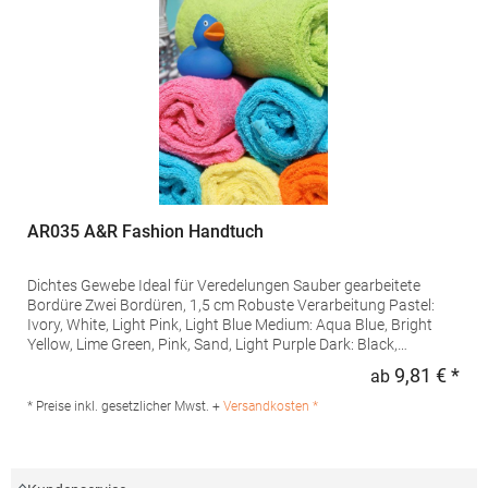
AR035 A&R Fashion Handtuch
Dichtes Gewebe Ideal für Veredelungen Sauber gearbeitete
Bordüre Zwei Bordüren, 1,5 cm Robuste Verarbeitung Pastel:
Ivory, White, Light Pink, Light Blue Medium: Aqua Blue, Bright
Yellow, Lime Green, Pink, Sand, Light Purple Dark: Black,
Chocolate Brown, French Navy, Aubergine, Graphite, Bright
9,81 € *
ab
Regu
Orange, Anthracite Grey, Fire Red, Dark Green, True Blue, Purple
Pastel und Medium Farben bis 60° C, Dark Farben bis 40° C
* Preise inkl. gesetzlicher Mwst. +
Versandkosten *
waschbar Ö...Grammatur: 500 g/m²Materialzusammensetzung:
100% BaumwolleAngaben zur Produktsicherheit: Herst.-Nr.:
003.50Hersteller: A&R Textil Group Braillestraat 14 2652XV
Berkel und Rodenrijs Niederlande E-Mail: info@artg.nl