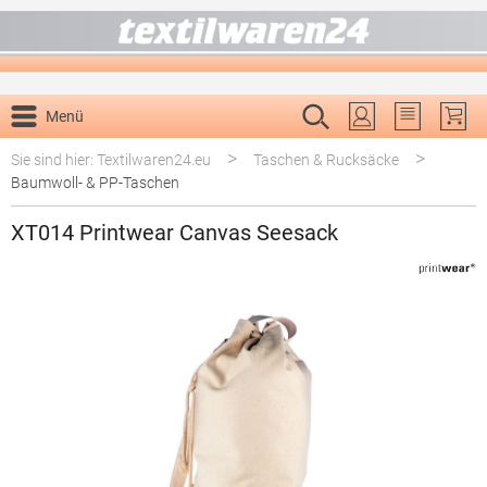
alt springen
Menü
Du hast 0 P
>
>
Sie sind hier: Textilwaren24.eu
Taschen & Rucksäcke
Baumwoll- & PP-Taschen
XT014 Printwear Canvas Seesack
Bildergalerie überspringen