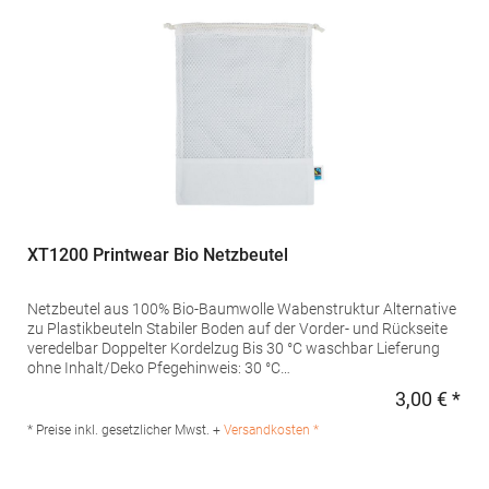
XT1200 Printwear Bio Netzbeutel
Netzbeutel aus 100% Bio-Baumwolle Wabenstruktur Alternative
zu Plastikbeuteln Stabiler Boden auf der Vorder- und Rückseite
veredelbar Doppelter Kordelzug Bis 30 °C waschbar Lieferung
ohne Inhalt/Deko Pfegehinweis: 30 °C
waschbarMaterialzusammensetzung: 100%
3,00 € *
Regu
BaumwolleAngaben zur Produktsicherheit: Herst.-Nr.:
XT1100Hersteller: printwear.eu GmbH & Co. KG Rheinlanddamm
* Preise inkl. gesetzlicher Mwst. +
Versandkosten *
199 44139 Dortmund Deutschland E-Mail: info@printwear.eu