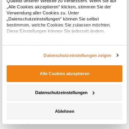
Qualität unserer Website zu verbessern. Wenn Sie auf
„Alle Cookies akzeptieren“ klicken, stimmen Sie der
Verwendung aller Cookies zu. Unter
„Datenschutzeinstellungen“ können Sie selbst
bestimmen, welche Cookies Sie zulassen möchten.
Diese Einstellungen können Sie jederzeit ändern.
Impressum
|
Datenschutz
Datenschutzeinstellungen zeigen
Alle Cookies akzeptieren
XT003 Printwear Baumwolltasche, lange Henkel
Henkellänge ca. 70 cm Innenverkettelung Kreuznähte an
Datenschutzeinstellungen
Henkelverbindung Lieferung ohne Inhalt / DekoGrammatur: 135
g/m²Materialzusammensetzung: 100% BaumwolleAngaben zur
Produktsicherheit: Herst.-Nr.: XT003Hersteller: printwear.eu
Ablehnen
GmbH & Co. KG Rheinlanddamm 199 44139 Dortmund
1,66 € *
ab
Regu
Deutschland E-Mail: info@printwear.eu
* Preise inkl. gesetzlicher Mwst. +
Versandkosten *