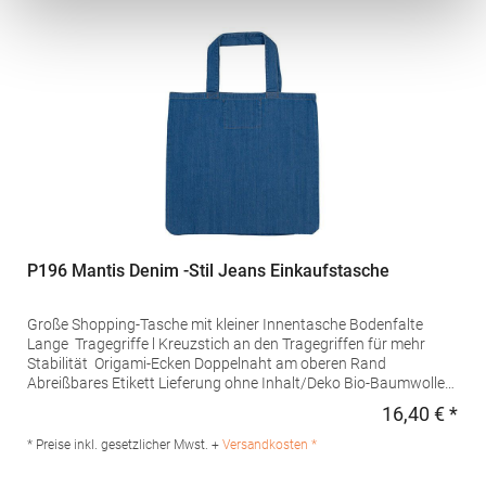
P196 Mantis Denim -Stil Jeans Einkaufstasche
Große Shopping-Tasche mit kleiner Innentasche Bodenfalte
Lange Tragegriffe l Kreuzstich an den Tragegriffen für mehr
Stabilität Origami-Ecken Doppelnaht am oberen Rand
Abreißbares Etikett Lieferung ohne Inhalt/Deko Bio-Baumwolle
Pfegehinweis: 40 °C waschbarBügeln
16,40 € *
Regu
erlaubtMaterialzusammensetzung: 100% BaumwolleAngaben
zur Produktsicherheit: Herst.-Nr.: M196Hersteller: Mantis World
* Preise inkl. gesetzlicher Mwst. +
Versandkosten *
Europe GmbH Carl-Borgward-Straße 20 56566 Neuwied
Deutschland E-Mail: info@mantisworld.com