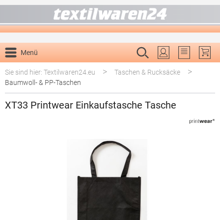
alt springen
Menü
Du hast 0 P
>
>
Sie sind hier: Textilwaren24.eu
Taschen & Rucksäcke
Baumwoll- & PP-Taschen
XT33 Printwear Einkaufstasche Tasche
Bildergalerie überspringen