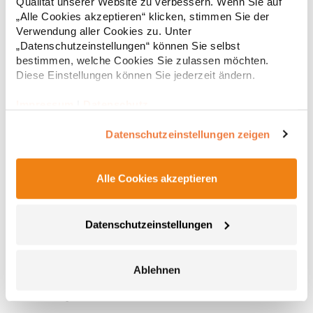
Qualität unserer Website zu verbessern. Wenn Sie auf
„Alle Cookies akzeptieren“ klicken, stimmen Sie der
Verwendung aller Cookies zu. Unter
„Datenschutzeinstellungen“ können Sie selbst
bestimmen, welche Cookies Sie zulassen möchten.
Diese Einstellungen können Sie jederzeit ändern.
Impressum
|
Datenschutz
Datenschutzeinstellungen zeigen
Alle Cookies akzeptieren
XT003 Printwear Baumwolltasche, lange Henkel
Henkellänge ca. 70 cm Innenverkettelung Kreuznähte an
Datenschutzeinstellungen
Henkelverbindung Lieferung ohne Inhalt / DekoGrammatur: 135
g/m²Materialzusammensetzung: 100% BaumwolleAngaben zur
Produktsicherheit: Herst.-Nr.: XT003Hersteller: printwear.eu
Ablehnen
GmbH & Co. KG Rheinlanddamm 199 44139 Dortmund
1,66 € *
ab
Regu
Deutschland E-Mail: info@printwear.eu
* Preise inkl. gesetzlicher Mwst. +
Versandkosten *