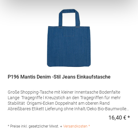
P196 Mantis Denim -Stil Jeans Einkaufstasche
Große Shopping-Tasche mit kleiner Innentasche Bodenfalte
Lange Tragegriffe l Kreuzstich an den Tragegriffen für mehr
Stabilität Origami-Ecken Doppelnaht am oberen Rand
Abreißbares Etikett Lieferung ohne Inhalt/Deko Bio-Baumwolle
Pfegehinweis: 40 °C waschbarBügeln
16,40 € *
Regu
erlaubtMaterialzusammensetzung: 100% BaumwolleAngaben
zur Produktsicherheit: Herst.-Nr.: M196Hersteller: Mantis World
* Preise inkl. gesetzlicher Mwst. +
Versandkosten *
Europe GmbH Carl-Borgward-Straße 20 56566 Neuwied
Deutschland E-Mail: info@mantisworld.com