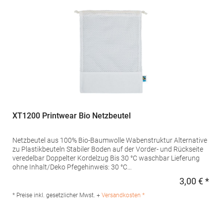
XT1200 Printwear Bio Netzbeutel
Netzbeutel aus 100% Bio-Baumwolle Wabenstruktur Alternative
zu Plastikbeuteln Stabiler Boden auf der Vorder- und Rückseite
veredelbar Doppelter Kordelzug Bis 30 °C waschbar Lieferung
ohne Inhalt/Deko Pfegehinweis: 30 °C
waschbarMaterialzusammensetzung: 100%
3,00 € *
Regu
BaumwolleAngaben zur Produktsicherheit: Herst.-Nr.:
XT1100Hersteller: printwear.eu GmbH & Co. KG Rheinlanddamm
* Preise inkl. gesetzlicher Mwst. +
Versandkosten *
199 44139 Dortmund Deutschland E-Mail: info@printwear.eu