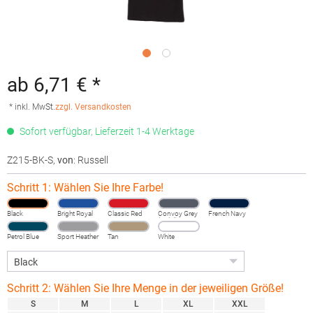
ab 6,71 € *
* inkl. MwSt.
zzgl. Versandkosten
Sofort verfügbar, Lieferzeit 1-4 Werktage
Z215-BK-S
,
von
: Russell
Schritt 1: Wählen Sie Ihre Farbe!
Black
Bright Royal
Classic Red
Convoy Grey
French Navy
(Solid)
Petrol Blue
Sport Heather
Tan
White
Schritt 2: Wählen Sie Ihre Menge in der jeweiligen Größe!
S
M
L
XL
XXL