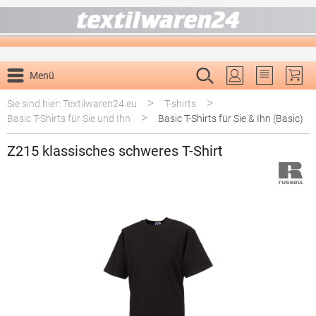
alt springen
Menü
Du hast 0 P
>
>
Sie sind hier: Textilwaren24.eu
T-shirts
>
Basic T-Shirts für Sie und Ihn
Basic T-Shirts für Sie & Ihn (Basic)
Z215 klassisches schweres T-Shirt
Bildergalerie überspringen