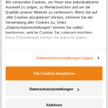
Wir verwenden Cookies, um Ihnen eine individualisierte
Pfegehinweis: 40 °C waschbarBügeln erlaubtGrammatur: 160
Auswahl zu zeigen, zu Werbezwecken und um die
g/m² (White: 170 g/m²)Materialzusammensetzung: 100%
Qualität unserer Website zu verbessern. Wenn Sie auf
Baumwolle (Heather Grey: 85% Baumwolle / 15%
6,83 € *
ab
Regu
Viskose)Angaben zur Produktsicherheit: Herst.-Nr.:
„Alle Cookies akzeptieren“ klicken, stimmen Sie der
CA6690Hersteller: GORFACTORY S.A Ctra. Santomera / Abanilla
Verwendung aller Cookies zu. Unter
* Preise inkl. gesetzlicher Mwst. +
Versandkosten *
Km 8.8 30620 Fortuna (Murcia) Spanien E-Mail:
„Datenschutzeinstellungen“ können Sie selbst
info@gorfactory.es
bestimmen, welche Cookies Sie zulassen möchten.
Diese Einstellungen können Sie jederzeit ändern.
Impressum
|
Datenschutz
Datenschutzeinstellungen zeigen
Alle Cookies akzeptieren
NX6010 Next Level Apparel Herren Tri-Blend T-Shirt
Datenschutzeinstellungen
Triblend-Jersey 50% Polyester / 25% gekämmte, ringgesponnene
Baumwolle / 25% Viskose Rundhalsausschnitt Eingesetzter
Ablehnen