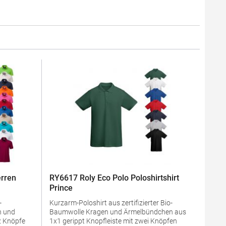
rren
RY6617 Roly Eco Polo Poloshirtshirt
Prince
-
Kurzarm-Poloshirt aus zertifizierter Bio-
Baumwolle Kragen und Ärmelbündchen aus
1x1 gerippt Knopfleiste mit zwei Knöpfen