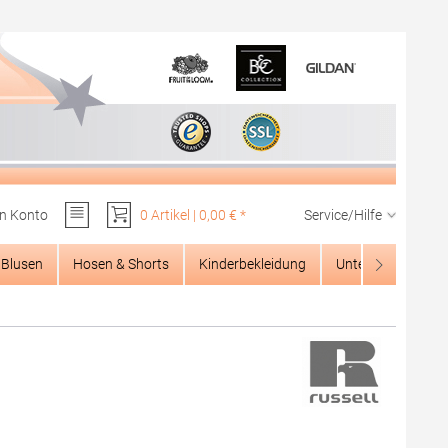
n Konto
0 Artikel | 0,00 € *
Service/Hilfe
Du hast 0 Produkte auf dem Merkzettel
Blusen
Hosen & Shorts
Kinderbekleidung
Unterwäsche