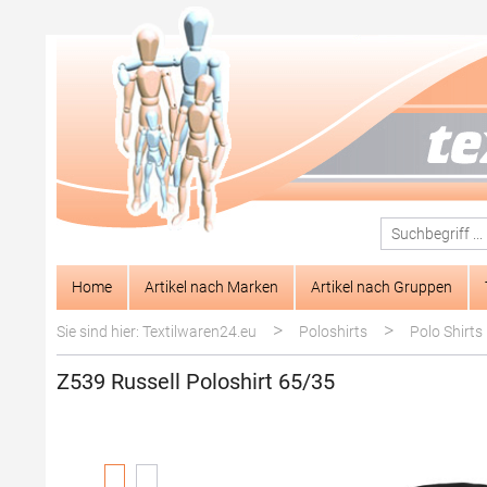
springen
Zur Hauptnavigation springen
Home
Artikel nach Marken
Artikel nach Gruppen
>
>
Sie sind hier: Textilwaren24.eu
Poloshirts
Polo Shirts
Z539 Russell Poloshirt 65/35
Bildergalerie überspringen