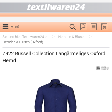
alt springen
Menü
Du hast 0 P
>
>
Sie sind hier: Textilwaren24.eu
Hemden & Blusen
Hemden & Blusen (Oxford)
Z922 Russell Collection Langärmeliges Oxford
Hemd
Bildergalerie überspringen