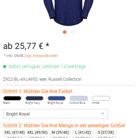
ab 25,77 € *
* inkl. MwSt.
zzgl. Versandkosten
Sofort verfügbar, Lieferzeit 1-4 Werktage
Z922-BL-4XL4950
,
von
: Russell Collection
Schritt 1: Wählen Sie Ihre Farbe!
Black
Bright Navy
Bright Royal
Oxford Blue
White
Schritt 2: Wählen Sie Ihre Menge in der jeweiligen Größe!
3XL (47/48)
4XL (49/50)
M (39/40)
L (41/42)
S (37/38)