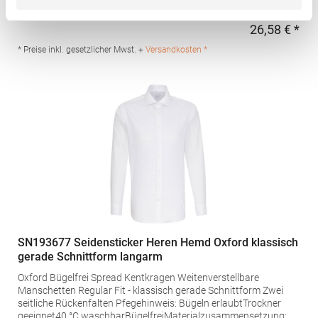
Gewebtes EtikettGrammatur: 135 g/m² (White: 130 g/m²)
Materialzusammensetzung: 70% Baumwolle / 30%
26,58 € *
Regu
PolyesterArtikelname: Men's Oxford-Shirt Boston Long
SleeveAngaben zur Produktsicherheit: Herst.-Nr.:
* Preise inkl. gesetzlicher Mwst. +
Versandkosten *
16000Hersteller: SOLO INVEST 92 Rue Réaumur 75002 Paris
Frankreich E-Mail: sols@soloinvest.com
SN193677 Seidensticker Heren Hemd Oxford klassisch
gerade Schnittform langarm
Oxford Bügelfrei Spread Kentkragen Weitenverstellbare
Manschetten Regular Fit - klassisch gerade Schnittform Zwei
seitliche Rückenfalten Pfegehinweis: Bügeln erlaubtTrockner
geeignet40 °C waschbarBügelfreiMaterialzusammensetzung: