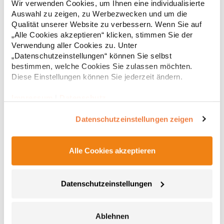
Wir verwenden Cookies, um Ihnen eine individualisierte
Rücken für figurbetonten Sitz Pfegehinweis: Trockner
Auswahl zu zeigen, zu Werbezwecken und um die
geeignet40 °C waschbarBügelfreiMaterialzusammensetzung:
100% BaumwolleAngaben zur Produktsicherheit: Herst.-Nr.:
Qualität unserer Website zu verbessern. Wenn Sie auf
61,71 € *
Regu
293677Hersteller: Seidensticker GmbH & Co. KG Am Stadtholz
„Alle Cookies akzeptieren“ klicken, stimmen Sie der
39 33609 Bielefeld Deutschland E-Mail: info@seidensticker.de
* Preise inkl. gesetzlicher Mwst. +
Versandkosten *
Verwendung aller Cookies zu. Unter
„Datenschutzeinstellungen“ können Sie selbst
bestimmen, welche Cookies Sie zulassen möchten.
Diese Einstellungen können Sie jederzeit ändern.
Impressum
|
Datenschutz
Datenschutzeinstellungen zeigen
Alle Cookies akzeptieren
L613 SOL´S Herren Oxford-Langarmhemd Boston
Datenschutzeinstellungen
Pflegeleicht und fast bügelfrei Brusttasche links Abgerundete,
individuell anpassbare Manschetten mit zwei Knöpfen und mit
Ablehnen
einem Knopf am Ärmelschlitz Zwei Abnäher an den Seiten