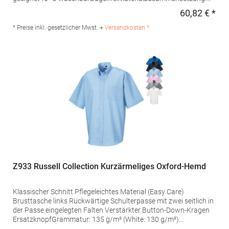
100% BaumwolleAngaben zur Produktsicherheit: Herst.-Nr.:
60,82 € *
Regu
193677Hersteller: Seidensticker GmbH & Co. KG Am Stadtholz
39 33609 Bielefeld Deutschland E-Mail: info@seidensticker.de
* Preise inkl. gesetzlicher Mwst. +
Versandkosten *
Z933 Russell Collection Kurzärmeliges Oxford-Hemd
Klassischer Schnitt Pflegeleichtes Material (Easy Care)
Brusttasche links Rückwärtige Schulterpasse mit zwei seitlich in
der Passe eingelegten Falten Verstärkter Button-Down-Kragen
ErsatzknopfGrammatur: 135 g/m² (White: 130 g/m²)
Materialzusammensetzung: 70% Baumwolle / 30%