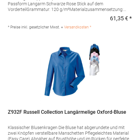
Passform Langarm Schwarze Rose Stick auf dem
VorderteilGrammatur: 120 g/m²Materialzusammensetzung:
100% BaumwolleAngaben zur Produktsicherheit: Herst.-Nr.:
61,35 € *
Regu
080613Hersteller: Seidensticker GmbH & Co. KG Am Stadtholz
39 33609 Bielefeld Deutschland E-Mail: info@seidensticker.de
* Preise inkl. gesetzlicher Mwst. +
Versandkosten *
Z932F Russell Collection Langärmelige Oxford-Bluse
Klassischer Blusenkragen Die Bluse hat abgerundete und mit
zwei Knöpfen verstellbare Manschetten Pflegeleichtes Material
(Easy Care) Abnäher auf Brusthöhe und im Rücken für perfekte