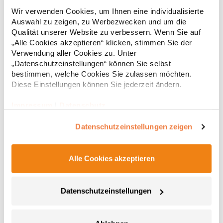
Pflegeleichtes Easy-Care-Material Abgerundeter Saum Zwei
Wir verwenden Cookies, um Ihnen eine individualisierte
Knöpfe an Ärmel Gleichfarbige Knöpfe Grammatur: 105 g/m²
Auswahl zu zeigen, zu Werbezwecken und um die
(White: 115 g/m²) Materialzusammensetzung: 65% Polyester /
35% BaumwolleAngaben zur Produktsicherheit: Herst.-Nr.:
Qualität unserer Website zu verbessern. Wenn Sie auf
PR300Hersteller: Premier Clothing Ltd President Kennedylaan
„Alle Cookies akzeptieren“ klicken, stimmen Sie der
17,69 € *
ab
Regu
19 Office 3.39 2517JK Gravenhage Niederlande E-Mail:
Verwendung aller Cookies zu. Unter
info@premierworkwear.com
* Preise inkl. gesetzlicher Mwst. +
Versandkosten *
„Datenschutzeinstellungen“ können Sie selbst
bestimmen, welche Cookies Sie zulassen möchten.
Diese Einstellungen können Sie jederzeit ändern.
Impressum
|
Datenschutz
Datenschutzeinstellungen zeigen
Alle Cookies akzeptieren
Datenschutzeinstellungen
K242 Kustom Kit Damen Blues Langarm Poplin Shirt
Long Sleeve
Versiegelter Stehkragen (ohne Versteifung) Knopfleiste mit