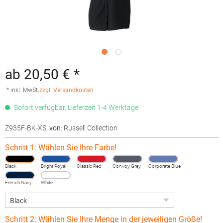
ab 20,50 € *
* inkl. MwSt.
zzgl. Versandkosten
Sofort verfügbar, Lieferzeit 1-4 Werktage
Z935F-BK-XS
,
von
: Russell Collection
Schritt 1: Wählen Sie Ihre Farbe!
Black
Bright Royal
Classic Red
Convoy Grey
Corporate Blue
French Navy
White
Schritt 2: Wählen Sie Ihre Menge in der jeweiligen Größe!