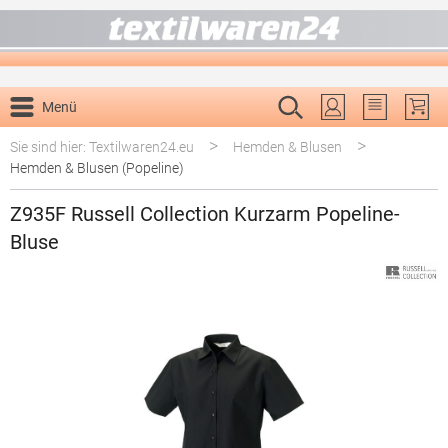
alt springen
Menü
Du hast 0 P
>
>
Sie sind hier: Textilwaren24.eu
Hemden & Blusen
Hemden & Blusen (Popeline)
Z935F Russell Collection Kurzarm Popeline-
Bluse
Bildergalerie überspringen