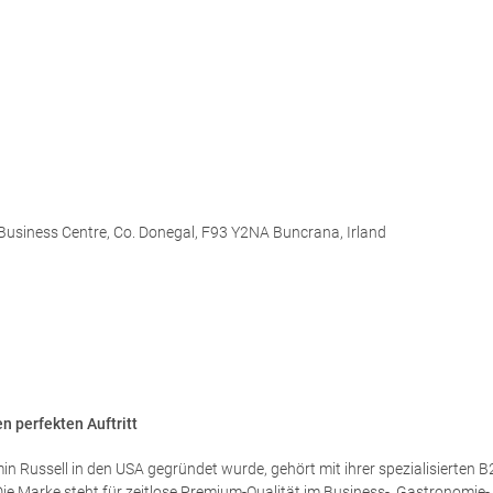
n Business Centre, Co.
Donegal, F93 Y2NA Buncrana, Irland
n perfekten Auftritt
in Russell in den USA gegründet wurde, gehört mit ihrer spezialisierten 
ie Marke steht für zeitlose Premium-Qualität im Business-, Gastronomie-