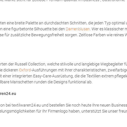
en eine breite Palette an durchdachten Schnitten, die jeden Typ optimal un
eine figurbetonte Silhouette bei den
Damenblusen
. Wer es klassischer m
e für zusätzliche Bewegungsfreiheit sorgen. Zeitlose Farben wie reines 
 der Russell Collection, welche stilvolle und langlebige Wegbegleiter fü
ie dickeren
Oxford
-Ausführungen mit ihrer charakteristischen, zweifarbig
iner integrierten Easy-Care-Ausrüstung, die die Textilien extrem pflegel
llbare Manschetten runden die Designs funktional ab.
waren24.eu
on bei textilwaren24.eu und bestellen Sie noch heute Ihre neuen Business
ngsmöglichkeiten für Ihr Firmenlogo haben, unterstützt Sie unser freund