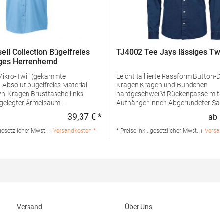
ell Collection Bügelfreies
TJ4002 Tee Jays lässiges Tw
iges Herrenhemd
ikro-Twill (gekämmte
Leicht taillierte Passform Button-Down-
ial
Kragen Kragen und Bündchen
Brusttasche links
nahtgeschweißt Rückenpasse mit Kellerfalte
gelegter Ärmelsaum
Aufhänger innen Abgerundeter Saum
m Rückwärtige
Pfegehinweis: Chemische Reinigu
39,37 € *
ab
:
Regulärer Preis:
e mit zwei seitlich in die Passe
möglichBügeln erlaubt40 °C
nopf Klassischer
waschbarGrammatur: 166
 gesetzlicher Mwst. +
Versandkosten *
* Preise inkl. gesetzlicher Mwst. +
Versa
mmatur: 120
g/m²Materialzusammensetzung:
ialzusammensetzung: 100%
BaumwolleAngaben zur
Angaben zur
Produktsicherheit: Herst.-Nr.: 4002
erheit: Herst.-Nr.: R-957M-0
Tee Jays A/S Lansen 16 9230 Sve
Fruit of the Loom International
Dänemark E-Mail: info@teejays.dk
, Lisfannon Business Centre, Co.
Y2NA Buncrana, Irland E-Mail:
s@fotlinc.com
Versand
Über Uns