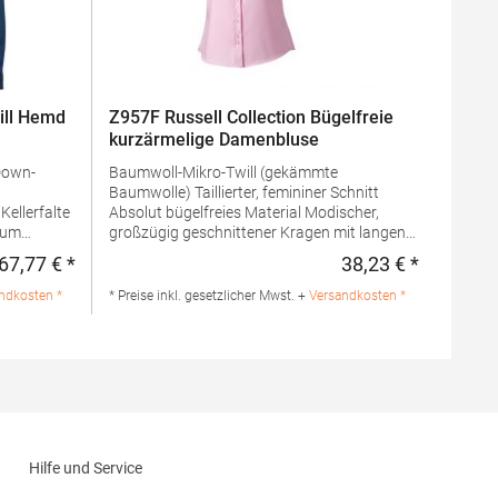
ill Hemd
Z957F Russell Collection Bügelfreie
kurzärmelige Damenbluse
Baumwoll-Mikro-Twill (gekämmte
Baumwolle) Taillierter, femininer Schnitt
Absolut bügelfreies Material Modischer,
großzügig geschnittener Kragen mit langen
ng
Spitzen Modischer Doppelknopf-Verschluss
67,77 € *
38,23 € *
Regulärer Preis:
Regulärer 
Doppelt umgelegter Ärmelsaum
Abgerundeter Saum
ndkosten *
* Preise inkl. gesetzlicher Mwst. +
Versandkosten *
 100%
Ersatzknopf.Grammatur: 120
g/m²Materialzusammensetzung: 100%
Hersteller:
BaumwolleAngaben zur
nstrup J
Produktsicherheit: Herst.-Nr.: R-957F-0
Hersteller: Fruit of the Loom International
Ltd., Unit 6, Lisfannon Business Centre, Co.
Donegal, F93 Y2NA Buncrana, Irland E-Mail:
fruitbrands@fotlinc.com
Hilfe und Service