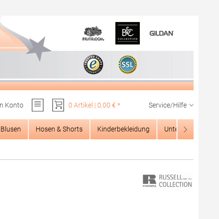
n Konto
0 Artikel | 0,00 € *
Service/Hilfe
Du hast 0 Produkte auf dem Merkzettel
Blusen
Hosen & Shorts
Kinderbekleidung
Unterwäsche