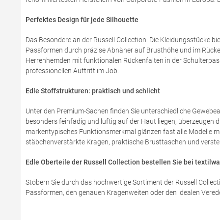
Perfektes Design für jede Silhouette
Das Besondere an der Russell Collection: Die Kleidungsstücke biet
Passformen durch präzise Abnäher auf Brusthöhe und im Rücken 
Herrenhemden mit funktionalen Rückenfalten in der Schulterpass
professionellen Auftritt im Job.
Edle Stoffstrukturen: praktisch und schlicht
Unter den Premium-Sachen finden Sie unterschiedliche Gewebearten
besonders feinfädig und luftig auf der Haut liegen, überzeugen d
markentypisches Funktionsmerkmal glänzen fast alle Modelle mit e
stäbchenverstärkte Kragen, praktische Brusttaschen und verste
Edle Oberteile der Russell Collection bestellen Sie bei textil
Stöbern Sie durch das hochwertige Sortiment der Russell Collecti
Passformen, den genauen Kragenweiten oder den idealen Veredelu