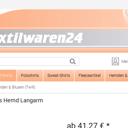
Mei
T-shirts
Poloshirts
Sweat-Shirts
Fleeceartikel
Hemden & 
den & Blusen (Twill)
rtes Hemd Langarm
ab 41,27 € *