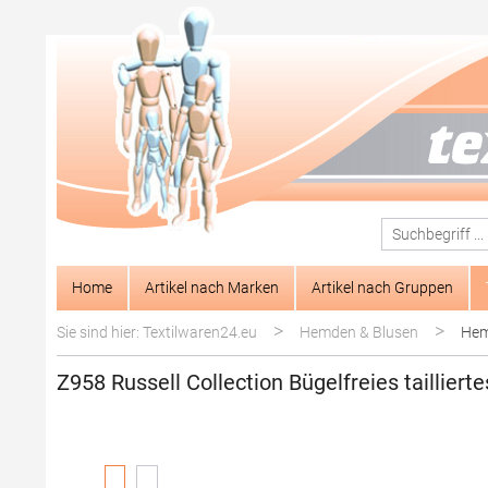
springen
Zur Hauptnavigation springen
Home
Artikel nach Marken
Artikel nach Gruppen
>
>
Sie sind hier: Textilwaren24.eu
Hemden & Blusen
Hem
Z958 Russell Collection Bügelfreies taillie
Bildergalerie überspringen