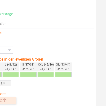
 Werktage
ction
e!
ge in der jeweiligen Größe!
L (41/42)
S (37/38)
XXL (45/46)
XL (43/44)
41,27 € *
41,27 € *
41,27 € *
41,27 € *
0
€ *
are...
orb