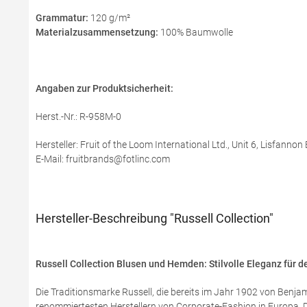
Grammatur:
120 g/m²
Materialzusammensetzung:
100% Baumwolle
Angaben zur Produktsicherheit:
Herst.-Nr.: R-958M-0
Hersteller: Fruit of the Loom International Ltd., Unit 6, Lisfanno
E-Mail: fruitbrands@fotlinc.com
Hersteller-Beschreibung "Russell Collection"
Russell Collection Blusen und Hemden: Stilvolle Eleganz für de
Die Traditionsmarke Russell, die bereits im Jahr 1902 von Benjam
renommiertesten Herstellern von Corporate-Fashion in Europa. D