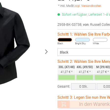
* inkl. MwSt.
zzgl. Versandkosten
Sofort verfügbar, Lieferzeit 1-4
Z958-BK-S3738
,
von
: Russell Colle
Schritt 1: Wählen Sie Ihre Farb
Black
Bright Sky
White
Schritt 2: Wählen Sie Ihre Men
3XL (47/48)
4XL (49/50)
M (39/40)
41,27 € *
41,27 € *
41,27 € *
Gesamt:
0
Stk.
0,0
Schritt 3: Legen Sie nun Ihre W
In den Warenk