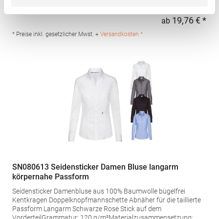
und Seitennähte Spitz zulaufende, mit zwei Knöpfen verstellbare
Manschette Unterbrustabnäher Rückenabnäher vom Saum zur
19,76 € *
ab
Regu
Unterarmspitze Ersatzknopf in Pflegeetikett eingenäht
Gewebtes Kustom Kit®-Halsetikett Pfegehinweis: 40 °C
* Preise inkl. gesetzlicher Mwst. +
Versandkosten *
waschbarBügeln erlaubtGrammatur: 105
g/m²Materialzusammensetzung: 65% Polyester / 35%
BaumwolleAngaben zur Produktsicherheit: Herst.-Nr.:
KK242Hersteller: Authorised Rep Compliance Ltd. Ground Floor
71 Lower Baggot Street Dublin D02 P593 Irland Kontakt:
www.arccompliance.com
SN080613 Seidensticker Damen Bluse langarm
körpernahe Passform
Seidensticker Damenbluse aus 100% Baumwolle bügelfrei
Kentkragen Doppelknopfmannschette Abnäher für die taillierte
Passform Langarm Schwarze Rose Stick auf dem
VorderteilGrammatur: 120 g/m²Materialzusammensetzung: