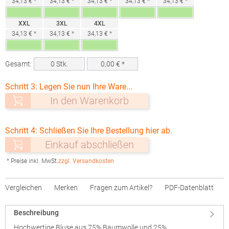
34,13 € *
34,13 € *
34,13 € *
34,13 € *
34,13 € *
XXL
3XL
4XL
34,13 € *
34,13 € *
34,13 € *
Gesamt:
0
Stk.
0,00
€ *
Schritt 3: Legen Sie nun Ihre Ware...
In den Warenkorb
Schritt 4: Schließen Sie Ihre Bestellung hier ab.
Einkauf abschließen
* Preise inkl. MwSt.
zzgl. Versandkosten
Vergleichen
Merken
Fragen zum Artikel?
PDF-Datenblatt
Beschreibung
Hochwertige Bluse aus 75% Baumwolle und 25%