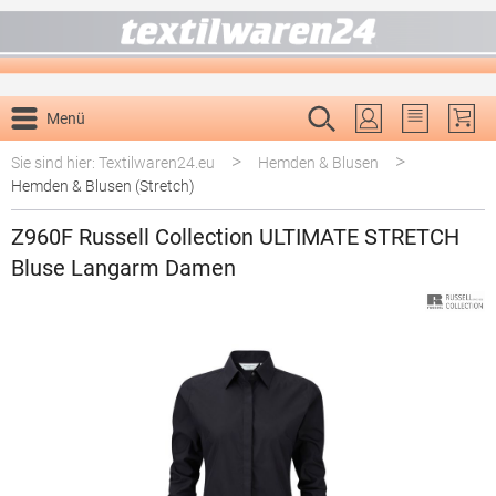
alt springen
Menü
Du hast 0 P
>
>
Sie sind hier: Textilwaren24.eu
Hemden & Blusen
Hemden & Blusen (Stretch)
Z960F Russell Collection ULTIMATE STRETCH
Bluse Langarm Damen
Bildergalerie überspringen