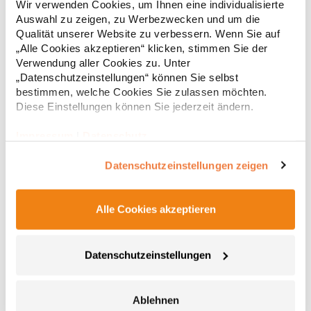
Wir verwenden Cookies, um Ihnen eine individualisierte
(White: 115 g/m²) Materialzusammensetzung: 65% Polyester /
Auswahl zu zeigen, zu Werbezwecken und um die
35% BaumwolleAngaben zur Produktsicherheit: Herst.-Nr.:
PR300Hersteller: Premier Clothing Ltd President Kennedylaan
Qualität unserer Website zu verbessern. Wenn Sie auf
17,69 € *
ab
Regu
19 Office 3.39 2517JK Gravenhage Niederlande E-Mail:
„Alle Cookies akzeptieren“ klicken, stimmen Sie der
info@premierworkwear.com
* Preise inkl. gesetzlicher Mwst. +
Versandkosten *
Verwendung aller Cookies zu. Unter
„Datenschutzeinstellungen“ können Sie selbst
bestimmen, welche Cookies Sie zulassen möchten.
Diese Einstellungen können Sie jederzeit ändern.
Impressum
|
Datenschutz
Datenschutzeinstellungen zeigen
Alle Cookies akzeptieren
K242 Kustom Kit Damen Blues Langarm Poplin Shirt
Datenschutzeinstellungen
Long Sleeve
Versiegelter Stehkragen (ohne Versteifung) Knopfleiste mit
sieben 1-farbigen Knöpfen Abgerundeter Saum Rückenpasse
Ablehnen
Einfache Nähte um Armausschnitte Doppelt abgesteppte Ärmel-