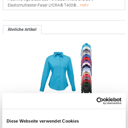
Elastomultiester-Faser LYCRA® T400®…
mehr
Ähnliche Artikel
PW300 Premier Workwear Damen Poplin langarm
Bluse (Damenbluse/Langarm)
Diese Webseite verwendet Cookies
Pflegeleichtes Easy-Care-Material Abgerundeter Saum Zwei
Knöpfe an Ärmel Gleichfarbige Knöpfe Grammatur: 105 g/m²