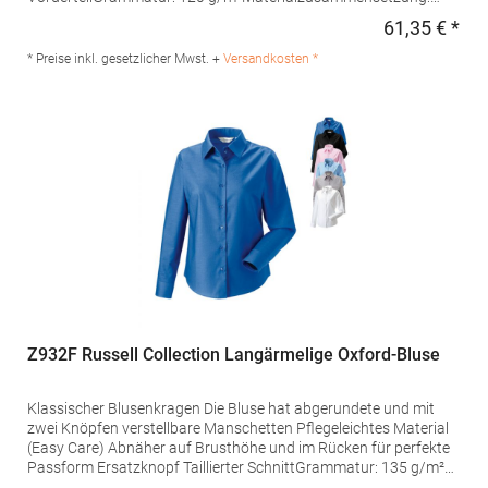
100% BaumwolleAngaben zur Produktsicherheit: Herst.-Nr.:
61,35 € *
Regu
080613Hersteller: Seidensticker GmbH & Co. KG Am Stadtholz
39 33609 Bielefeld Deutschland E-Mail: info@seidensticker.de
* Preise inkl. gesetzlicher Mwst. +
Versandkosten *
Z932F Russell Collection Langärmelige Oxford-Bluse
Klassischer Blusenkragen Die Bluse hat abgerundete und mit
zwei Knöpfen verstellbare Manschetten Pflegeleichtes Material
(Easy Care) Abnäher auf Brusthöhe und im Rücken für perfekte
Passform Ersatzknopf Taillierter SchnittGrammatur: 135 g/m²
(White: 130 g/m²) Materialzusammensetzung: 70% Baumwolle /