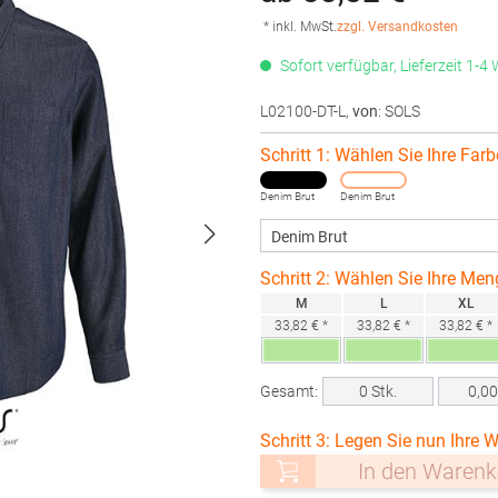
* inkl. MwSt.
zzgl. Versandkosten
Sofort verfügbar, Lieferzeit 1-4
L02100-DT-L
,
von
: SOLS
Schritt 1: Wählen Sie Ihre Farb
Denim Brut
Denim Brut
Schritt 2: Wählen Sie Ihre Men
M
L
XL
33,82 € *
33,82 € *
33,82 € *
Gesamt:
0
Stk.
0,0
Schritt 3: Legen Sie nun Ihre W
In den Warenk