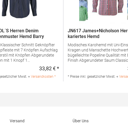
OL´S Herren Denim
JN617 James+Nicholson Her
tenmuster Hemd Barry
kariertes Hemd
r
Modisches Karohemd mit Uni-Eins
Kragen und Manschette Hochwertige,
l mit Knöpfen Abgerundete
bügelleichte Popeline Qualität mit
 mit 1 Knopf 1
Finish Abgerundeter Saum Classic Fit Leicht
eGrammatur: 170
tailliert Brusttasche Zwei seitliche
33,82 € *
:
Regulärer Preis:
ialzusammensetzung: 100%
RückenfaltenGrammatur: 100
Angaben zur
g/m²Materialzusammensetzung:
 gesetzlicher Mwst. +
Versandkosten *
* Preise inkl. gesetzlicher Mwst. +
Versa
rheit: Herst.-Nr.:
BaumwolleAngaben zur
eller: SOLO INVEST 92 Rue
Produktsicherheit: Herst.-Nr.:
02 Paris Frankreich E-Mail:
JN617Hersteller: Gustav Daiber 
nvest.com
dem Weißen Stein 25-31 72461 Al
Deutschland E-Mail: info@daiber.
Versand
Über Uns