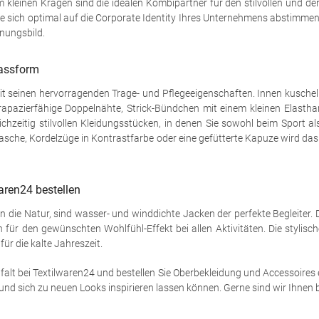
em kleinen Kragen sind die idealen Kombipartner für den stilvollen und
e sich optimal auf die Corporate Identity Ihres Unternehmens abstimmen l
inungsbild.
Passform
seinen hervorragenden Trage- und Pflegeeigenschaften. Innen kuscheli
rapazierfähige Doppelnähte, Strick-Bündchen mit einem kleinen Elastha
chzeitig stilvollen Kleidungsstücken, in denen Sie sowohl beim Sport a
che, Kordelzüge in Kontrastfarbe oder eine gefütterte Kapuze wird das kl
aren24 bestellen
 in die Natur, sind wasser- und winddichte Jacken der perfekte Begleite
 für den gewünschten Wohlfühl-Effekt bei allen Aktivitäten. Die stylis
ür die kalte Jahreszeit.
lfalt bei Textilwaren24 und bestellen Sie Oberbekleidung und Accessoires 
und sich zu neuen Looks inspirieren lassen können. Gerne sind wir Ihnen be