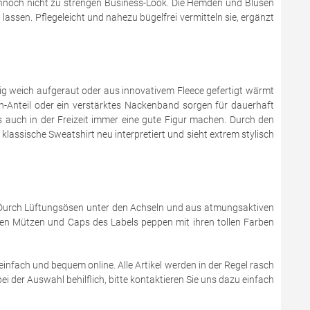
 dennoch nicht zu strengen Business-Look. Die Hemden und Blusen
assen. Pflegeleicht und nahezu bügelfrei vermitteln sie, ergänzt
g weich aufgeraut oder aus innovativem Fleece gefertigt wärmt
n-Anteil oder ein verstärktes Nackenband sorgen für dauerhaft
ls auch in der Freizeit immer eine gute Figur machen. Durch den
assische Sweatshirt neu interpretiert und sieht extrem stylisch
r. Durch Lüftungsösen unter den Achseln und aus atmungsaktiven
chen Mützen und Caps des Labels peppen mit ihren tollen Farben
einfach und bequem online. Alle Artikel werden in der Regel rasch
i der Auswahl behilflich, bitte kontaktieren Sie uns dazu einfach