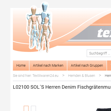
springen
Zur Hauptnavigation springen
Home
Artikel nach Marken
Artikel nach Gruppen
>
>
Sie sind hier: Textilwaren24.eu
Hemden & Blusen
Hem
L02100 SOL´S Herren Denim Fischgrätenmu
Bildergalerie überspringen