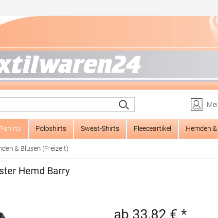
Mei
T-shirts
Poloshirts
Sweat-Shirts
Fleeceartikel
Hemden & 
den & Blusen (Freizeit)
ster Hemd Barry
ab 33,82 € *