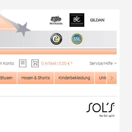
n Konto
0 Artikel | 0,00 € *
Service/Hilfe
Du hast 0 Produkte auf dem Merkzettel
Blusen
Hosen & Shorts
Kinderbekleidung
Unterwäsche