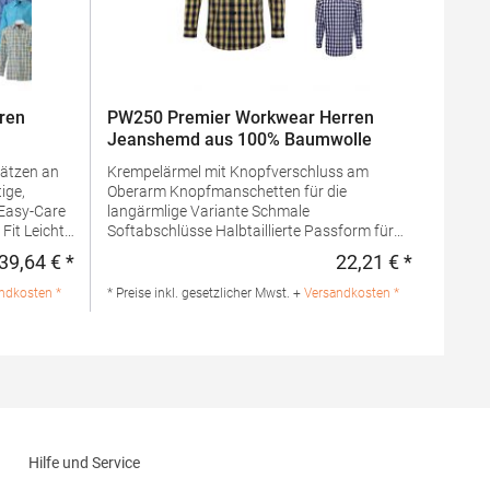
ren
PW250 Premier Workwear Herren
Jeanshemd aus 100% Baumwolle
ätzen an
Krempelärmel mit Knopfverschluss am
Oberarm Knopfmanschetten für die
 Easy-Care
langärmlige Variante Schmale
Softabschlüsse Halbtaillierte Passform für
Herren Attraktives Karomuster Passender
39,64 € *
22,21 € *
Regulärer Preis:
Regulärer 
Artikel für Damen: PR350Grammatur: 115
 100%
g/m²Materialzusammensetzung: 100%
ndkosten *
* Preise inkl. gesetzlicher Mwst. +
Versandkosten *
BaumwolleAngaben zur
Produktsicherheit:Herst.-Nr.:
GmbH Vor
PR250Hersteller: Premier Clothing Ltd
bstadt
President Kennedylaan 19 Office 3.39
de
2517JK Gravenhage Niederlande E-Mail:
info@premierworkwear.com
Hilfe und Service