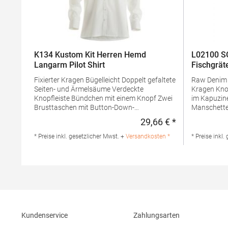
K134 Kustom Kit Herren Hemd
L02100 S
Langarm Pilot Shirt
Fischgrä
Fixierter Kragen Bügelleicht Doppelt gefaltete
Raw Denim Klassischer Schnitt Geknöpfte
Seiten- und Ärmelsäume Verdeckte
Kragen Knopfleiste mit 7 Knöpfen Aufschlag
Knopfleiste Bündchen mit einem Knopf Zwei
im Kapuzinersti
Brusttaschen mit Button-Down-
Manschetten
Taschenklappen Stiftehalter in der linken
Brusttasch
29,66 € *
Regulärer Preis
Tasche Button-Down-Schulterklappen Passe
g/m²Mater
und Ärmelöffnungen mit Einzelnaht Gerader
Baumwolle
* Preise inkl. gesetzlicher Mwst. +
Versandkosten *
* Preise inkl.
Saum Ersatzknopf Grammatur: 105
Produktsiche
g/m²Materialzusammensetzung: 55%
02100Herst
Baumwolle / 45% PolyesterAngaben zur
Réaumur 750
Produktsicherheit: Herst.-Nr.:
sols@soloi
KK134Hersteller: Authorised Rep Compliance
Ltd. Ground Floor 71 Lower Baggot Street
Dublin D02 P593 Irland Kontakt:
www.arccompliance.com
Kundenservice
Zahlungsarten