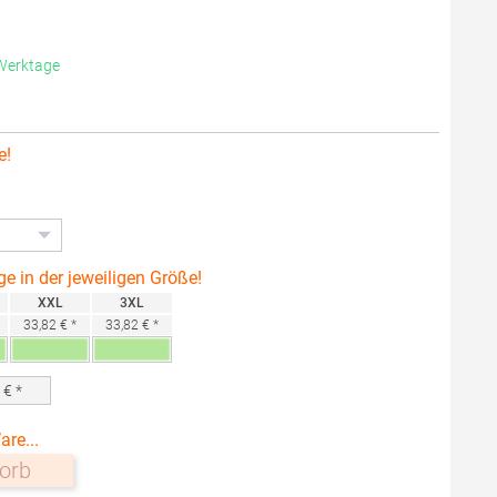
 Werktage
e!
ge in der jeweiligen Größe!
XXL
3XL
33,82 € *
33,82 € *
0
€ *
are...
orb