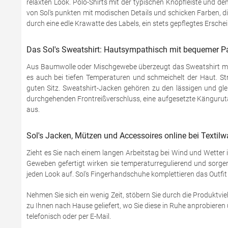
relaxten Look. Polo-Shirts mit der typischen Knopfleiste und d
von Sol's punkten mit modischen Details und schicken Farben, di
durch eine edle Krawatte des Labels, ein stets gepflegtes Ersche
Das Sol's Sweatshirt: Hautsympathisch mit bequemer 
Aus Baumwolle oder Mischgewebe überzeugt das Sweatshirt mit 
es auch bei tiefen Temperaturen und schmeichelt der Haut. St
guten Sitz. Sweatshirt-Jacken gehören zu den lässigen und glei
durchgehenden Frontreißverschluss, eine aufgesetzte Kängurutas
aus.
Sol's Jacken, Mützen und Accessoires online bei Textilw
Zieht es Sie nach einem langen Arbeitstag bei Wind und Wetter
Geweben gefertigt wirken sie temperaturregulierend und sorgen
jeden Look auf. Sol's Fingerhandschuhe komplettieren das Outfit f
Nehmen Sie sich ein wenig Zeit, stöbern Sie durch die Produktvie
zu Ihnen nach Hause geliefert, wo Sie diese in Ruhe anprobieren 
telefonisch oder per E-Mail.