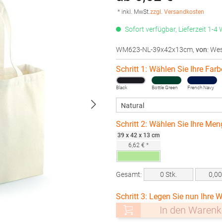
* inkl. MwSt.
zzgl. Versandkosten
Sofort verfügbar, Lieferzeit 1-4
WM623-NL-39x42x13cm
,
von
: Wes
Schritt 1: Wählen Sie Ihre Farb
Black
Bottle Green
French Navy
Schritt 2: Wählen Sie Ihre Men
39 x 42 x 13 cm
6,62 € *
Gesamt:
0
Stk.
0,0
Schritt 3: Legen Sie nun Ihre W
In den Warenk