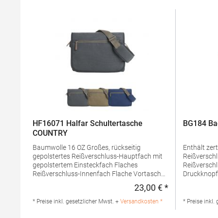
HF16071 Halfar Schultertasche
BG184 Bag
COUNTRY
Baumwolle 16 OZ Großes, rückseitig
Enthält zertifiz
gepolstertes Reißverschluss-Hauptfach mit
Reißverschluss Innenfutter mit 
gepolstertem Einsteckfach Flaches
Reißverschluss z
Reißverschluss-Innenfach Flache Vortasche
Druckknopfverschluss Kann 
auf der Front Überschlag mit Magnet-
Schulter getragen we
23,00 € *
Regulärer Preis
Verschluss und Reißverschluss-Vortasche
einfaches Rebrandi
Längenverstellbarer Schultergurt mit
Dekoration/
* Preise inkl. gesetzlicher Mwst. +
Versandkosten *
* Preise inkl.
genähtem Schulterpolster Wertige Metall-
waschbarA
Accessoires Lieferung ohne
Produktsic