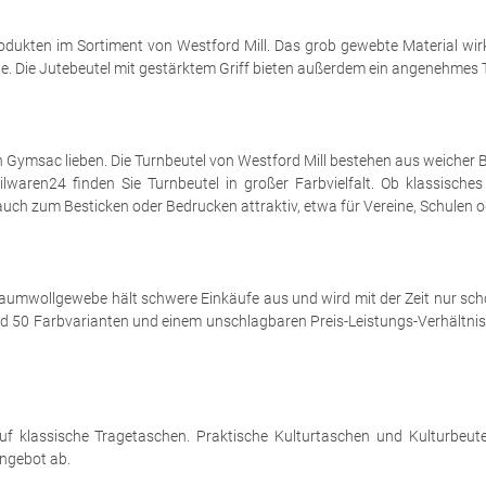
odukten im Sortiment von Westford Mill. Das grob gewebte Material wirk
. Die Jutebeutel mit gestärktem Griff bieten außerdem ein angenehmes T
 Gymsac lieben. Die Turnbeutel von Westford Mill bestehen aus weicher
lwaren24 finden Sie Turnbeutel in großer Farbvielfalt. Ob klassisches
uch zum Besticken oder Bedrucken attraktiv, etwa für Vereine, Schulen 
umwollgewebe hält schwere Einkäufe aus und wird mit der Zeit nur schö
 rund 50 Farbvarianten und einem unschlagbaren Preis-Leistungs-Verhältn
f klassische Tragetaschen. Praktische Kulturtaschen und Kulturbeutel 
ngebot ab.