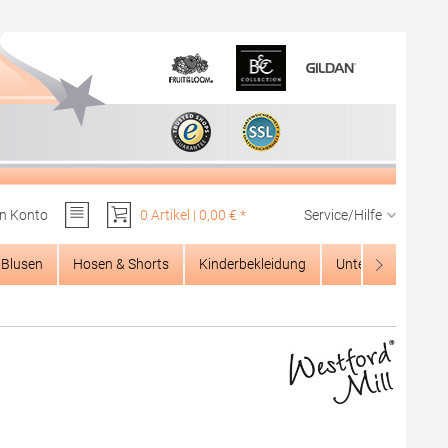
n Konto
0 Artikel | 0,00 € *
Service/Hilfe
Du hast 0 Produkte auf dem Merkzettel
Blusen
Hosen & Shorts
Kinderbekleidung
Unterwäsche