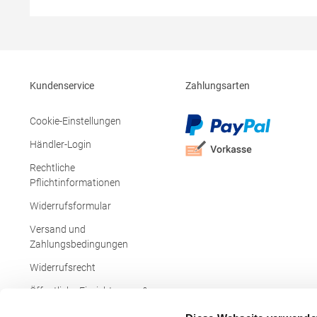
Inhalt/DekoMaterialzusammensetzung:
Brands Euro
100% BaumwolleAngaben zur
Rotterdam,
Produktsicherheit: Herst.-Nr.:
Netherland
1816071Hersteller: Halfar System GmbH
sales@beec
Ludwig-Erhard-Allee 23 33719 Bielefeld
100% Polye
Deutschland E-Mail: info@halfar.com
Kundenservice
Zahlungsarten
Cookie-Einstellungen
Händler-Login
Rechtliche
Pflichtinformationen
Widerrufsformular
Versand und
Zahlungsbedingungen
Widerrufsrecht
Öffentliche Einrichtungen &
Behörden