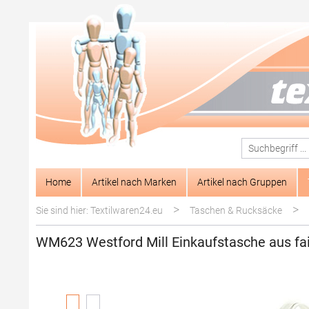
springen
Zur Hauptnavigation springen
Home
Artikel nach Marken
Artikel nach Gruppen
>
>
Sie sind hier: Textilwaren24.eu
Taschen & Rucksäcke
WM623 Westford Mill Einkaufstasche aus fair
Bildergalerie überspringen