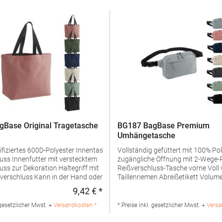
Base Original Tragetasche
BG187 BagBase Premium
Umhängetasche
iertes 600D-Polyester Innentasche mit
Vollständig gefüttert mit 100% Pol
verstecktem
zugängliche Öffnung mit 2-Wege-
ur Dekoration Haltegriff mit
Reißverschluss-Tasche vorne Voll verstellbarer
in der Hand oder über der
Taillenriemen Abreißetikett Volumen: ca.
rden TearAway-Etikett für
2 LiterPfegehinweis: Handwäsch
9,42 € *
:
Regulärer Preis:
ng Lieferung ohne
Produktsicherheit: Herstellernu
InhaltPfegehinweis: nicht
Brands Europe B.V., Posthoornstr
 gesetzlicher Mwst. +
Versandkosten *
* Preise inkl. gesetzlicher Mwst. +
Versa
ngaben zur
Rotterdam, The
herheit: Herstellernummer:BG184Beechfield
Netherlandswww.beechfieldbrand