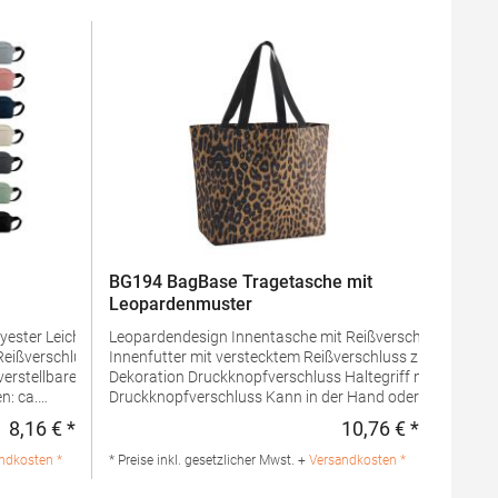
BG194 BagBase Tragetasche mit
Leopardenmuster
yester Leicht
Leopardendesign Innentasche mit Reißverschluss
Reißverschluss
Innenfutter mit verstecktem Reißverschluss zur
Dekoration Druckknopfverschluss Haltegriff mit
Druckknopfverschluss Kann in der Hand oder über der
eAngaben zur
Schulter getragen werden TearAway-Etikett für
8,16 € *
10,76 € *
Regulärer Preis:
Regulärer 
mmer:BG187Beechfield
einfaches Rebranding Lieferung ohne
aat 17, 301 IWD
Dekoration/InhaltPfegehinweis: nicht
ndkosten *
* Preise inkl. gesetzlicher Mwst. +
Versandkosten *
waschbarAngaben zur
s.com,
Produktsicherheit: Herstellernummer:BG194Beechfield