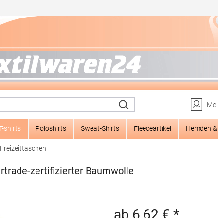
Mei
T-shirts
Poloshirts
Sweat-Shirts
Fleeceartikel
Hemden & 
Freizeittaschen
trade-zertifizierter Baumwolle
ab 6,62 € *