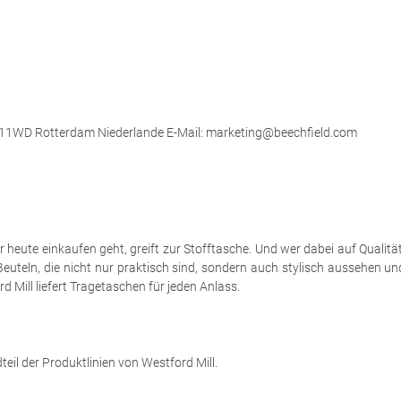
 3011WD Rotterdam Niederlande E-Mail: marketing@beechfield.com
eute einkaufen geht, greift zur Stofftasche. Und wer dabei auf Qualität a
euteln, die nicht nur praktisch sind, sondern auch stylisch aussehen u
 Mill liefert Tragetaschen für jeden Anlass.
eil der Produktlinien von Westford Mill.