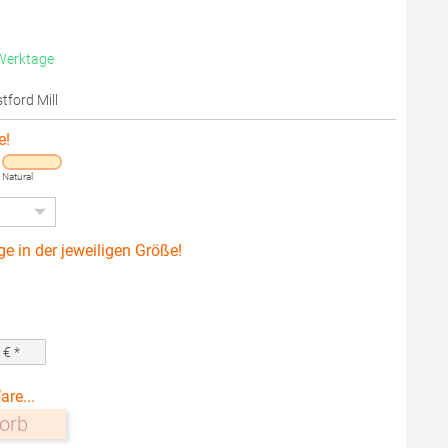
 Werktage
tford Mill
e!
Natural
ge in der jeweiligen Größe!
0
€ *
are...
orb