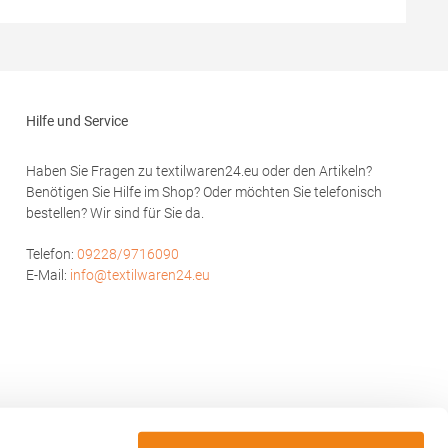
usammensetzung:
Brands Europe B.V., Posthoornstraat 17, 301 IWD
Rotterdam, The
Netherlandswww.beechfieldbrands.com,
sales@beechfield.comMaterialzusammensetzung:
100% Polyester
Hilfe und Service
Haben Sie Fragen zu textilwaren24.eu oder den Artikeln?
Benötigen Sie Hilfe im Shop? Oder möchten Sie telefonisch
bestellen? Wir sind für Sie da.
Telefon:
09228/9716090
E-Mail:
info@textilwaren24.eu