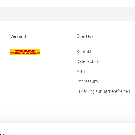
pe B.V., Posthoornstraat 17, 301 IWD
sales@beechfield.comMaterialz
 The
100% Polyester
swww.beechfieldbrands.com,
hfield.comMaterialzusammensetzung:
ster
Versand
Über Uns
Kontakt
Datenschutz
AGB
Impressum
Erklärung zur Barrierefreiheit