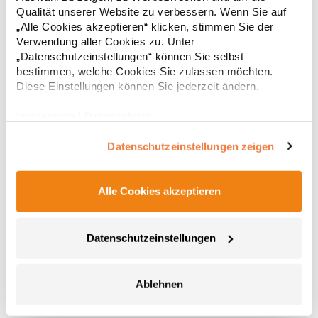
Regu
Dekoration/InhaltPfegehinweis: nicht waschbarAngaben zur
Qualität unserer Website zu verbessern. Wenn Sie auf
Produktsicherheit: Herstellernummer:BG184Beechfield Brands
* Preise inkl. gesetzlicher Mwst. +
Versandkosten *
„Alle Cookies akzeptieren“ klicken, stimmen Sie der
Europe B.V., Posthoornstraat 17, 301 IWD Rotterdam, The
Netherlandswww.beechfieldbrands.com,
Verwendung aller Cookies zu. Unter
sales@beechfield.comMaterialzusammensetzung: 100%
„Datenschutzeinstellungen“ können Sie selbst
Polyester
bestimmen, welche Cookies Sie zulassen möchten.
Diese Einstellungen können Sie jederzeit ändern.
Impressum
|
Datenschutz
Datenschutzeinstellungen zeigen
Alle Cookies akzeptieren
BG194 BagBase Tragetasche mit Leopardenmuster
Datenschutzeinstellungen
Leopardendesign Innentasche mit Reißverschluss Innenfutter
mit verstecktem Reißverschluss zur Dekoration
Druckknopfverschluss Haltegriff mit Druckknopfverschluss
Kann in der Hand oder über der Schulter getragen werden
Ablehnen
TearAway-Etikett für einfaches Rebranding Lieferung ohne
10,76 € *
Regu
Dekoration/InhaltPfegehinweis: nicht waschbarAngaben zur