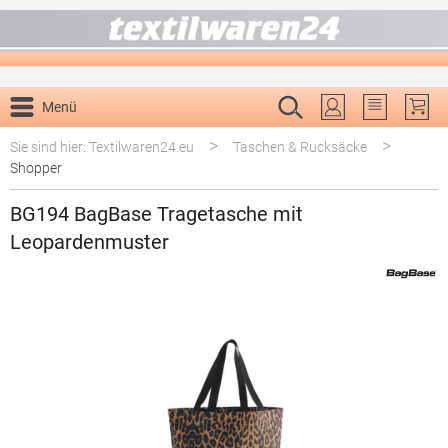
alt springen
Menü
Du hast 0 P
>
>
Sie sind hier: Textilwaren24.eu
Taschen & Rucksäcke
Shopper
BG194 BagBase Tragetasche mit
Leopardenmuster
Bildergalerie überspringen