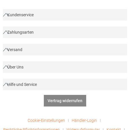
Netherlandswww.beechfieldbrands.com,
sales@beechfield.comMaterialzusammensetzung: 100% Nylon;
Futter: 100% Polyester
Kundenservice
Zahlungsarten
Versand
Über Uns
Hilfe und Service
Vertrag widerrufen
Cookie-Einstellungen
Händler-Login
Rechtliche Pflichtinformationen
Widerrufsformular
Kontakt