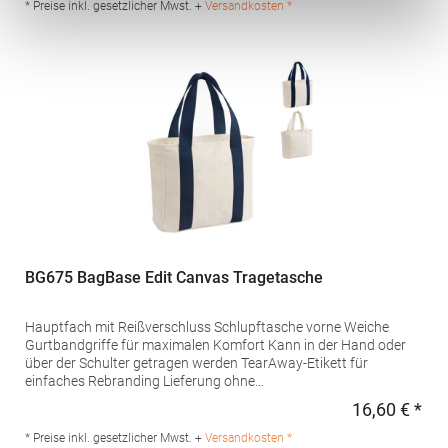
Produktsicherheit: Herstellernummer:BG194Beechfield Brands
* Preise inkl. gesetzlicher Mwst. +
Versandkosten *
Europe B.V., Posthoornstraat 17, 301 IWD Rotterdam, The
Netherlandswww.beechfieldbrands.com,
sales@beechfield.comMaterialzusammensetzung: 100%
Polyester
BG675 BagBase Edit Canvas Tragetasche
Hauptfach mit Reißverschluss Schlupftasche vorne Weiche
Gurtbandgriffe für maximalen Komfort Kann in der Hand oder
über der Schulter getragen werden TearAway-Etikett für
einfaches Rebranding Lieferung ohne
Dekoration/InhaltPfegehinweis: nicht waschbarAngaben zur
16,60 € *
Regu
Produktsicherheit: Herstellernummer:BG675Beechfield Brands
Europe B.V., Posthoornstraat 17, 301 IWD Rotterdam, The
* Preise inkl. gesetzlicher Mwst. +
Versandkosten *