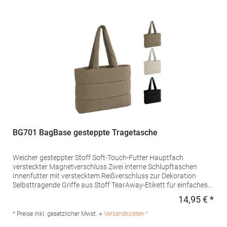
Netherlandswww.beechfieldbrands.com,
sales@beechfield.comMaterialzusammensetzung: 100%
Polyester
BG701 BagBase gesteppte Tragetasche
Weicher gesteppter Stoff Soft-Touch-Futter Hauptfach
versteckter Magnetverschluss Zwei interne Schlupftaschen
Innenfutter mit verstecktem Reißverschluss zur Dekoration
Selbsttragende Griffe aus Stoff TearAway-Etikett für einfaches
Rebranding Lieferung ohne Dekoration/InhaltPfegehinweis:
14,95 € *
Regu
nicht waschbarAngaben zur
Produktsicherheit: Herstellernummer:BG701Beechfield Brands
* Preise inkl. gesetzlicher Mwst. +
Versandkosten *
Europe B.V., Posthoornstraat 17, 301 IWD Rotterdam, The