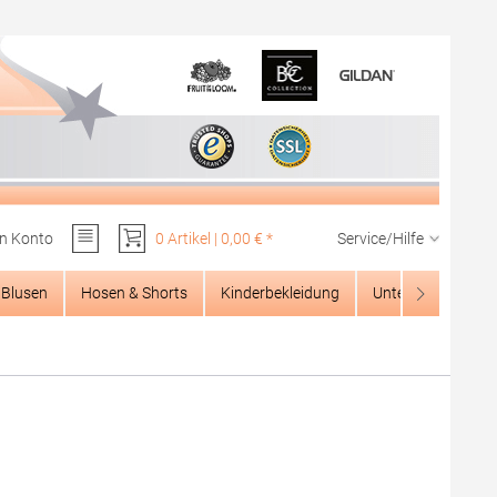
n Konto
0 Artikel | 0,00 € *
Service/Hilfe
Du hast 0 Produkte auf dem Merkzettel
Blusen
Hosen & Shorts
Kinderbekleidung
Unterwäsche