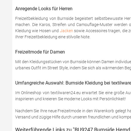
Anregende Looks für Herren
Freizeitbekleidung von Burnside begeistert selbstbewusste He
machen. Die Karos, Streifen und Camouflage-Muster werden o
Kleidung wie Hosen und
Jacken
sowie Accessoires tragen, die z
Ihrer Freizeitbekleidung eine stilvolle Note.
Freizeitmode für Damen
Mit den Kleidungsstücken von Burnside können Damen individuelle
urbanes Outfit im Street Style, indem Sie sich als wärmenden Beg
Umfangreiche Auswahl: Burnside Kleidung bei textilware
Im Onlineshop von textilwaren24.eu erwartet Sie eine große A
inspirieren und kreieren Sie moderne Looks mit Persönlichkeit!
Nachdem Sie Ihre neue Freizeitmode in den Warenkorb gelegt ha
Versand und zügige Hilfe durch unseren freundlichen und kompet
Weiterführende Links zu "BU9247 Burnside Hemd 