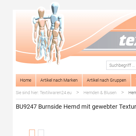
springen
Zur Hauptnavigation springen
Home
Artikel nach Marken
Artikel nach Gruppen
>
>
Sie sind hier: Textilwaren24.eu
Hemden & Blusen
Hem
BU9247 Burnside Hemd mit gewebter Textu
Bildergalerie überspringen