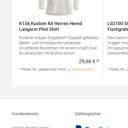
K134 Kustom Kit Herren Hemd
L02100 S
Langarm Pilot Shirt
Fischgrä
Fixierter Kragen Bügelleicht Doppelt gefaltete
Raw Denim Klassischer Schnitt Geknöpfte
Seiten- und Ärmelsäume Verdeckte
Kragen Knopfleiste mit 7 Knöpfen Aufschlag
Knopfleiste Bündchen mit einem Knopf Zwei
im Kapuzinersti
Brusttaschen mit Button-Down-
Manschetten
Taschenklappen Stiftehalter in der linken
Brusttasch
29,66 € *
Regulärer Preis
Tasche Button-Down-Schulterklappen Passe
g/m²Mater
und Ärmelöffnungen mit Einzelnaht Gerader
Baumwolle
* Preise inkl. gesetzlicher Mwst. +
Versandkosten *
* Preise inkl.
Saum Ersatzknopf Grammatur: 105
Produktsiche
g/m²Materialzusammensetzung: 55%
02100Herst
Baumwolle / 45% PolyesterAngaben zur
Réaumur 750
Produktsicherheit: Herst.-Nr.:
sols@soloi
KK134Hersteller: Authorised Rep Compliance
Ltd. Ground Floor 71 Lower Baggot Street
Dublin D02 P593 Irland Kontakt:
www.arccompliance.com
Kundenservice
Zahlungsarten