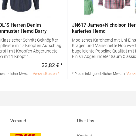
OL´S Herren Denim
JN617 James+Nicholson Her
tenmuster Hemd Barry
kariertes Hemd
r
Modisches Karohemd mit Uni-Eins
Kragen und Manschette Hochwertige,
l mit Knöpfen Abgerundete
bügelleichte Popeline Qualität mit
 mit 1 Knopf 1
Finish Abgerundeter Saum Classic Fit Leicht
eGrammatur: 170
tailliert Brusttasche Zwei seitliche
33,82 € *
:
Regulärer Preis:
ialzusammensetzung: 100%
RückenfaltenGrammatur: 100
Angaben zur
g/m²Materialzusammensetzung:
 gesetzlicher Mwst. +
Versandkosten *
* Preise inkl. gesetzlicher Mwst. +
Versa
rheit: Herst.-Nr.:
BaumwolleAngaben zur
eller: SOLO INVEST 92 Rue
Produktsicherheit: Herst.-Nr.:
02 Paris Frankreich E-Mail:
JN617Hersteller: Gustav Daiber 
nvest.com
dem Weißen Stein 25-31 72461 Al
Deutschland E-Mail: info@daiber.
Versand
Über Uns