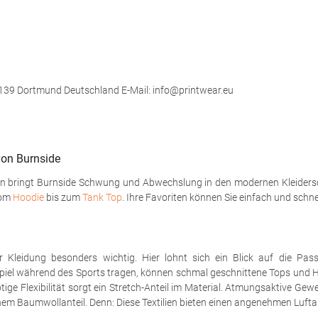
139 Dortmund Deutschland E-Mail: info@printwear.eu
von Burnside
ren bringt Burnside Schwung und Abwechslung in den modernen Kleidersc
vom
Hoodie
bis zum
Tank Top
. Ihre Favoriten können Sie einfach und schne
 Kleidung besonders wichtig. Hier lohnt sich ein Blick auf die Pass
l während des Sports tragen, können schmal geschnittene Tops und Hos
ige Flexibilität sorgt ein Stretch-Anteil im Material. Atmungsaktive Ge
hem Baumwollanteil. Denn: Diese Textilien bieten einen angenehmen Lufta