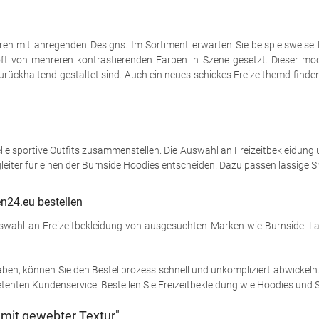
rren mit anregenden Designs. Im Sortiment erwarten Sie beispielsweis
ft von mehreren kontrastierenden Farben in Szene gesetzt. Dieser m
urückhaltend gestaltet sind. Auch ein neues schickes Freizeithemd finde
 sportive Outfits zusammenstellen. Die Auswahl an Freizeitbekleidung über
leiter für einen der Burnside Hoodies entscheiden. Dazu passen lässige S
n24.eu bestellen
uswahl an Freizeitbekleidung von ausgesuchten Marken wie Burnside. La
ben, können Sie den Bestellprozess schnell und unkompliziert abwickeln.
enten Kundenservice. Bestellen Sie Freizeitbekleidung wie Hoodies und S
mit gewebter Textur"