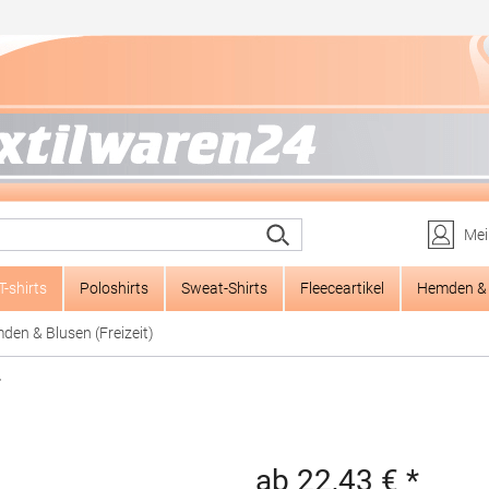
Mei
T-shirts
Poloshirts
Sweat-Shirts
Fleeceartikel
Hemden & 
den & Blusen (Freizeit)
r
ab 22,43 € *