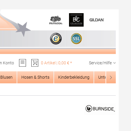
n Konto
0 Artikel | 0,00 € *
Service/Hilfe
Du hast 0 Produkte auf dem Merkzettel
Blusen
Hosen & Shorts
Kinderbekleidung
Unterwäsche