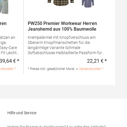
ren
PW250 Premier Workwear Herren
Jeanshemd aus 100% Baumwolle
ätzen an
Krempelärmel mit Knopfverschluss am
Oberarm Knopfmanschetten für die
 Easy-Care
langärmlige Variante Schmale
Softabschlüsse Halbtaillierte Passform für
Herren Attraktives Karomuster Passender
39,64 € *
22,21 € *
Regulärer Preis:
Regulärer 
Artikel für Damen: PR350Grammatur: 115
 100%
g/m²Materialzusammensetzung: 100%
ndkosten *
* Preise inkl. gesetzlicher Mwst. +
Versandkosten *
BaumwolleAngaben zur
Produktsicherheit:Herst.-Nr.:
GmbH Vor
PR250Hersteller: Premier Clothing Ltd
bstadt
President Kennedylaan 19 Office 3.39
de
2517JK Gravenhage Niederlande E-Mail:
info@premierworkwear.com
Hilfe und Service