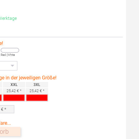
 Werktage
e!
Red (White
Heather)
ge in der jeweiligen Größe!
XXL
3XL
25,42 € *
25,42 € *
0
€ *
are...
orb