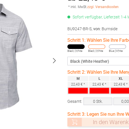
* inkl. MwSt.
zzgl. Versandkosten
Sofort verfügbar, Lieferzeit 1-4
BU9247-BR-S
,
von
: Burnside
Schritt 1: Wählen Sie Ihre Farb
Black (White
Black (White
Blue (White
Heather)
Heather)
Heather)
Schritt 2: Wählen Sie Ihre Men
M
L
XL
22,43 € *
22,43 € *
22,43 € *
Gesamt:
0
Stk.
0,0
Schritt 3: Legen Sie nun Ihre W
In den Warenk