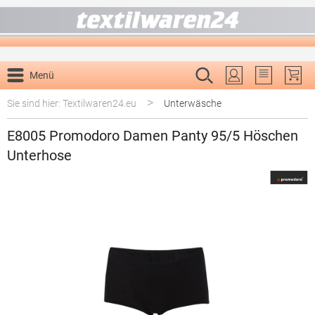
alt springen
Menü
Du hast 0 P
>
Sie sind hier: Textilwaren24.eu
Unterwäsche
E8005 Promodoro Damen Panty 95/5 Höschen
Unterhose
Bildergalerie überspringen