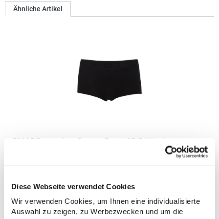
Ähnliche Artikel
E8005 Promodoro Damen Panty 95/5 Höschen
Unterhose
Panty aus Single-Jersey 95% gekämmte Baumwolle / 5%
ElasthanGrammatur: 150 g/m²Materialzusammensetzung: 95%
Baumwolle / 5% ElasthanAngaben zur Produktsicherheit: Herst.-
Diese Webseite verwendet Cookies
Nr.: 8005Hersteller: Promodoro Fashion GmbH Am Gatherhof 57
40472 Düsseldorf Deutschland E-Mail: info@promodoro.de
Wir verwenden Cookies, um Ihnen eine individualisierte
10,85 € *
Regu
Auswahl zu zeigen, zu Werbezwecken und um die