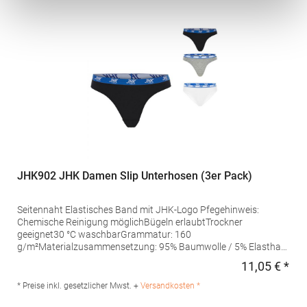
ElasthanAngaben zur Produktsicherheit: Herst.-Nr.: JC017
Hersteller: Norty B.V., Kingsfordweg 151, 1043GR Amsterdam
Niederlande E-Mail: info@norty.com
JHK902 JHK Damen Slip Unterhosen (3er Pack)
Seitennaht Elastisches Band mit JHK-Logo Pfegehinweis:
Chemische Reinigung möglichBügeln erlaubtTrockner
geeignet30 °C waschbarGrammatur: 160
g/m²Materialzusammensetzung: 95% Baumwolle / 5% Elasthan
(Grey Melange: 85% Baumwolle / 10% Viskose / 5% Elasthan),
11,05 € *
Regu
Bund: 53% Nylon / 27% Elasthan / 20% PolyesterAngaben zur
Produktsicherheit: Herst.-Nr.: UNBRIEFSHersteller: JHK Central
* Preise inkl. gesetzlicher Mwst. +
Versandkosten *
Avda de la Industria 10 28947 Fuenlabrada Spanien E-Mail: