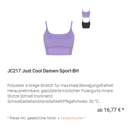
info@jhktshirt.com
JC217 Just Cool Damen-Sport-BH
Polyester 4-Wege-Stretch für maximale Bewegungsfreiheit
Herausnehmbare, gepolsterte Körbchen Fixiergurte Innere
Stütze Schnell trocknend
SchweißableitendAbreißetikettPfegehinweis: 30 °C
waschbarGrammatur: 240 g/m²Materialzusammensetzung:
16,77 € *
ab
Regu
80% Polyester / 20% ElasthanAngaben zur
Produktsicherheit: Herst.-Nr.: JC217 Hersteller: Norty B.V.,
* Preise inkl. gesetzlicher Mwst. +
Versandkosten *
Kingsfordweg 151, 1043GR Amsterdam Niederlande E-Mail:
info@norty.com