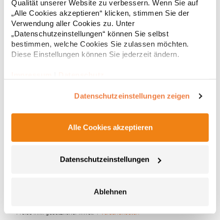
* Preise inkl. gesetzlicher Mwst. +
Versandkosten *
Qualität unserer Website zu verbessern. Wenn Sie auf
„Alle Cookies akzeptieren“ klicken, stimmen Sie der
Verwendung aller Cookies zu. Unter
„Datenschutzeinstellungen“ können Sie selbst
bestimmen, welche Cookies Sie zulassen möchten.
Diese Einstellungen können Sie jederzeit ändern.
Impressum
|
Datenschutz
Datenschutzeinstellungen zeigen
Alle Cookies akzeptieren
JC017 Just Cool Damen Sport-Bra mit U-Ausschnitt
CoolFit-Mischgewebe von AWDis mit Elasthan für hohen
Datenschutzeinstellungen
Tragekomfort und hervorragende Passform Racerback-Schnitt
U-Ausschnitt Schlupf-Design Elastisches Unterband für sichere
Passform Sauberer Abschluss durch abgesetzte Einfassung an
Ablehnen
Ausschnitt und Armlöchern Einfach abnehmbares Label
10,14 € *
Regu
ermöglicht RebrandingGrammatur: 250
g/m²Materialzusammensetzung: 90% Nylon / 10%
* Preise inkl. gesetzlicher Mwst. +
Versandkosten *