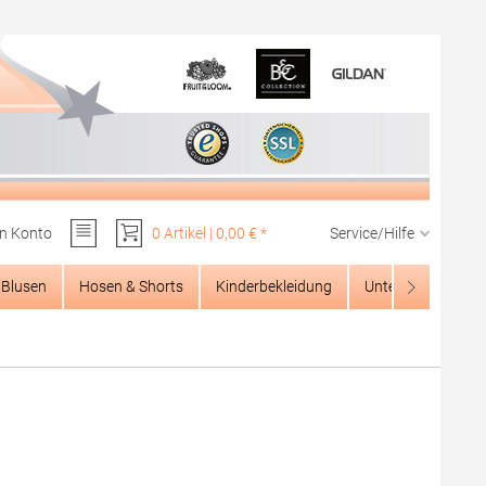
n Konto
0 Artikel | 0,00 € *
Service/Hilfe
Du hast 0 Produkte auf dem Merkzettel
Blusen
Hosen & Shorts
Kinderbekleidung
Unterwäsche