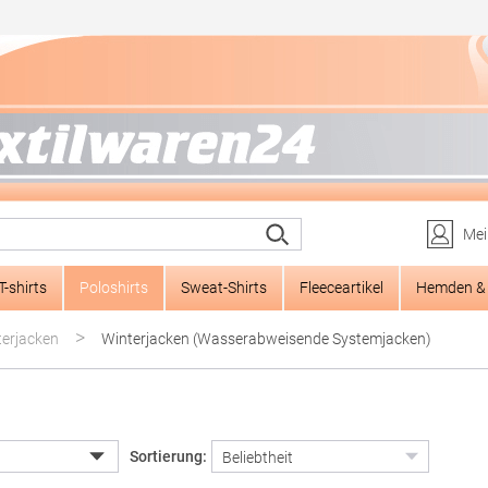
Mei
T-shirts
Poloshirts
Sweat-Shirts
Fleeceartikel
Hemden & 
>
erjacken
Winterjacken (Wasserabweisende Systemjacken)
Sortierung: