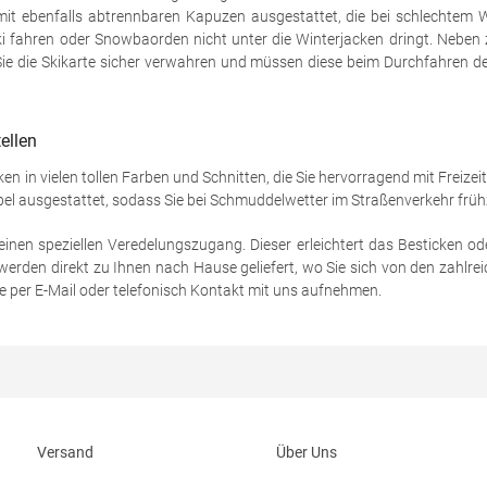
 mit ebenfalls abtrennbaren Kapuzen ausgestattet, die bei schlechte
i fahren oder Snowbaorden nicht unter die Winterjacken dringt. Neben z
 Sie die Skikarte sicher verwahren und müssen diese beim Durchfahren de
ellen
n in vielen tollen Farben und Schnitten, die Sie hervorragend mit Freize
Paspel ausgestattet, sodass Sie bei Schmuddelwetter im Straßenverkehr f
nen speziellen Veredelungszugang. Dieser erleichtert das Besticken od
 werden direkt zu Ihnen nach Hause geliefert, wo Sie sich von den zahl
e per E-Mail oder telefonisch Kontakt mit uns aufnehmen.
Versand
Über Uns