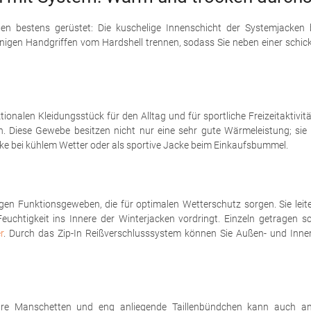
täten bestens gerüstet: Die kuschelige Innenschicht der Systemjacke
nigen Handgriffen vom Hardshell trennen, sodass Sie neben einer schick
tionalen Kleidungsstück für den Alltag und für sportliche Freizeitakti
en. Diese Gewebe besitzen nicht nur eine sehr gute Wärmeleistung; si
acke bei kühlem Wetter oder als sportive Jacke beim Einkaufsbummel.
en Funktionsgeweben, die für optimalen Wetterschutz sorgen. Sie le
Feuchtigkeit ins Innere der Winterjacken vordringt. Einzeln getragen
r
. Durch das Zip-In Reißverschlusssystem können Sie Außen- und Innen
llbare Manschetten und eng anliegende Taillenbündchen kann auch a