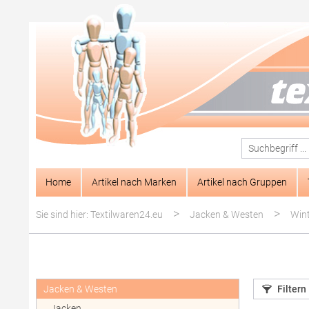
springen
Zur Hauptnavigation springen
Home
Artikel nach Marken
Artikel nach Gruppen
>
>
Sie sind hier: Textilwaren24.eu
Jacken & Westen
Wint
Jacken & Westen
Filtern
Jacken