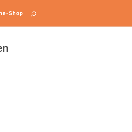
ine-Shop
en