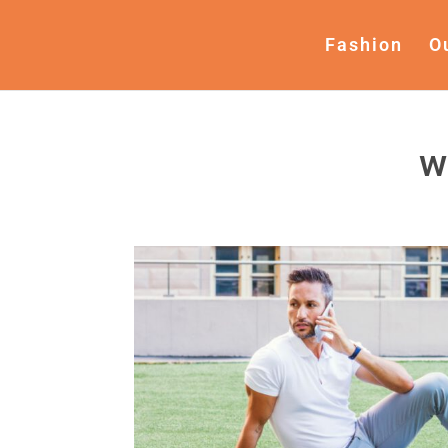
Fashion
O
w