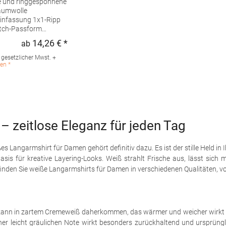
und ringgesponnene
aumwolle
ssung 1x1-Ripp
pft Mit
14,26 € *
ab
Regulärer Preis:
Pfegehinweis: 30 °C
Bügeln
. gesetzlicher Mwst. +
terialzusammensetzung:
en *
olle / 48% Polyester
Heather: 90% Baumwolle /
ster)Angaben zur
herheit: Herst.-Nr.: 1501
r: BELLA + CANVAS Vos
 Waalkade 12 5347KS Oss
 zeitlose Eleganz für jeden Tag
e E-Mail:
lacanvas.com
angarmshirt für Damen gehört definitiv dazu. Es ist der stille Held in 
is für kreative Layering-Looks. Weiß strahlt Frische aus, lässt sich m
 finden Sie weiße Langarmshirts für Damen in verschiedenen Qualitäten, 
ß kann in zartem Cremeweiß daherkommen, das wärmer und weicher wirkt 
r leicht gräulichen Note wirkt besonders zurückhaltend und ursprünglich