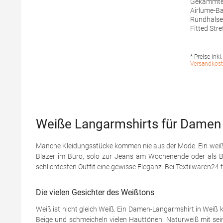
Gekämmte 
Airlume-B
Rundhalseinfa
Fitted Stretch-Passform
Vorgeschrum
Seitennaht
waschbar
* Preise inkl
erlaubtMa
Versandkost
52% Baumw
(Athletic 
10% Polye
Produktsic
Herstelle
Logistics
Weiße Langarmshirts für Damen –
Niederland
sales@bel
Manche Kleidungsstücke kommen nie aus der Mode. Ein weißes L
Blazer im Büro, solo zur Jeans am Wochenende oder als Bas
schlichtesten Outfit eine gewisse Eleganz. Bei Textilwaren24
Die vielen Gesichter des Weißtons
Weiß ist nicht gleich Weiß. Ein Damen-Langarmshirt in Wei
Beige und schmeicheln vielen Hauttönen. Naturweiß mit seine