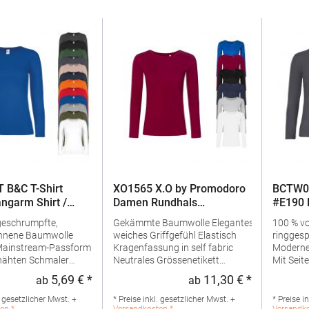
 B&C T-Shirt
XO1565 X.O by Promodoro
BCTW08
ngarm Shirt /
Damen Rundhals
#E190 
Langarmshirt
Damen
geschrumpfte,
Gekämmte Baumwolle Elegantes
100 % v
nnene Baumwolle
weiches Griffgefühl Elastisch
ringges
ainstream-Passform
Kragenfassung in self fabric
Moderne
n Schmaler
Neutrales Grössenetikett
Mit Seitennä
Kragen zur Betonung
Verstärkte Schulternähte
gerippte
5,69 € *
11,30 € *
ab
ab
Regulärer Preis:
Regulärer Pr
nen Halsausschnitts
Doppelnähte Seitennähte
des mod
und der Länge in oder
Schmal geschnittenGrammatur:
Kann auf
. gesetzlicher Mwst. +
* Preise inkl. gesetzlicher Mwst. +
* Preise i