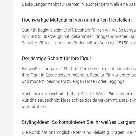
Basic-Langarmshirt für Damen in leuchtendem Weiß eine passend
Hochwertige Materialien von namhaften Herstellern
Qualität beginnt beim Stoff. Deshalb führen wir weiße La
von SOL'S überzeugt mit gekämmter, ringgesponnener Ba
Schulternähten – passend für den Alltag. Auch die #E150-Kol
Der richtige Schnitt für Ihre Figur
Ein weißes Langarm-T-Shirt für Damen sollte nicht nur schön 
Ihre Figur in Szene setzen möchten. Regular-Fit-Varianten b
und modern, besonders zu engen Hosen oder Leggings.
Auch beim Ausschnitt haben Sie die Wahl: Ein Langarmsh
Rundhalsausschnitt klassisch-zeitlos daherkommt. Details 
unterstützen.
Styling-Ideen: So kombinieren Sie Ihr weißes Langarm
Die Kombinationsmöglichkeiten sind vielseitig. Tragen Sie