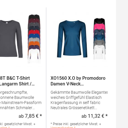
T B&C T-Shirt
XO1560 X.O by Promodoro
Langarm Shirt /
Damen V-Neck
Langarmshirt
orgeschrumpfte,
Gekämmte Baumwolle Elegantes
ponnene Baumwolle
weiches Griffgefühl Elastisch
 Mainstream-Passform
Kragenfassung in self fabric
hten Schmaler
Neutrales Grössenetikett
r Kragen zur Betonung
Verstärkte Schulternähte
7,85 € *
11,32 € *
ab
ab
eis:
Regulärer Preis:
Regulärer 
ernen Halsausschnitts
Doppelnähte Seitennähte
grund der Länge in oder
Schmal geschnittenGrammatur:
nkl. gesetzlicher Mwst. +
* Preise inkl. gesetzlicher Mwst. +