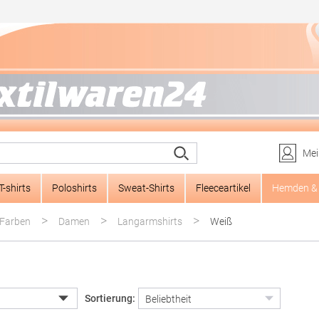
Mei
T-shirts
Poloshirts
Sweat-Shirts
Fleeceartikel
Hemden & 
>
>
>
Farben
Damen
Langarmshirts
Weiß
Sortierung: