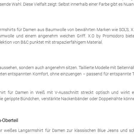
e Wahl. Diese Vielfalt zeigt: Selbst innerhalb einer Farbe gibt es Nuance
ngarmshirts für Damen aus Baumwolle von bewährten Marken wie SOL'S, 
umwolle und einem angenehm weichen Griff. X.O by Promodoro bietet
lektion von B&C punktet mit strapazierfähigem Material.
aussehen, sondern auch angenehm sitzen. Taillierte Modelle mit Seitennäh
ieten entspannten Komfort, ohne einzuengen – passend für entspannte Ta
irt für Damen in Weiß mit V-Ausschnitt streckt optisch und wirkt 
wie gerippte Bündchen, verstärkte Nackenbänder oder Doppelnähte können
-Oberteil
 Ihr weißes Langarmshirt für Damen zur klassischen Blue Jeans und sch