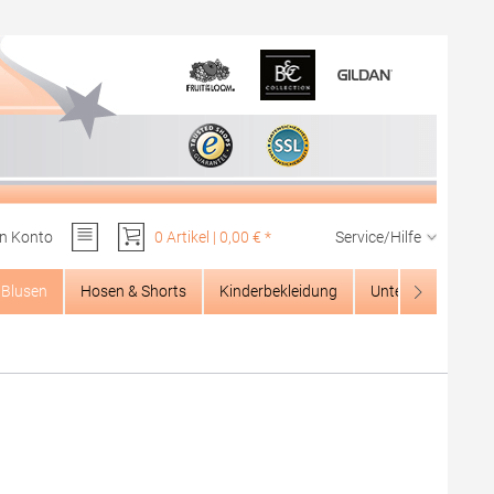
n Konto
0 Artikel | 0,00 € *
Service/Hilfe
Du hast 0 Produkte auf dem Merkzettel
Blusen
Hosen & Shorts
Kinderbekleidung
Unterwäsche