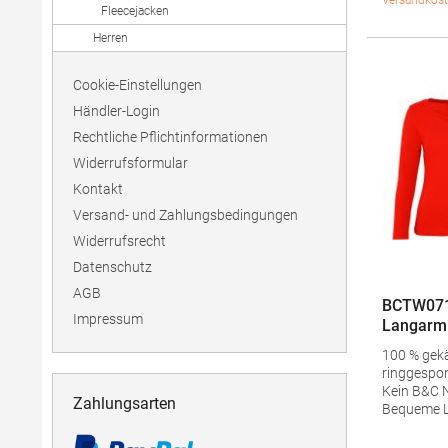
über der 
Versandkost
Fleecejacken
Satin-Etikett Widerstandsf
Material mi
Herren
Collection 
Wear Foun
Cookie-Einstellungen
Bügeln erl
waschbarT
Händler-Login
geeignetG
Rechtliche Pflichtinformationen
g/m²Mater
Widerrufsformular
100% Baum
85% Baumw
Kontakt
Viskose)A
Versand- und Zahlungsbedingungen
Produktsich
TW06THers
Widerrufsrecht
Group SA D
Datenschutz
Waterloo O
box 5 1410
AGB
BCTW071
Mail: info
Impressum
Langarm 
100 % gek
ringgespo
Kein B&C 
Zahlungsarten
Bequeme Länge Se
Legerer Medium
Kragen aus 