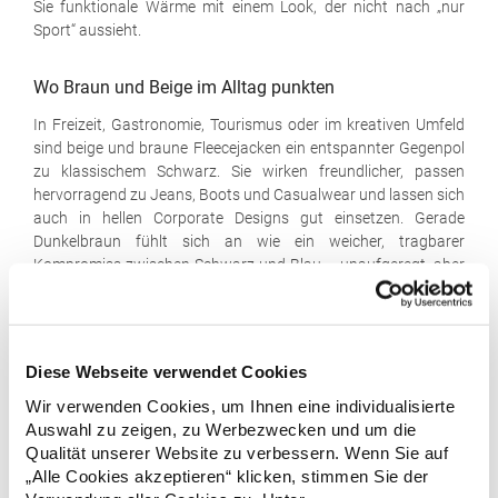
Sie funktionale Wärme mit einem Look, der nicht nach „nur
Sport“ aussieht.
Wo Braun und Beige im Alltag punkten
In Freizeit, Gastronomie, Tourismus oder im kreativen Umfeld
sind beige und braune Fleecejacken ein entspannter Gegenpol
zu klassischem Schwarz. Sie wirken freundlicher, passen
hervorragend zu Jeans, Boots und Casualwear und lassen sich
auch in hellen Corporate Designs gut einsetzen. Gerade
Dunkelbraun fühlt sich an wie ein weicher, tragbarer
Kompromiss zwischen Schwarz und Blau – unaufgeregt, aber
stilbewusst.
Auch als Ergänzung zu grauen oder schwarzen Jacken
ergeben Beige und Braun Sinn: Wer im Schrank bereits dunkle
Diese Webseite verwendet Cookies
Fleecejacken hat, bekommt mit Naturtönen eine zweite Option
für Tage, an denen das Outfit etwas lockerer aussehen darf.
Wir verwenden Cookies, um Ihnen eine individualisierte
Für Kombinationen mit hellen Oberteilen eignen sich etwa die
Auswahl zu zeigen, zu Werbezwecken und um die
weißen Herren-T-Shirts
, die unter Beige und Braun besonders
Qualität unserer Website zu verbessern. Wenn Sie auf
frisch wirken.
„Alle Cookies akzeptieren“ klicken, stimmen Sie der