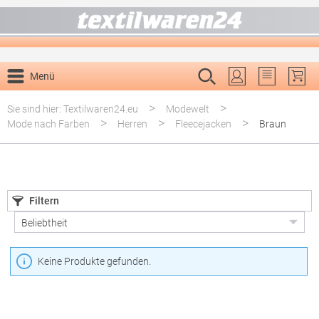
alt springen
Menü
Du hast 0 P
>
>
Sie sind hier: Textilwaren24.eu
Modewelt
>
>
>
Mode nach Farben
Herren
Fleecejacken
Braun
Filtern
Keine Produkte gefunden.