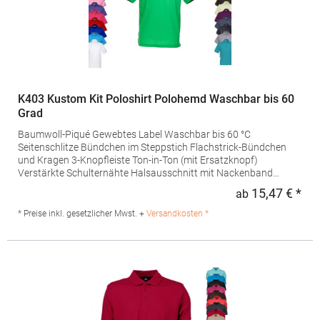
K403 Kustom Kit Poloshirt Polohemd Waschbar bis 60
Grad
Baumwoll-Piqué Gewebtes Label Waschbar bis 60 °C
Seitenschlitze Bündchen im Steppstich Flachstrick-Bündchen
und Kragen 3-Knopfleiste Ton-in-Ton (mit Ersatzknopf)
Verstärkte Schulternähte Halsausschnitt mit Nackenband
TrocknergeeignetSuperwashPolosKustomKitGrammatur: 185
15,47 € *
ab
Regu
g/m²Materialzusammensetzung: 65% Polyester / 35%
BaumwolleAngaben zur Produktsicherheit: Herst.-Nr.:
* Preise inkl. gesetzlicher Mwst. +
Versandkosten *
KK403Hersteller: Authorised Rep Compliance Ltd. Ground Floor
71 Lower Baggot Street Dublin D02 P593 Irland Kontakt:
www.arccompliance.com