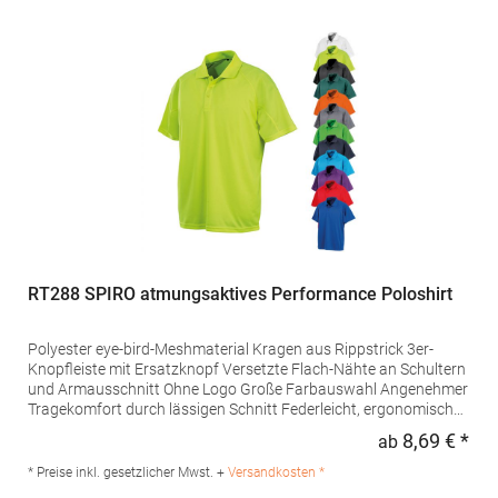
RT288 SPIRO atmungsaktives Performance Poloshirt
Polyester eye-bird-Meshmaterial Kragen aus Rippstrick 3er-
Knopfleiste mit Ersatzknopf Versetzte Flach-Nähte an Schultern
und Armausschnitt Ohne Logo Große Farbauswahl Angenehmer
Tragekomfort durch lässigen Schnitt Federleicht, ergonomische
Passform & angenehm im Griff Ohne Polybeutel-Verpackung
8,69 € *
ab
Regu
HighTec Stretch Material mit einer super Formbeständigkeit
Schnell trocknendes Piquet-Gewebe für perfekte
* Preise inkl. gesetzlicher Mwst. +
Versandkosten *
AtmungsaktivitätGrammatur: 135