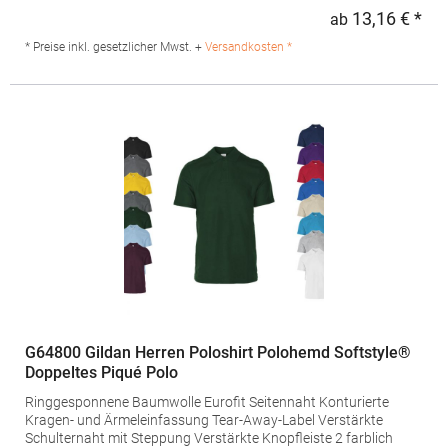
InnennahtGrammatur: 200 g/m²Materialzusammensetzung:
13,16 € *
ab
Regu
65% Polyester / 35% BaumwolleArtikelname: Men's Polo Shirt
PrimeAngaben zur Produktsicherheit: Herst.-Nr.:
* Preise inkl. gesetzlicher Mwst. +
Versandkosten *
00571Hersteller: SOLO INVEST 92 Rue Réaumur 75002 Paris
Frankreich E-Mail: sols@soloinvest.com
G64800 Gildan Herren Poloshirt Polohemd Softstyle®
Doppeltes Piqué Polo
Ringgesponnene Baumwolle Eurofit Seitennaht Konturierte
Kragen- und Ärmeleinfassung Tear-Away-Label Verstärkte
Schulternaht mit Steppung Verstärkte Knopfleiste 2 farblich