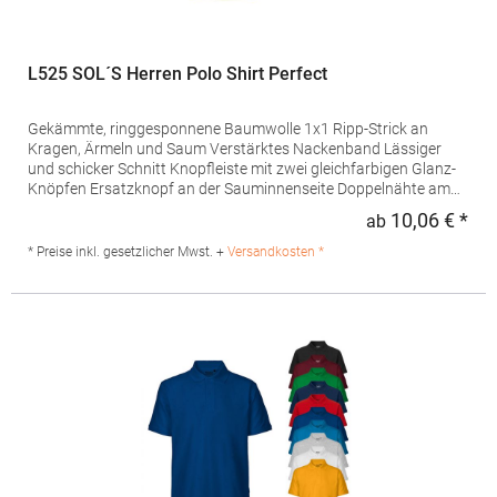
L525 SOL´S Herren Polo Shirt Perfect
Gekämmte, ringgesponnene Baumwolle 1x1 Ripp-Strick an
Kragen, Ärmeln und Saum Verstärktes Nackenband Lässiger
und schicker Schnitt Knopfleiste mit zwei gleichfarbigen Glanz-
Knöpfen Ersatzknopf an der Sauminnenseite Doppelnähte am
Saum Seitennähte Piqué-Material Modisch und
10,06 € *
ab
Regu
ausgefallenGrammatur: 180 g/m²Materialzusammensetzung:
100% Baumwolle (Grey Melange: 85% Baumwolle / 15%
* Preise inkl. gesetzlicher Mwst. +
Versandkosten *
Viskose), (Ash: 98% Baumwolle / 2% Viskose), (Heather Denim,
Charcoal Melange: 60% Baumwolle / 40% Viskose) Artikelname:
Men's Polo Shirt PerfectAngaben zur Produktsicherheit:Herst.-
Nr.: 11346Hersteller: SOLO INVEST 92 Rue Réaumur 75002 Paris
Frankreich E-Mail: sols@soloinvest.com