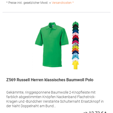
Viskose)Angaben zur Produktsicherheit: Herst.-Nr.:
* Preise inkl. gesetzlicher Mwst. +
Versandkosten *
PM430Hersteller: The Cotton Group SA Drève Richelle 161
Waterloo Office Park Building O, box 5 1410 Waterloo Belgien E-
Mail: info@bc-collection.eu
Z569 Russell Herren klassisches Baumwoll Polo
Gekämmte, ringgesponnene Baumwolle 2-Knopfleiste mit
farblich abgestimmten Knöpfen Nackenband Flachstrick-
Kragen und -Bündchen Verstärkte Schulternaht Ersatzknopf in
der Naht Doppelnaht am Bund
SeitenschlitzeRussellClassicPoloGrammatur: 200 g/m² (White: