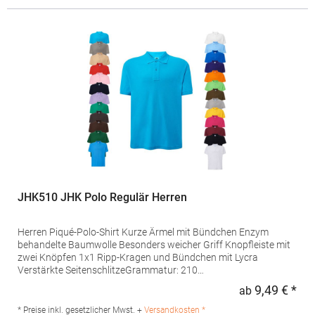
E-Mail: info@daiber.de
JHK510 JHK Polo Regulär Herren
Herren Piqué-Polo-Shirt Kurze Ärmel mit Bündchen Enzym
behandelte Baumwolle Besonders weicher Griff Knopfleiste mit
zwei Knöpfen 1x1 Ripp-Kragen und Bündchen mit Lycra
Verstärkte SeitenschlitzeGrammatur: 210
g/m²Materialzusammensetzung: 100% Baumwolle (Ash
9,49 € *
ab
Regu
Melange: 98% Baumwolle / 2% Viskose), (Grey Melange: 85%
Baumwolle / 15% Viskose)Angaben zur
* Preise inkl. gesetzlicher Mwst. +
Versandkosten *