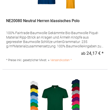
NE20080 Neutral Herren klassisches Polo
100% Fairtrade-Baumwolle Gekämmte Bio-Baumwolle Piqué-
Material Ripp-Strick an Kragen und Ärmeln Knöpfe aus
gepresster Baumwolle Schlitze untenGrammatur: 235
g/m²Materialzusammensetzung: 100% BaumwolleAngaben zur
Produktsicherheit: Herst.-Nr.: O20080Hersteller: Neutral.Com
24,17 € *
ab
Regu
A/S VESTERBROGADE 149 BUILDING 6, GROUND FLOOR 1620
COPENHAGEN V Dänemark E-Mail: neutral@neutral.com
* Preise inkl. gesetzlicher Mwst. +
Versandkosten *