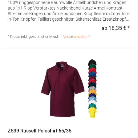
100% ringgesponnene Baumwolle Ärmelbündchen und Kragen
aus 1x1 Ripp Verstärktes Nackenband Kurze Ärmel Kontrast-
Streifen an Kragen und Ärmelbündchen Knopfleiste mit drei Ton-
in-Ton Knöpfen Tailliert geschnitten Seitenschlitze Ersatzknopf
an der InnennahtGrammatur: 200
18,35 € *
ab
Regu
g/m²Materialzusammensetzung: 100% Baumwolle (Grey
Melange/Orange: 85% Baumwolle / 15% Viskose) Artikelname:
* Preise inkl. gesetzlicher Mwst. +
Versandkosten *
Men's Polo Shirt PasadenaAngaben zur
Produktsicherheit: Herst.-Nr.: 00577Hersteller: SOLO INVEST 92
Rue Réaumur 75002 Paris Frankreich E-Mail:
sols@soloinvest.com
Z539 Russell Poloshirt 65/35