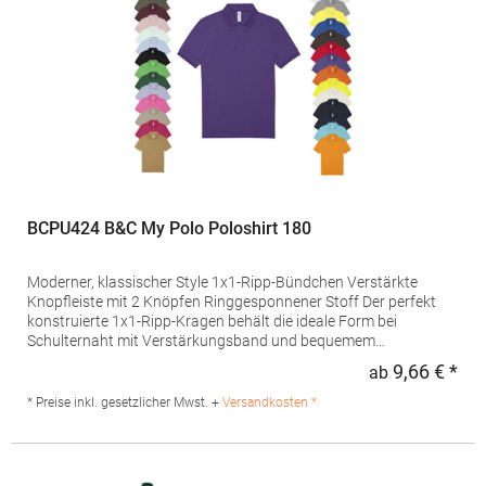
BCPU424 B&C My Polo Poloshirt 180
Moderner, klassischer Style 1x1-Ripp-Bündchen Verstärkte
Knopfleiste mit 2 Knöpfen Ringgesponnener Stoff Der perfekt
konstruierte 1x1-Ripp-Kragen behält die ideale Form bei
Schulternaht mit Verstärkungsband und bequemem
Nackenband Feines Piqué Farblich abgestimmte Knöpfe
9,66 € *
ab
Regu
Besonders weiches Satin-EtikettPfegehinweis: 40 °C
waschbarTrockner geeignetBügeln erlaubtGrammatur: 180
* Preise inkl. gesetzlicher Mwst. +
Versandkosten *
g/m²Materialzusammensetzung: 100% Baumwolle (Sport Grey:
90% Baumwolle / 10% Viskose), (Meta Gold: 78% Baumwolle /
12% Metallic / 10% Polyester)Angaben zur
Produktsicherheit: Herst.-Nr.: PU424Hersteller: The Cotton