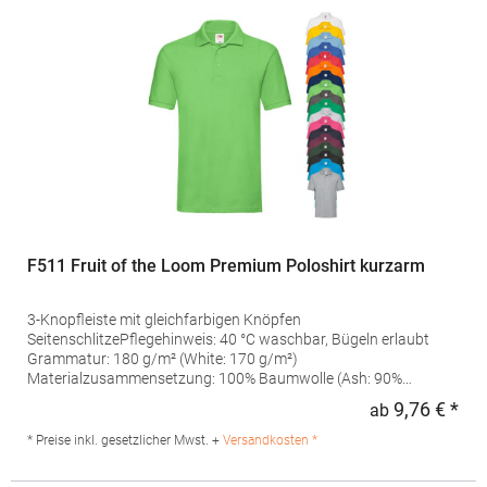
F511 Fruit of the Loom Premium Poloshirt kurzarm
3-Knopfleiste mit gleichfarbigen Knöpfen
SeitenschlitzePflegehinweis: 40 °C waschbar, Bügeln erlaubt
Grammatur: 180 g/m² (White: 170 g/m²)
Materialzusammensetzung: 100% Baumwolle (Ash: 90%
Baumwolle / 10% Polyester, Heather Grey: 97% Baumwolle / 3%
9,76 € *
ab
Regu
Polyester)Artikelname: Premium PoloAngaben zur
Produktsicherheit: Herst.-Nr.: 63-218-0 Hersteller: Fruit of the
* Preise inkl. gesetzlicher Mwst. +
Versandkosten *
Loom International Ltd., Unit 6, Lisfannon Business Centre, Co.
Donegal, F93 Y2NA Buncrana, Irland E-Mail: