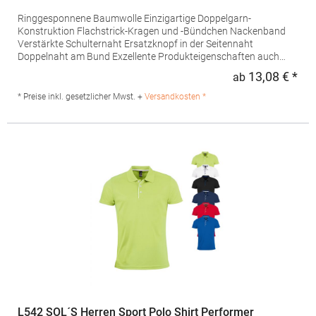
Ringgesponnene Baumwolle Einzigartige Doppelgarn-
Konstruktion Flachstrick-Kragen und -Bündchen Nackenband
Verstärkte Schulternaht Ersatzknopf in der Seitennaht
Doppelnaht am Bund Exzellente Produkteigenschaften auch
nach häufigem Waschen und Tragen Feiner Piquéstoff für
13,08 € *
ab
Regu
hervorragende VeredelungGrammatur: 215 g/m² (White: 210
g/m²) Materialzusammensetzung: 65% Polyester / 35%
* Preise inkl. gesetzlicher Mwst. +
Versandkosten *
BaumwolleAngaben zur Produktsicherheit: Herst.-Nr.: R-539M-0
Hersteller: Fruit of the Loom International Ltd., Unit 6, Lisfannon
Business Centre, Co. Donegal, F93 Y2NA Buncrana, Irland E-
Mail: fruitbrands@fotlinc.com
L542 SOL´S Herren Sport Polo Shirt Performer