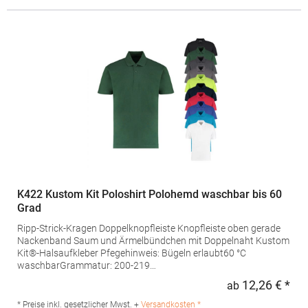
g/m²Materialzusammensetzung: 100% PolyesterAngaben zur
Produktsicherheit: Herst.-Nr.: S288XHersteller: Result Clothing
Ltd. Narcisova 1 821 01 Bratislava Slowakei E-Mail:
sales@resultclothing.com
K422 Kustom Kit Poloshirt Polohemd waschbar bis 60
Grad
Ripp-Strick-Kragen Doppelknopfleiste Knopfleiste oben gerade
Nackenband Saum und Ärmelbündchen mit Doppelnaht Kustom
Kit®-Halsaufkleber Pfegehinweis: Bügeln erlaubt60 °C
waschbarGrammatur: 200-219
g/m²Materialzusammensetzung: 50% Baumwolle / 50%
12,26 € *
ab
Regu
PolyesterAngaben zur Produktsicherheit: Herst.-Nr.:
KK422Hersteller: Authorised Rep Compliance Ltd. Ground Floor
* Preise inkl. gesetzlicher Mwst. +
Versandkosten *