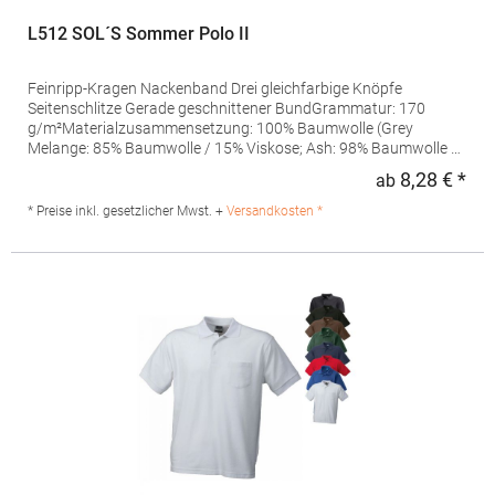
L512 SOL´S Sommer Polo II
Feinripp-Kragen Nackenband Drei gleichfarbige Knöpfe
Seitenschlitze Gerade geschnittener BundGrammatur: 170
g/m²Materialzusammensetzung: 100% Baumwolle (Grey
Melange: 85% Baumwolle / 15% Viskose; Ash: 98% Baumwolle /
2% Viskose)Artikelname: Summer Polo IIAngaben zur
8,28 € *
ab
Regu
Produktsicherheit: Herst.-Nr.: 11342Hersteller: SOLO INVEST 92
Rue Réaumur 75002 Paris Frankreich E-Mail:
* Preise inkl. gesetzlicher Mwst. +
Versandkosten *
sols@soloinvest.com