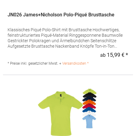
JN026 James+Nicholson Polo-Piqué Brusttasche
Klassisches Piqué Polo-Shirt mit Brusttasche Hochwertiges,
feinstrukturiertes Piqué-Material Ringgesponnene Baumwolle
Gestrickter Polokragen und Ärmelbündchen Seitenschlitze
Aufgesetzte Brusttasche Nackenband Knöpfe Ton-in-Ton
Doppelnähte an Schultern und ArmausschnittGrammatur: 210
15,99 € *
ab
Regu
g/m²Materialzusammensetzung: 60% Baumwolle / 40%
PolyesterAngaben zur Produktsicherheit: Herst.-Nr.:
* Preise inkl. gesetzlicher Mwst. +
Versandkosten *
JN026Hersteller: Gustav Daiber GmbH Vor dem Weißen Stein
25-31 72461 Albstadt Deutschland E-Mail: info@daiber.de