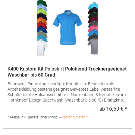
Group SA Drève Richelle 161 Waterloo Office Park Building O, box
5 1410 Waterloo Belgien E-Mail: info@bc-collection.eu
K400 Kustom Kit Poloshirt Polohemd Trocknergeeignet
Waschbar bis 60 Grad
Baumwoll-Piqué Abgeschrägte Knopfleiste Besonders als
Arbeitskleidung bestens geeignet Gewebtes Label Verstärkte
Schulternähte Halsausschnitt mit Nackenband 3-Knopfleiste im
Hornknopf-Design Superwash (waschbar bis 60 °C) Ersatzknopf
Trocknergeeignet Grammatur: 180
16,69 € *
ab
Regu
g/m²Materialzusammensetzung: 65% Polyester / 35%
BaumwolleAngaben zur Produktsicherheit: Herst.-Nr.:
* Preise inkl. gesetzlicher Mwst. +
Versandkosten *
KK400Hersteller: Authorised Rep Compliance Ltd. Ground Floor
71 Lower Baggot Street Dublin D02 P593 Irland Kontakt:
www.arccompliance.com