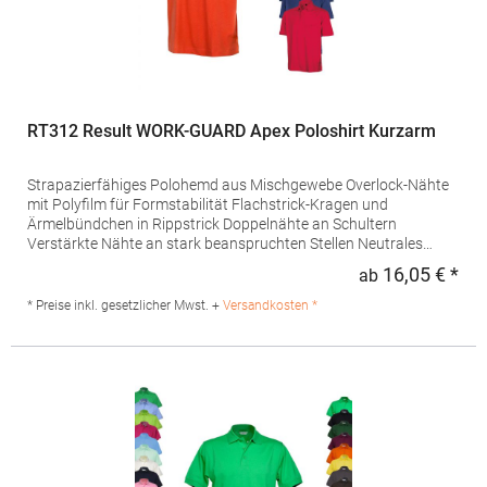
RT312 Result WORK-GUARD Apex Poloshirt Kurzarm
Strapazierfähiges Polohemd aus Mischgewebe Overlock-Nähte
mit Polyfilm für Formstabilität Flachstrick-Kragen und
Ärmelbündchen in Rippstrick Doppelnähte an Schultern
Verstärkte Nähte an stark beanspruchten Stellen Neutrales
Etikett im Kragen für die einfache Veredelung/Personalisierung
16,05 € *
ab
Regu
Verstärkte Knopfleiste mit drei Knöpfen Aufgesetzte
Brusttasche mit Knopfverschluss Verstärkte Seitenschlitze
* Preise inkl. gesetzlicher Mwst. +
Versandkosten *
Ersatzknopf Stehkragen Angesetzte Ärmel Weiches Piquet-
Gewebe mit COOL-DRY feuchtigkeitsabsorbierenden
Eigenschaften, Atmungsaktivität und Verzugkontrolle Weicher,
lose hängender Taschenbeutel innen für einfache Veredelung
auf der linken BrustseiteGrammatur: 200
g/m²Materialzusammensetzung: 50% Polyester / 50%
BaumwolleAngaben zur Produktsicherheit: Herst.-Nr.:
R312XHersteller: Result Clothing Ltd. Narcisova 1 821 01
Bratislava Slowakei E-Mail: sales@resultclothing.com