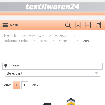
alt springen
Menü
Du hast 0 P
>
>
Sie sind hier: Textilwaren24.eu
Modewelt
>
>
>
Mode nach Farben
Herren
Poloshirts
Grün
Filtern
Seite:
von
2
1
Seite