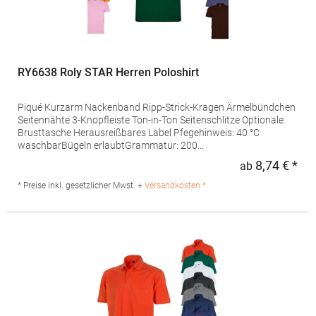
RY6638 Roly STAR Herren Poloshirt
Piqué Kurzarm Nackenband Ripp-Strick-Kragen Ärmelbündchen
Seitennähte 3-Knopfleiste Ton-in-Ton Seitenschlitze Optionale
Brusttasche Herausreißbares Label Pfegehinweis: 40 °C
waschbarBügeln erlaubtGrammatur: 200
g/m²Materialzusammensetzung: 100% Baumwolle (Grey
8,74 € *
ab
Regu
Heather: 85% Baumwolle / 15% Viskose)Angaben zur
Produktsicherheit:Herst.-Nr.: PO6638Hersteller: GORFACTORY
* Preise inkl. gesetzlicher Mwst. +
Versandkosten *
S.A Ctra. Santomera / Abanilla Km 8.8 30620 Fortuna (Murcia)
Spanien E-Mail: info@gorfactory.es