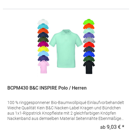
Produktsicherheit: Herst.-Nr.: PORA210Hersteller: JHK Central
Avda de la Industria 10 28947 Fuenlabrada Spanien E-Mail:
info@jhktshirt.com
BCPM430 B&C INSPIRE Polo / Herren
100 % ringgesponnener Bio-Baumwollpiqué Einlaufvorbehandelt
Weiche Qualität Kein B&C Nacken-Label Kragen und Bündchen
aus 1x1-Rippstrick Knopfleiste mit 2 gleichfarbigen Knöpfen
Nackenband aus demselben Material Seitennähte Ebenmäßige
Oberfläche Grammatur: 170 g/m²Materialzusammensetzung:
9,03 € *
ab
Regu
100% Baumwolle (Heather Grey: 90% Baumwolle / 10%