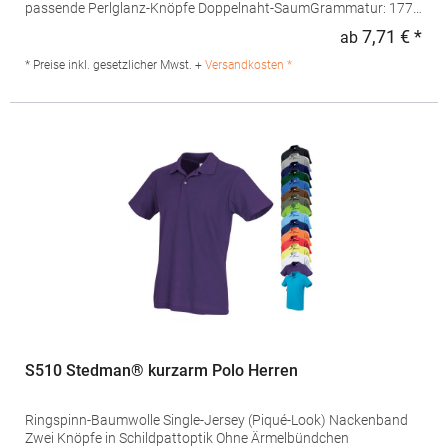
passende Perlglanz-Knöpfe Doppelnaht-SaumGrammatur: 177
g/m² (White: 172 g/m²) Materialzusammensetzung: 100%
7,71 € *
ab
Regu
Baumwolle (Sport Grey: 90% Baumwolle / 10%
Polyester)Angaben zur Produktsicherheit: Herst.-Nr.:
* Preise inkl. gesetzlicher Mwst. +
Versandkosten *
64800Hersteller: Gildan Activewear EU Avenue Louise 65 Box 11
Office 220 1050 Brüssel Belgien E-Mail:
Customerservice@gildanonline.com
S510 Stedman® kurzarm Polo Herren
Ringspinn-Baumwolle Single-Jersey (Piqué-Look) Nackenband
Zwei Knöpfe in Schildpattoptik Ohne Ärmelbündchen