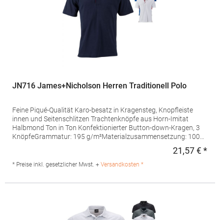
JN716 James+Nicholson Herren Traditionell Polo
Feine Piqué-Qualität Karo-besatz in Kragensteg, Knopfleiste
innen und Seitenschlitzen Trachtenknöpfe aus Horn-Imitat
Halbmond Ton in Ton Konfektionierter Button-down-Kragen, 3
KnöpfeGrammatur: 195 g/m²Materialzusammensetzung: 100%
BaumwolleAngaben zur Produktsicherheit: Herst.-Nr.:
21,57 € *
Regu
JN716Hersteller: Gustav Daiber GmbH Vor dem Weißen Stein
25-31 72461 Albstadt Deutschland E-Mail: info@daiber.de
* Preise inkl. gesetzlicher Mwst. +
Versandkosten *