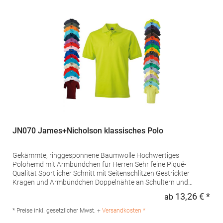
fruitbrands@fotlinc.com
JN070 James+Nicholson klassisches Polo
Gekämmte, ringgesponnene Baumwolle Hochwertiges
Polohemd mit Armbündchen für Herren Sehr feine Piqué-
Qualität Sportlicher Schnitt mit Seitenschlitzen Gestrickter
Kragen und Armbündchen Doppelnähte an Schultern und
Armausschnitt Knöpfe Ton-in-TonGrammatur: 195 g/m²
13,26 € *
ab
Regu
Materialzusammensetzung: 100% BaumwolleAngaben zur
Produktsicherheit: Herst.-Nr.: JN070Hersteller: Gustav Daiber
* Preise inkl. gesetzlicher Mwst. +
Versandkosten *
GmbH Vor dem Weißen Stein 25-31 72461 Albstadt Deutschland