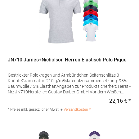
JN710 James+Nicholson Herren Elastisch Polo Piqué
Gestrickter Polokragen und Armbündchen Seitenschlitze 3
KnöpfeGrammatur: 210 g/m²Materialzusammensetzung: 95%
Baumwolle / 5% ElasthanAngaben zur Produktsicherheit: Herst.-
Nr.: JN710Hersteller: Gustav Daiber GmbH Vor dem Weißen
Stein 25-31 72461 Albstadt Deutschland E-Mail: info@daiber.de
22,16 € *
Regu
* Preise inkl. gesetzlicher Mwst. +
Versandkosten *