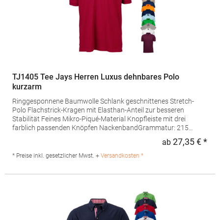
TJ1405 Tee Jays Herren Luxus dehnbares Polo
kurzarm
Ringgesponnene Baumwolle Schlank geschnittenes Stretch-
Polo Flachstrick-Kragen mit Elasthan-Anteil zur besseren
Stabilität Feines Mikro-Piqué-Material Knopfleiste mit drei
farblich passenden Knöpfen NackenbandGrammatur: 215
g/m²Materialzusammensetzung: 95% Baumwolle / 5%
27,35 € *
ab
Regu
ElasthanAngaben zur Produktsicherheit: Herst.-Nr.:
1405Hersteller: Tee Jays A/S Lansen 16 9230 Svenstrup J
* Preise inkl. gesetzlicher Mwst. +
Versandkosten *
Dänemark E-Mail: info@teejays.dk