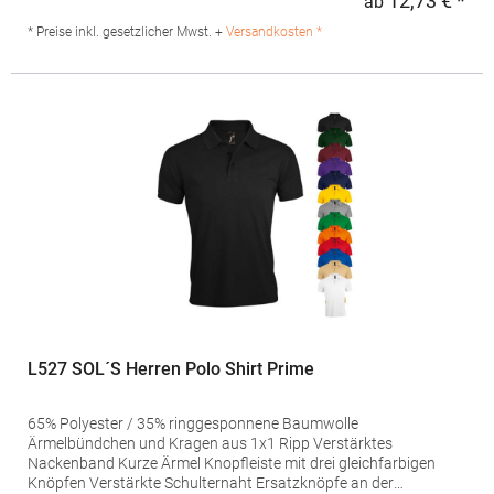
12,73 € *
ab
Regu
195 g/m²) Materialzusammensetzung: 100%
BaumwolleAngaben zur Produktsicherheit: Herst.-Nr.: R-569M-0
* Preise inkl. gesetzlicher Mwst. +
Versandkosten *
Hersteller: Fruit of the Loom International Ltd., Unit 6, Lisfannon
Business Centre, Co. Donegal, F93 Y2NA Buncrana, Irland E-
Mail: fruitbrands@fotlinc.com
L527 SOL´S Herren Polo Shirt Prime
65% Polyester / 35% ringgesponnene Baumwolle
Ärmelbündchen und Kragen aus 1x1 Ripp Verstärktes
Nackenband Kurze Ärmel Knopfleiste mit drei gleichfarbigen
Knöpfen Verstärkte Schulternaht Ersatzknöpfe an der