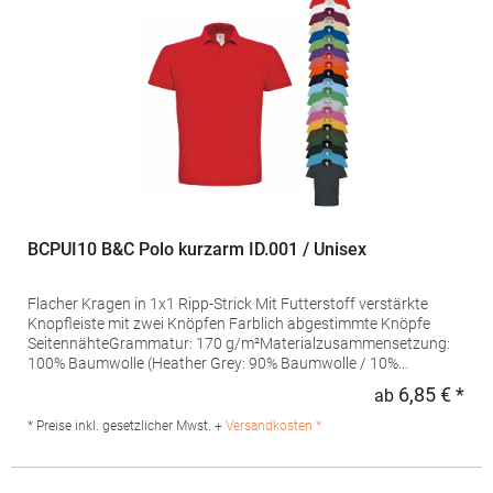
Nr.: F502Angaben zur Produktsicherheit: Herst.-Nr.: 63-402-0
Hersteller: Fruit of the Loom International Ltd., Unit 6, Lisfannon
Business Centre, Co. Donegal, F93 Y2NA Buncrana, Irland E-
Mail: fruitbrands@fotlinc.com
BCPUI10 B&C Polo kurzarm ID.001 / Unisex
Flacher Kragen in 1x1 Ripp-Strick Mit Futterstoff verstärkte
Knopfleiste mit zwei Knöpfen Farblich abgestimmte Knöpfe
SeitennähteGrammatur: 170 g/m²Materialzusammensetzung:
100% Baumwolle (Heather Grey: 90% Baumwolle / 10%
Viskose)Angaben zur Produktsicherheit: Herst.-Nr.:
6,85 € *
ab
Regu
PUI10Hersteller: The Cotton Group SA Drève Richelle 161
Waterloo Office Park Building O, box 5 1410 Waterloo Belgien E-
* Preise inkl. gesetzlicher Mwst. +
Versandkosten *
Mail: info@bc-collection.eu