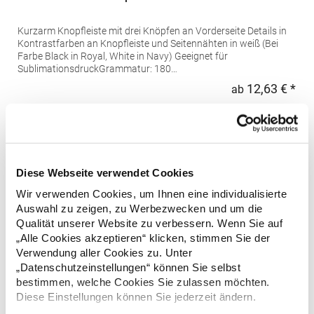
Kurzarm Knopfleiste mit drei Knöpfen an Vorderseite Details in
Kontrastfarben an Knopfleiste und Seitennähten in weiß (Bei
Farbe Black in Royal, White in Navy) Geeignet für
SublimationsdruckGrammatur: 180
g/m²Materialzusammensetzung: 100% PolyesterArtikelname:
12,63 € *
ab
Regu
Men's Sports Polo Shirt PerformerAngaben zur
Produktsicherheit: Herst.-Nr.: 01180 Hersteller: SOLO INVEST 92
* Preise inkl. gesetzlicher Mwst. +
Versandkosten *
Rue Réaumur 75002 Paris Frankreich E-Mail:
sols@soloinvest.com
Diese Webseite verwendet Cookies
Wir verwenden Cookies, um Ihnen eine individualisierte
Auswahl zu zeigen, zu Werbezwecken und um die
Qualität unserer Website zu verbessern. Wenn Sie auf
„Alle Cookies akzeptieren“ klicken, stimmen Sie der
Verwendung aller Cookies zu. Unter
„Datenschutzeinstellungen“ können Sie selbst
bestimmen, welche Cookies Sie zulassen möchten.
Diese Einstellungen können Sie jederzeit ändern.