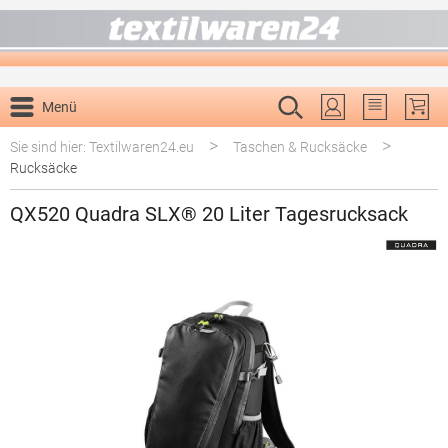
alt springen
Menü
Du hast 0 P
>
>
Sie sind hier: Textilwaren24.eu
Taschen & Rucksäcke
Rucksäcke
QX520 Quadra SLX® 20 Liter Tagesrucksack
Bildergalerie überspringen