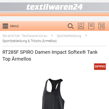
alt springen
Menü
Du hast 0 P
>
>
Sie sind hier: Textilwaren24.eu
Sportbekleidung
Sportbekleidung & Trikots (Ärmellos)
RT285F SPIRO Damen Impact Softex® Tank
Top Ärmellos
Bildergalerie überspringen