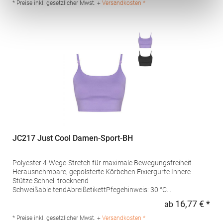
* Preise inkl. gesetzlicher Mwst. +
Versandkosten *
JC217 Just Cool Damen-Sport-BH
Polyester 4-Wege-Stretch für maximale Bewegungsfreiheit
Herausnehmbare, gepolsterte Körbchen Fixiergurte Innere
Stütze Schnell trocknend
SchweißableitendAbreißetikettPfegehinweis: 30 °C
waschbarGrammatur: 240 g/m²Materialzusammensetzung:
16,77 € *
ab
Regu
80% Polyester / 20% ElasthanAngaben zur
Produktsicherheit: Herst.-Nr.: JC217 Hersteller: Norty B.V.,
* Preise inkl. gesetzlicher Mwst. +
Versandkosten *