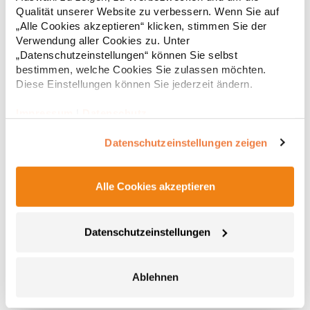
Regu
geeignetAngaben zur
Qualität unserer Website zu verbessern. Wenn Sie auf
Produktsicherheit: Herstellernummer:TL332HENBURY BV.,
* Preise inkl. gesetzlicher Mwst. +
Versandkosten *
„Alle Cookies akzeptieren“ klicken, stimmen Sie der
Kingsfordweg 151, Amsterdam, 10436R, The
Netherlandsenquiries@henbury.comGrammatur: 330
Verwendung aller Cookies zu. Unter
g/m²Materialzusammensetzung: 92% Nylon / 8% Elasthan
„Datenschutzeinstellungen“ können Sie selbst
bestimmen, welche Cookies Sie zulassen möchten.
Diese Einstellungen können Sie jederzeit ändern.
Impressum
|
Datenschutz
Datenschutzeinstellungen zeigen
Alle Cookies akzeptieren
L02073 SOL´S Herren Trägershirt Ärmellos Sporty
Datenschutzeinstellungen
Atmungsaktiv schnelltrocknend Feinrippeinfassung am Hals
SeitennähteMaterialzusammensetzung: 100%
PolyesterAngaben zur Produktsicherheit: Herst.-Nr.:
02073Hersteller: SOLO INVEST 92 Rue Réaumur 75002 Paris
Ablehnen
Frankreich E-Mail: sols@soloinvest.com
3,83 € *
ab
Regu