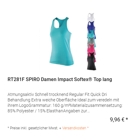
Kingsfordweg 151, 1043GR Amsterdam Niederlande E-Mail:
info@norty.com
RT281F SPIRO Damen Impact Softex® Top lang
Atmungsaktiv Schnell trocknend Regular Fit Quick Dri
Behandlung Extra weiche Oberfläche Ideal zum veredeln mit
ihrem LogoGrammatur: 160 g/m²Materialzusammensetzung:
85% Polyester / 15% ElasthanAngaben zur
Produktsicherheit: Herst.-Nr.: S281FHersteller: Result Clothing
9,96 € *
Regu
Ltd. Narcisova 1 821 01 Bratislava Slowakei E-Mail:
sales@resultclothing.com
* Preise inkl. gesetzlicher Mwst. +
Versandkosten *