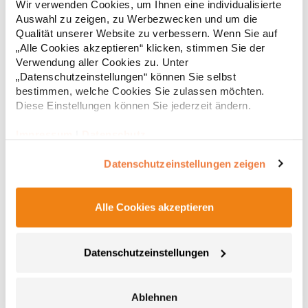
Wir verwenden Cookies, um Ihnen eine individualisierte
Reissverschluss am Rücken Maschinell waschbar bis 30
Auswahl zu zeigen, zu Werbezwecken und um die
°CGrammatur: 140 g/m² Materialzusammensetzung: 100%
PolyesterAngaben zur Produktsicherheit: Herst.-Nr.:
Qualität unserer Website zu verbessern. Wenn Sie auf
49,41 € *
ab
Regu
2279Hersteller: Brook Taverner BV Keizersgracht 482 1071EG
„Alle Cookies akzeptieren“ klicken, stimmen Sie der
Amsterdam Niederlande E-Mail: sales@brooktaverner.com
* Preise inkl. gesetzlicher Mwst. +
Versandkosten *
Verwendung aller Cookies zu. Unter
„Datenschutzeinstellungen“ können Sie selbst
bestimmen, welche Cookies Sie zulassen möchten.
Diese Einstellungen können Sie jederzeit ändern.
Impressum
|
Datenschutz
Datenschutzeinstellungen zeigen
Alle Cookies akzeptieren
MV470012 Marvelis Herren Hemd Modern Fit kurzarm
Datenschutzeinstellungen
Modern fit Bügelfrei New Kent Kragen Brusttasche mit
Bestickung Kurzarm White, Navy, Black: 100% Popeline; Blue,
Ablehnen
Anthracite: 100% Chambray White bis 60 °C