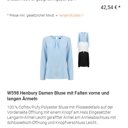
Produktsicherheit: Herstellernummer:
42,54 € *
Regu
679969/759969MARVELIS KG, Freiberger Str. 26, 74379
Ingersheim, Deutschland, E-Mail:
* Preise inkl. gesetzlicher Mwst. +
Versandkosten *
info@marvelis.comGrammatur: 120
g/m²Materialzusammensetzung: 100% Baumwolle
W598 Henbury Damen Bluse mit Falten vorne und
langen Ärmeln
100 % Cofrex/Pufy Polyester Bluse mit Plisseedetails auf der
Vorderseite Öffnung mit einem Knopf am Hals Eingesetzter
Langarm-Ärmel Leicht geraffter Ärmel am Ärmelabschluss mit
Schlüsselloch-Öffnung und Knopfverschluss Leicht
abgerundeter Saum Das Material ist pflegeleicht,