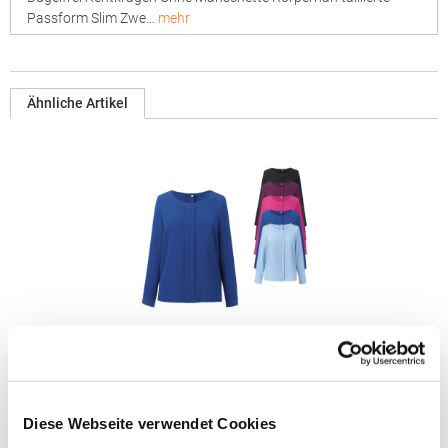
Passform Slim Zwe…
mehr
Ähnliche Artikel
BR802 Brook Taverner Roma Bistro-Bluse Langarm für
Damen
Diese Webseite verwendet Cookies
Langarm Damenbluse Rundhals Details an der Vorderfalte Bust
darts Sportmanschette mit goldenem Knopf Goldener