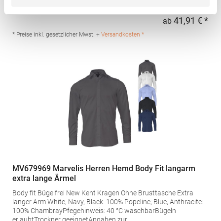
waschbarPfegehinweis: 40 °C waschbarBügelfreiBügeln
erlaubtTrockner geeignetAngaben zur
41,91 € *
ab
Regu
Produktsicherheit: Herstellernummer:
470012/470412MARVELIS KG, Freiberger Str. 26, 74379
* Preise inkl. gesetzlicher Mwst. +
Versandkosten *
Ingersheim, Deutschland, E-Mail:
info@marvelis.comGrammatur: 120
g/m²Materialzusammensetzung: 100% Baumwolle
MV679969 Marvelis Herren Hemd Body Fit langarm
extra lange Ärmel
Body fit Bügelfrei New Kent Kragen Ohne Brusttasche Extra
langer Arm White, Navy, Black: 100% Popeline; Blue, Anthracite:
100% ChambrayPfegehinweis: 40 °C waschbarBügeln
erlaubtTrockner geeignetAngaben zur