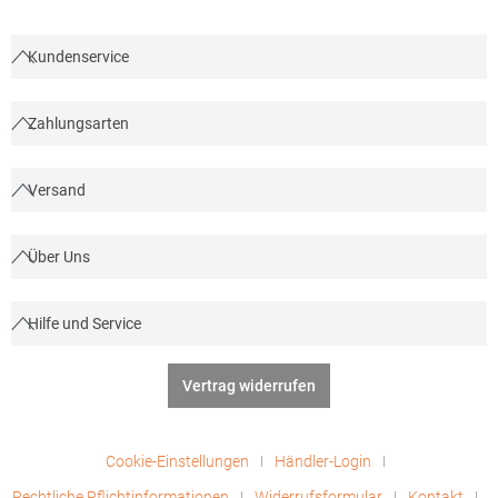
Netherlandswww.beechfieldbrands.com,
sales@beechfield.comMaterialzusammensetzung: 100%
Polyester
Kundenservice
Zahlungsarten
Versand
Über Uns
Hilfe und Service
Vertrag widerrufen
Cookie-Einstellungen
Händler-Login
Rechtliche Pflichtinformationen
Widerrufsformular
Kontakt