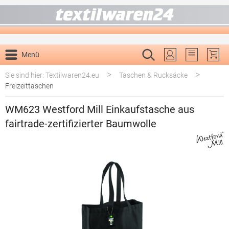
alt springen
Menü
Du hast 0 P
>
>
Sie sind hier: Textilwaren24.eu
Taschen & Rucksäcke
Freizeittaschen
WM623 Westford Mill Einkaufstasche aus
fairtrade-zertifizierter Baumwolle
Bildergalerie überspringen