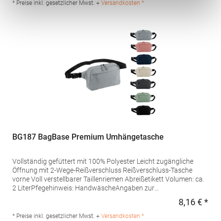
Produktsicherheit: Herstellernummer:BG184Beechfield Brands
* Preise inkl. gesetzlicher Mwst. +
Versandkosten *
Europe B.V., Posthoornstraat 17, 301 IWD Rotterdam, The
Netherlandswww.beechfieldbrands.com,
sales@beechfield.comMaterialzusammensetzung: 100%
Polyester
BG187 BagBase Premium Umhängetasche
Vollständig gefüttert mit 100% Polyester Leicht zugängliche
Öffnung mit 2-Wege-Reißverschluss Reißverschluss-Tasche
vorne Voll verstellbarer Taillenriemen Abreißetikett Volumen: ca.
2 LiterPfegehinweis: HandwäscheAngaben zur
Produktsicherheit: Herstellernummer:BG187Beechfield Brands
8,16 € *
Regu
Europe B.V., Posthoornstraat 17, 301 IWD Rotterdam, The
Netherlandswww.beechfieldbrands.com,
* Preise inkl. gesetzlicher Mwst. +
Versandkosten *