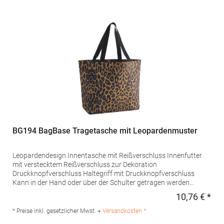
sales@beechfield.comMaterialzusammensetzung: 100%
Polyester
BG194 BagBase Tragetasche mit Leopardenmuster
Leopardendesign Innentasche mit Reißverschluss Innenfutter
mit verstecktem Reißverschluss zur Dekoration
Druckknopfverschluss Haltegriff mit Druckknopfverschluss
Kann in der Hand oder über der Schulter getragen werden
TearAway-Etikett für einfaches Rebranding Lieferung ohne
10,76 € *
Regu
Dekoration/InhaltPfegehinweis: nicht waschbarAngaben zur
Produktsicherheit: Herstellernummer:BG194Beechfield Brands
* Preise inkl. gesetzlicher Mwst. +
Versandkosten *
Europe B.V., Posthoornstraat 17, 301 IWD Rotterdam, The