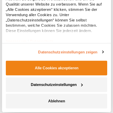
Regu
Schulterpolster Wertige Metall-Accessoires Lieferung ohne
Qualität unserer Website zu verbessern. Wenn Sie auf
Inhalt/DekoMaterialzusammensetzung: 100%
* Preise inkl. gesetzlicher Mwst. +
Versandkosten *
„Alle Cookies akzeptieren“ klicken, stimmen Sie der
BaumwolleAngaben zur Produktsicherheit: Herst.-Nr.:
1816071Hersteller: Halfar System GmbH Ludwig-Erhard-Allee
Verwendung aller Cookies zu. Unter
23 33719 Bielefeld Deutschland E-Mail: info@halfar.com
„Datenschutzeinstellungen“ können Sie selbst
bestimmen, welche Cookies Sie zulassen möchten.
Diese Einstellungen können Sie jederzeit ändern.
Impressum
|
Datenschutz
Datenschutzeinstellungen zeigen
Alle Cookies akzeptieren
BG184 BagBase Original Tragetasche
Datenschutzeinstellungen
Enthält zertifiziertes 600D-Polyester Innentasche mit
Reißverschluss Innenfutter mit verstecktem Reißverschluss zur
Dekoration Haltegriff mit Druckknopfverschluss Kann in der
Hand oder über der Schulter getragen werden TearAway-Etikett
Ablehnen
für einfaches Rebranding Lieferung ohne
9,42 € *
Regu
Dekoration/InhaltPfegehinweis: nicht waschbarAngaben zur