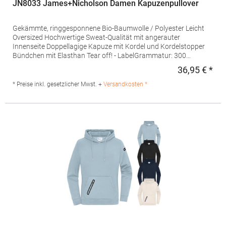
JN8033 James+Nicholson Damen Kapuzenpullover
Gekämmte, ringgesponnene Bio-Baumwolle / Polyester Leicht
Oversized Hochwertige Sweat-Qualität mit angerauter
Innenseite Doppellagige Kapuze mit Kordel und Kordelstopper
Bündchen mit Elasthan Tear off! - LabelGrammatur: 300
g/m²Materialzusammensetzung: 85% Baumwolle / 15%
36,95 € *
Regu
PolyesterAngaben zur Produktsicherheit: Herst.-Nr.:
JN8033Hersteller: Gustav Daiber GmbH Vor dem Weißen Stein
* Preise inkl. gesetzlicher Mwst. +
Versandkosten *
25-31 72461 Albstadt Deutschland E-Mail: info@daiber.de