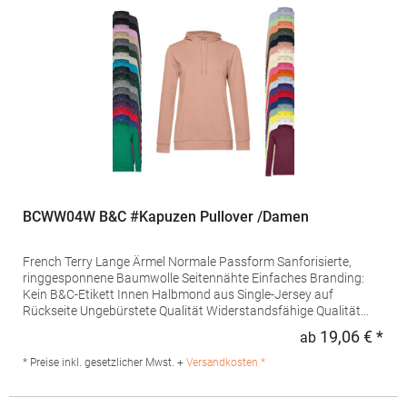
Produktsicherheit: Herst.-Nr.: JH001F Hersteller: Norty B.V.,
Kingsfordweg 151, 1043GR Amsterdam Niederlande E-Mail:
info@norty.com
BCWW04W B&C #Kapuzen Pullover /Damen
French Terry Lange Ärmel Normale Passform Sanforisierte,
ringgesponnene Baumwolle Seitennähte Einfaches Branding:
Kein B&C-Etikett Innen Halbmond aus Single-Jersey auf
Rückseite Ungebürstete Qualität Widerstandsfähige Qualität
Weiches Handgefühl Glatte und ebene Oberfläche In Seitennaht:
19,06 € *
ab
Regu
Weiches Satin-EtikettGrammatur: 280
g/m²Materialzusammensetzung: 80% Baumwolle / 20%
* Preise inkl. gesetzlicher Mwst. +
Versandkosten *
Polyester (Heather Mid Grey, Heather Navy, Heather Asphalt,
Heather Red, Heather Dark Green, Heather Royal Blue, Heather