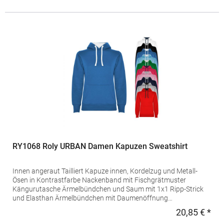
Baumwolle / 20% Polyester (Heather Farben: 60% Baumwolle /
40% Polyester; Heather Grey: 85% Baumwolle / 15%
Viskose)Angaben zur Produktsicherheit:Herst.-Nr.:
MY621Hersteller: printwear.eu GmbH & Co. KG Rheinlanddamm
199 44139 Dortmund Deutschland E-Mail: info@printwear.eu
RY1068 Roly URBAN Damen Kapuzen Sweatshirt
Innen angeraut Tailliert Kapuze innen, Kordelzug und Metall-
Ösen in Kontrastfarbe Nackenband mit Fischgrätmuster
Kängurutasche Ärmelbündchen und Saum mit 1x1 Ripp-Strick
und Elasthan Ärmelbündchen mit Daumenöffnung
Herausreißbares Label Pfegehinweis: Bügeln erlaubt40 °C
20,85 € *
Regu
waschbarGrammatur: 280 g/m²Materialzusammensetzung: