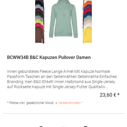
Mail: fruitbrands@fotlinc.com
BCWW34B B&C Kapuzen Pullover Damen
Innen gebürstetes Fleece Lange Ärmel Mit Kapuze Normale
Passform Taschen an den Seitennähten Seitennähte Einfaches
Branding: Kein B&C-Etikett Innen Halbmond aus Single-Jersey
auf Rückseite Kapuze mit Single-Jersey-Futter Qualitativ
hochwertiges Nackenband mit Fischgrät-Muster Modischer
23,60 € *
Regu
Kordelzug Widerstandsfähige Qualität Weiches Handgefühl
Glatte und weiche Oberfläche aus 100 % Baumwolle In
* Preise inkl. gesetzlicher Mwst. +
Versandkosten *
Seitennaht: Weiches Satin-EtikettGrammatur: 280
g/m²Materialzusammensetzung: 80% Baumwolle / 20%
Polyester (Heather Grey: 71% Baumwolle / 25% Polyester / 4%
Viskose)Angaben zur Produktsicherheit: Herst.-Nr.: