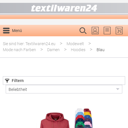
alt springen
Menü
Du hast 0 P
>
>
Sie sind hier: Textilwaren24.eu
Modewelt
>
>
>
Mode nach Farben
Damen
Hoodies
Blau
Filtern