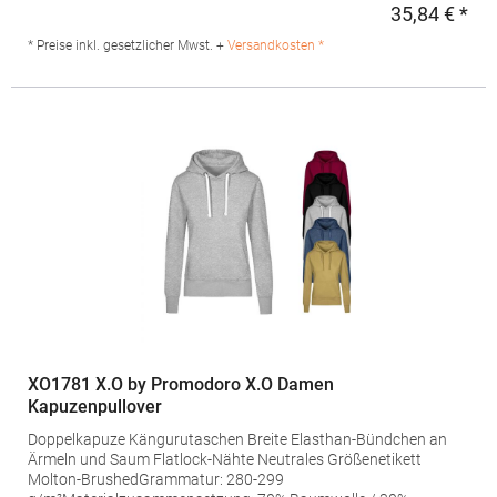
tailliertMaterialzusammensetzung: 85% Baumwolle / 15%
35,84 € *
Regu
PolyesterAngaben zur Produktsicherheit: Herst.-Nr.:
JN8023Hersteller: Gustav Daiber GmbH Vor dem Weißen Stein
* Preise inkl. gesetzlicher Mwst. +
Versandkosten *
25-31 72461 Albstadt Deutschland E-Mail: info@daiber.de
XO1781 X.O by Promodoro X.O Damen
Kapuzenpullover
Doppelkapuze Kängurutaschen Breite Elasthan-Bündchen an
Ärmeln und Saum Flatlock-Nähte Neutrales Größenetikett
Molton-BrushedGrammatur: 280-299