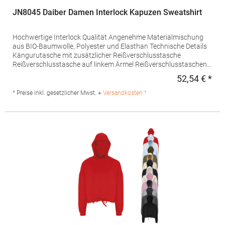
JN8045 Daiber Damen Interlock Kapuzen Sweatshirt
Hochwertige Interlock Qualität Angenehme Materialmischung
aus BIO-Baumwolle, Polyester und Elasthan Technische Details
Kängurutasche mit zusätzlicher Reißverschlusstasche
Reißverschlusstasche auf linkem Ärmel Reißverschlusstaschen
umrandet mit modischem Tape Leicht tailliertPfegehinweis: 30
52,54 € *
Regu
°C waschbarBügeln erlaubtAngaben zur
Produktsicherheit: Herstellernummer: 8045Hersteller: Gustav
* Preise inkl. gesetzlicher Mwst. +
Versandkosten *
Daiber GmbH, Vor dem Weißen Stein 25-31, 72461 Albstadt,
Deutschland, E-Mail: info@daiber.deGrammatur: 360
g/m²Materialzusammensetzung: 63% Baumwolle / 33%
Polyester / 4% Elasthan