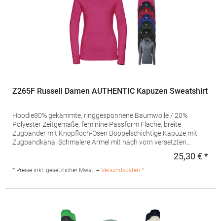
Lisfannon Business Centre, Co. Donegal, F93 Y2NA Buncrana,
Irland E-Mail: fruitbrands@fotlinc.com
Z265F Russell Damen AUTHENTIC Kapuzen Sweatshirt
Hoodie80% gekämmte, ringgesponnene Baumwolle / 20%
Polyester Zeitgemäße, feminine Passform Flache, breite
Zugbänder mit Knopfloch-Ösen Doppelschichtige Kapuze mit
Zugbandkanal Schmalere Ärmel mit nach vorn versetzten
Schulternähten Decknähte an Armloch, Ärmelbund und Saum
25,30 € *
Regu
Nackenband in Fischgrätoptik Kopfhörer-Kabelführung 3-lagige
Konstruktion Saum und Bündchen weiter
* Preise inkl. gesetzlicher Mwst. +
Versandkosten *
geschnittenGrammatur: 280 g/m²Materialzusammensetzung:
80% Baumwolle / 20% Polyester, Oberstoff: 100%
BaumwolleAngaben zur Produktsicherheit: Herst.-Nr.: R-265F-0
Hersteller: Fruit of the Loom International Ltd., Unit 6, Lisfannon
Business Centre, Co. Donegal, F93 Y2NA Buncrana, Irland E-