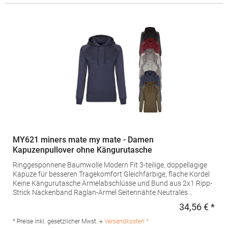
g/m²Materialzusammensetzung: 80% Baumwolle / 20%
Polyester (Heather Grey: 75% Baumwolle / 21% Polyester / 4%
Viskose), (Heather Mid Grey: 60% Baumwolle / 40%
Polyester)Angaben zur Produktsicherheit:Herst.-Nr.:
WW02QHersteller: The Cotton Group SA Drève Richelle 161
Waterloo Office Park Building O, box 5 1410 Waterloo Belgien E-
Mail: info@bc-collection.eu
MY621 miners mate my mate - Damen
Kapuzenpullover ohne Kängurutasche
Ringgesponnene Baumwolle Modern Fit 3-teilige, doppellagige
Kapuze für besseren Tragekomfort Gleichfarbige, flache Kordel
Keine Kängurutasche Ärmelabschlüsse und Bund aus 2x1 Ripp-
Strick Nackenband Raglan-Ärmel Seitennähte Neutrales
Größenetikett im Kragen, seitlich versetzt Entfernbares miners
34,56 € *
Regu
mate-Etikett Einlaufvorbehandelt Enzym- und silikongewaschen
Grammatur: 300 g/m²Materialzusammensetzung: 80%
* Preise inkl. gesetzlicher Mwst. +
Versandkosten *