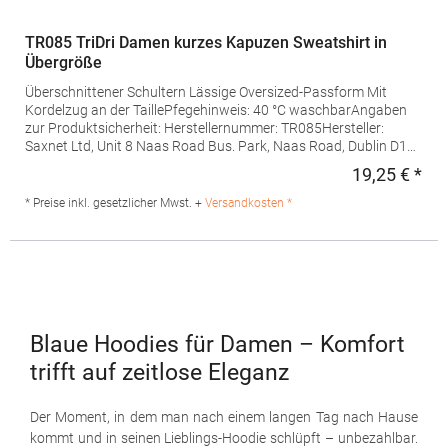
TR085 TriDri Damen kurzes Kapuzen Sweatshirt in
Übergröße
Überschnittener Schultern Lässige Oversized-Passform Mit
Kordelzug an der TaillePfegehinweis: 40 °C waschbarAngaben
zur Produktsicherheit: Herstellernummer: TR085Hersteller:
Saxnet Ltd, Unit 8 Naas Road Bus. Park, Naas Road, Dublin D12
ER80 ROI, Irland, E-Mail: info@tridriactive.comGrammatur: 280
19,25 € *
Regu
g/m²Materialzusammensetzung: 60% Baumwolle / 40%
Polyester (Heather Grey: 90% Baumwolle / 10% Viskose)
* Preise inkl. gesetzlicher Mwst. +
Versandkosten *
Blaue Hoodies für Damen – Komfort
trifft auf zeitlose Eleganz
Der Moment, in dem man nach einem langen Tag nach Hause
kommt und in seinen Lieblings-Hoodie schlüpft – unbezahlbar.