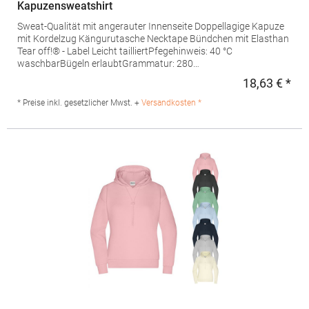
Kapuzensweatshirt
Sweat-Qualität mit angerauter Innenseite Doppellagige Kapuze
mit Kordelzug Kängurutasche Necktape Bündchen mit Elasthan
Tear off!® - Label Leicht tailliertPfegehinweis: 40 °C
waschbarBügeln erlaubtGrammatur: 280
g/m²Materialzusammensetzung: 80% Baumwolle / 20%
18,63 € *
Regu
PolyesterAngaben zur Produktsicherheit: Herst.-Nr.:
JN795Hersteller: Gustav Daiber GmbH Vor dem Weißen Stein
* Preise inkl. gesetzlicher Mwst. +
Versandkosten *
25-31 72461 Albstadt Deutschland E-Mail: info@daiber.de