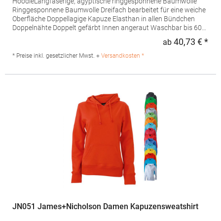
HoodieLangfaserige, ägyptische ringgesponnene Baumwolle
Ringgesponnene Baumwolle Dreifach bearbeitet für eine weiche
Oberfläche Doppellagige Kapuze Elasthan in allen Bündchen
Doppelnähte Doppelt gefärbt Innen angeraut Waschbar bis 60
°CGrammatur: 310-320 g/m²Materialzusammensetzung: 70%
40,73 € *
ab
Regu
Baumwolle / 30% PolyesterAngaben zur
Produktsicherheit: Herst.-Nr.: 5431Hersteller: Tee Jays A/S
* Preise inkl. gesetzlicher Mwst. +
Versandkosten *
Lansen 16 9230 Svenstrup J Dänemark E-Mail: info@teejays.dk
JN051 James+Nicholson Damen Kapuzensweatshirt