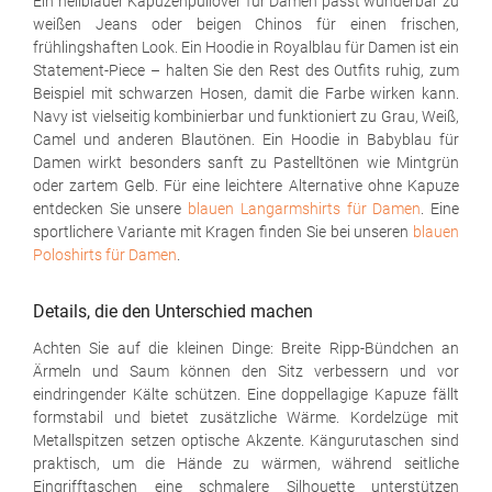
Ein hellblauer Kapuzenpullover für Damen passt wunderbar zu
weißen Jeans oder beigen Chinos für einen frischen,
frühlingshaften Look. Ein Hoodie in Royalblau für Damen ist ein
Statement-Piece – halten Sie den Rest des Outfits ruhig, zum
Beispiel mit schwarzen Hosen, damit die Farbe wirken kann.
Navy ist vielseitig kombinierbar und funktioniert zu Grau, Weiß,
Camel und anderen Blautönen. Ein Hoodie in Babyblau für
Damen wirkt besonders sanft zu Pastelltönen wie Mintgrün
oder zartem Gelb. Für eine leichtere Alternative ohne Kapuze
entdecken Sie unsere
blauen Langarmshirts für Damen
. Eine
sportlichere Variante mit Kragen finden Sie bei unseren
blauen
Poloshirts für Damen
.
Details, die den Unterschied machen
Achten Sie auf die kleinen Dinge: Breite Ripp-Bündchen an
Ärmeln und Saum können den Sitz verbessern und vor
eindringender Kälte schützen. Eine doppellagige Kapuze fällt
formstabil und bietet zusätzliche Wärme. Kordelzüge mit
Metallspitzen setzen optische Akzente. Kängurutaschen sind
praktisch, um die Hände zu wärmen, während seitliche
Eingrifftaschen eine schmalere Silhouette unterstützen