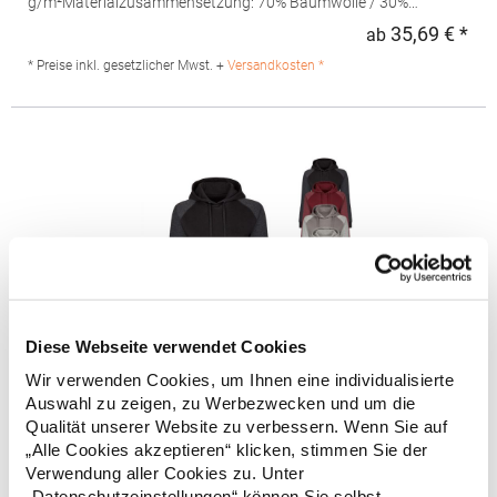
g/m²Materialzusammensetzung: 70% Baumwolle / 30%
Polyester (Heather Navy: 52% Baumwolle / 48% Polyester;
35,69 € *
ab
Regu
Heather Grey: 62% Baumwolle / 33% Polyester / 5%
Viskose)Angaben zur Produktsicherheit: Herst.-Nr.:
* Preise inkl. gesetzlicher Mwst. +
Versandkosten *
1781Hersteller: Promodoro Fashion GmbH Am Gatherhof 57
40472 Düsseldorf Deutschland E-Mail: info@promodoro.de
Diese Webseite verwendet Cookies
Wir verwenden Cookies, um Ihnen eine individualisierte
Auswahl zu zeigen, zu Werbezwecken und um die
MY620 miners mate my mate - Damen
Kapuzenpullover Kapuzensweatshirt
Qualität unserer Website zu verbessern. Wenn Sie auf
„Alle Cookies akzeptieren“ klicken, stimmen Sie der
Ringgesponnene Baumwolle Modern Fit 3-teilige, doppellagige
Verwendung aller Cookies zu. Unter
Kapuze für besseren Tragekomfort Gleichfarbige, flache Kordel
„Datenschutzeinstellungen“ können Sie selbst