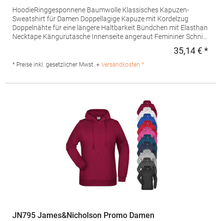
HoodieRinggesponnene Baumwolle Klassisches Kapuzen-
Sweatshirt für Damen Doppellagige Kapuze mit Kordelzug
Doppelnähte für eine längere Haltbarkeit Bündchen mit Elasthan
Necktape Kängurutasche Innenseite angeraut Femininer Schnitt
Waschbar bis 60 °CGrammatur: 300
35,14 € *
Regu
g/m²Materialzusammensetzung: 80% Baumwolle / 20%
PolyesterAngaben zur Produktsicherheit: Herst.-Nr.:
* Preise inkl. gesetzlicher Mwst. +
Versandkosten *
JN051Hersteller: Gustav Daiber GmbH Vor dem Weißen Stein
25-31 72461 Albstadt Deutschland E-Mail: info@daiber.de
JN795 James&Nicholson Promo Damen