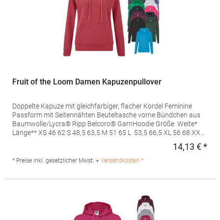
Fruit of the Loom Damen Kapuzenpullover
Doppelte Kapuze mit gleichfarbiger, flacher Kordel Feminine
Passform mit Seitennähten Beuteltasche vorne Bündchen aus
Baumwolle/Lycra® Ripp Belcoro® GarnHoodie Größe Weite*
Länge** XS 46 62 S 48,5 63,5 M 51 65 L 53,5 66,5 XL 56 68 XXL
58,5 69,5 Tol +/- 2 2 *Maßeinheit 1cm unterhalb der
14,13 € *
Regu
Armöffnung, quer entlang desKleidungsstücks**Maßeinheit
ausgehend vom höchsten Punkt der Schulter, bis zumunteren
* Preise inkl. gesetzlicher Mwst. +
Versandkosten *
Rand des Kleidungsstücks Pflegehinweis: 40 °C waschbar,
Trockner geeignet, Bügeln erlaubt Grammatur: 280 g/m² (White,
Heather Grey: 260 g/m²) Materialzusammensetzung: 80%
Baumwolle / 20% PolyesterArtikelname: Ladies' Classic Hooded
SweatArt.-Nr.: F409Angaben zur Produktsicherheit: Herst.-Nr.:
62-038-0 Hersteller: Fruit of the Loom International Ltd., Unit 6,