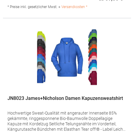
Regu
A/S VESTERBROGADE 149 BUILDING 6, GROUND FLOOR 1620
COPENHAGEN V Dänemark E-Mail: neutral@neutral.com
* Preise inkl. gesetzlicher Mwst. +
Versandkosten *
JN8023 James+Nicholson Damen Kapuzensweatshirt
Hochwertige Sweat-Qualität mit angerauter Innenseite 85%
gekämmte, ringgesponnene Bio-Baumwolle Doppellagige
Kapuze mit Kordelzug Seitliche Teilungsnähte im Vorderteil,
Kängurutasche Bündchen mit Elasthan Tear off!® - Label Leicht