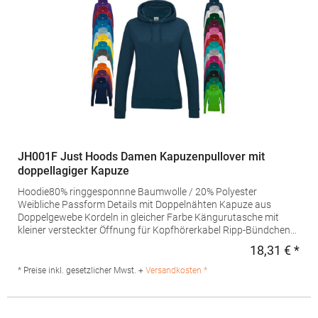
WW34BHersteller: The Cotton Group SA Drève Richelle 161
Waterloo Office Park Building O, box 5 1410 Waterloo Belgien E-
Mail: info@bc-collection.eu
JH001F Just Hoods Damen Kapuzenpullover mit
doppellagiger Kapuze
Hoodie80% ringgesponnne Baumwolle / 20% Polyester
Weibliche Passform Details mit Doppelnähten Kapuze aus
Doppelgewebe Kordeln in gleicher Farbe Kängurutasche mit
kleiner versteckter Öffnung für Kopfhörerkabel Ripp-Bündchen
und -Saum Weiches Gewebe mit Baumwolle schafft eine ideale
18,31 € *
Regu
Oberfläche zum Bedrucken Grammatur: 280
g/m²Materialzusammensetzung: 80% Baumwolle / 20%
* Preise inkl. gesetzlicher Mwst. +
Versandkosten *
Polyester (Charcoal (Heather): 52% Baumwolle / 48% Polyester),
(Heather Grey: 75% Baumwolle / 25% Polyester), (Black Smoke:
70% Baumwolle / 30% Polyester)Angaben zur