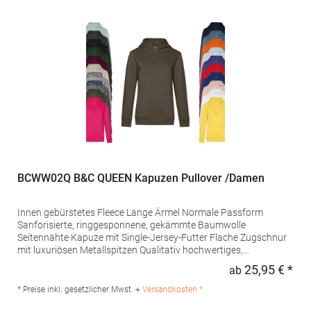
Purple: 60% Baumwolle / 40% Polyester), (Heather Grey: 92%
Baumwolle / 8% Viskose)Angaben zur Produktsicherheit: Herst.-
Nr.: WW04WHersteller: The Cotton Group SA Drève Richelle 161
Waterloo Office Park Building O, box 5 1410 Waterloo Belgien E-
Mail: info@bc-collection.eu
BCWW02Q B&C QUEEN Kapuzen Pullover /Damen
Innen gebürstetes Fleece Lange Ärmel Normale Passform
Sanforisierte, ringgesponnene, gekämmte Baumwolle
Seitennähte Kapuze mit Single-Jersey-Futter Flache Zugschnur
mit luxuriösen Metallspitzen Qualitativ hochwertiges,
langlebiges Nackenband Single-Jersey-Halbmond im Rücken
25,95 € *
ab
Regu
Sehr weiches Gewebe mit Pfirsichhauteffekt aus 100 %
Baumwolle (B&C PST-Technologie) Glatte, weiche und ebene
* Preise inkl. gesetzlicher Mwst. +
Versandkosten *
Oberfläche Weiches Doppel-Satin-EtikettGrammatur: 280