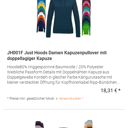
Mail: info@bc-collection.eu
JH001F Just Hoods Damen Kapuzenpullover mit
doppellagiger Kapuze
Hoodie80% ringgesponnne Baumwolle / 20% Polyester
Weibliche Passform Details mit Doppelnähten Kapuze aus
Doppelgewebe Kordeln in gleicher Farbe Kängurutasche mit
kleiner versteckter Öffnung für Kopfhörerkabel Ripp-Bündchen
und -Saum Weiches Gewebe mit Baumwolle schafft eine ideale
18,31 € *
Regu
Oberfläche zum Bedrucken Grammatur: 280
g/m²Materialzusammensetzung: 80% Baumwolle / 20%
* Preise inkl. gesetzlicher Mwst. +
Versandkosten *
Polyester (Charcoal (Heather): 52% Baumwolle / 48% Polyester),
(Heather Grey: 75% Baumwolle / 25% Polyester), (Black Smoke:
70% Baumwolle / 30% Polyester)Angaben zur
Produktsicherheit: Herst.-Nr.: JH001F Hersteller: Norty B.V.,
Kingsfordweg 151, 1043GR Amsterdam Niederlande E-Mail: