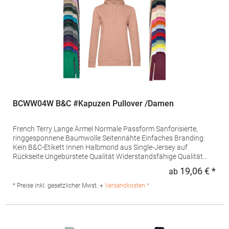
info@norty.com
BCWW04W B&C #Kapuzen Pullover /Damen
French Terry Lange Ärmel Normale Passform Sanforisierte,
ringgesponnene Baumwolle Seitennähte Einfaches Branding:
Kein B&C-Etikett Innen Halbmond aus Single-Jersey auf
Rückseite Ungebürstete Qualität Widerstandsfähige Qualität
Weiches Handgefühl Glatte und ebene Oberfläche In Seitennaht:
19,06 € *
ab
Regu
Weiches Satin-EtikettGrammatur: 280
g/m²Materialzusammensetzung: 80% Baumwolle / 20%
* Preise inkl. gesetzlicher Mwst. +
Versandkosten *
Polyester (Heather Mid Grey, Heather Navy, Heather Asphalt,
Heather Red, Heather Dark Green, Heather Royal Blue, Heather
Purple: 60% Baumwolle / 40% Polyester), (Heather Grey: 92%
Baumwolle / 8% Viskose)Angaben zur Produktsicherheit: Herst.-