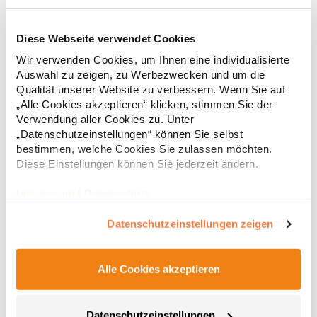
Viskose), (Heather Mid Grey: 60% Baumwolle / 40%
Polyester)Angaben zur Produktsicherheit:Herst.-Nr.:
WW02QHersteller: The Cotton Group SA Drève Richelle 161
Diese Webseite verwendet Cookies
Waterloo Office Park Building O, box 5 1410 Waterloo Belgien E-
Mail: info@bc-collection.eu
Wir verwenden Cookies, um Ihnen eine individualisierte
Auswahl zu zeigen, zu Werbezwecken und um die
Qualität unserer Website zu verbessern. Wenn Sie auf
„Alle Cookies akzeptieren“ klicken, stimmen Sie der
Verwendung aller Cookies zu. Unter
„Datenschutzeinstellungen“ können Sie selbst
bestimmen, welche Cookies Sie zulassen möchten.
Diese Einstellungen können Sie jederzeit ändern.
TR085 TriDri Damen kurzes Kapuzen Sweatshirt in
Übergröße
Impressum
|
Datenschutz
Überschnittener Schultern Lässige Oversized-Passform Mit
Kordelzug an der TaillePfegehinweis: 40 °C waschbarAngaben
Datenschutzeinstellungen zeigen
zur Produktsicherheit: Herstellernummer: TR085Hersteller:
Saxnet Ltd, Unit 8 Naas Road Bus. Park, Naas Road, Dublin D12
ER80 ROI, Irland, E-Mail: info@tridriactive.comGrammatur: 280
19,25 € *
Regu
g/m²Materialzusammensetzung: 60% Baumwolle / 40%
Alle Cookies akzeptieren
Polyester (Heather Grey: 90% Baumwolle / 10% Viskose)
* Preise inkl. gesetzlicher Mwst. +
Versandkosten *
Datenschutzeinstellungen