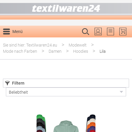
alt springen
Menü
Du hast 0 P
>
>
Sie sind hier: Textilwaren24.eu
Modewelt
>
>
>
Mode nach Farben
Damen
Hoodies
Lila
Filtern