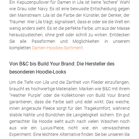
Ein Kapuzenpullover für Damen in Lila ist keine "sichere" Wahl
wie Grau oder Navy. Es ist eine bewusste Entscheidung gegen
den Mainstream. Lila ist die Farbe der Künstler, der Denker, der
Träumer. Wer Lila trägt, signalisiert, dass er oder sie die Welt ein
wenig anders sieht. Es ist die perfekte Farbe, um aus der Masse
herauszustechen, ohne grell oder schrill zu wirken. Entdecken
Sie alle Passformen und Möglichkeiten in unserem
kompletten
Damen-Hoodies-Sortiment
.
Von B&C bis Build Your Brand: Die Hersteller des
besonderen Hoodie-Looks
Um die Tiefe von Lila und die Zartheit von Flieder einzufangen,
braucht es hochwertige Materialien. Marken wie B&C mit ihrem
"Heather Purple" oder die Kollektionen von Build Your Brand
garantieren, dass die Farbe satt und edel wirkt. Das weiche,
innen angeraute Fleece sorgt für den Tragekomfort, während
stabile Nähte und Bündchen die Langlebigkeit sichern. Ein gut
gemachter lila Hoodie sieht auch nach vielen Wäschen noch
aus wie ein Luxus-Piece, nicht wie ein verwaschenes
Experiment. Eine leichtere Alternative finden Sie bei unseren lila