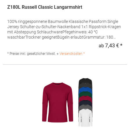
Z180L Russell Classic Langarmshirt
100% ringgesponnene Baumwolle Klassische Passform Single
Jersey Schulter-zu-Schulter-Nackenband 1x1 Rippstrick-Kragen
mit Absteppung SchlauchwarePfegehinweis: 40 °C
waschbarTrockner geeignetBügeln erlaubtGrammatur: 180
g/m² (White: 175 g/m²)Materialzusammensetzung: 100%
7,43 € *
ab
Regu
BaumwolleAngaben zur Produktsicherheit: Herst.-Nr.: R-180L-0
Hersteller: Fruit of the Loom International Ltd., Unit 6, Lisfannon
* Preise inkl. gesetzlicher Mwst. +
Versandkosten *
Business Centre, Co. Donegal, F93 Y2NA Buncrana, Irland E-
Mail: fruitbrands@fotlinc.com