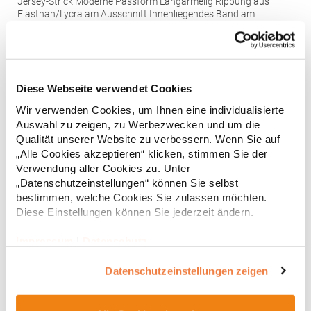
Jersey-Strick Moderne Passform Langärmelig Rippung aus
Elasthan/Lycra am Ausschnitt Innenliegendes Band am
AusschnittGrammatur: 155 g/m²Materialzusammensetzung:
100% BaumwolleAngaben zur Produktsicherheit: Herst.-Nr.:
13,90 € *
ab
Regu
O61050Hersteller: Neutral.Com A/S VESTERBROGADE 149
BUILDING 6, GROUND FLOOR 1620 COPENHAGEN V Dänemark
* Preise inkl. gesetzlicher Mwst. +
Versandkosten *
E-Mail: neutral@neutral.com
Diese Webseite verwendet Cookies
Wir verwenden Cookies, um Ihnen eine individualisierte
Auswahl zu zeigen, zu Werbezwecken und um die
Qualität unserer Website zu verbessern. Wenn Sie auf
„Alle Cookies akzeptieren“ klicken, stimmen Sie der
Verwendung aller Cookies zu. Unter
„Datenschutzeinstellungen“ können Sie selbst
bestimmen, welche Cookies Sie zulassen möchten.
Diese Einstellungen können Sie jederzeit ändern.
Impressum
|
Datenschutz
Datenschutzeinstellungen zeigen
XO1460 X.O by Promodoro Herren V-Neck
Langarmshirt