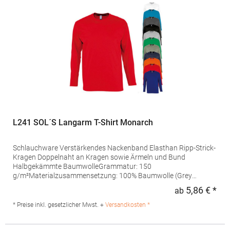
SA Drève Richelle 161 Waterloo Office Park Building O, box 5
1410 Waterloo Belgien E-Mail: info@bc-collection.eu
L241 SOL´S Langarm T-Shirt Monarch
Schlauchware Verstärkendes Nackenband Elasthan Ripp-Strick-
Kragen Doppelnaht an Kragen sowie Ärmeln und Bund
Halbgekämmte BaumwolleGrammatur: 150
g/m²Materialzusammensetzung: 100% Baumwolle (Grey
Melange: 85% Baumwolle / 15% Viskose)Artikelname: T-Shirt
5,86 € *
ab
Regu
Monarch Long SleeveAngaben zur Produktsicherheit: Herst.-Nr.:
11420Hersteller: SOLO INVEST 92 Rue Réaumur 75002 Paris
* Preise inkl. gesetzlicher Mwst. +
Versandkosten *
Frankreich E-Mail: sols@soloinvest.com