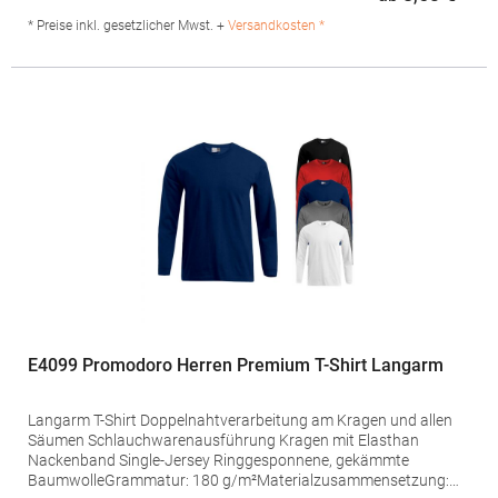
Regu
Charlottenburger Allee 27-29 52068 Aachen Deutschland E-Mail:
info@stedman.eu
* Preise inkl. gesetzlicher Mwst. +
Versandkosten *
E4099 Promodoro Herren Premium T-Shirt Langarm
Langarm T-Shirt Doppelnahtverarbeitung am Kragen und allen
Säumen Schlauchwarenausführung Kragen mit Elasthan
Nackenband Single-Jersey Ringgesponnene, gekämmte
BaumwolleGrammatur: 180 g/m²Materialzusammensetzung: