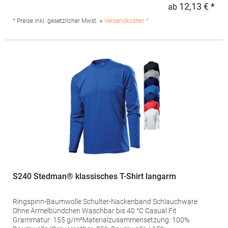
100% BaumwolleAngaben zur Produktsicherheit: Herst.-Nr.:
12,13 € *
ab
Regu
4099Hersteller: Promodoro Fashion GmbH Am Gatherhof 57
40472 Düsseldorf Deutschland E-Mail: info@promodoro.de
* Preise inkl. gesetzlicher Mwst. +
Versandkosten *
S240 Stedman® klassisches T-Shirt langarm
Ringspinn-Baumwolle Schulter-Nackenband Schlauchware
Ohne Ärmelbündchen Waschbar bis 40 °C Casual Fit
Grammatur: 155 g/m²Materialzusammensetzung: 100%