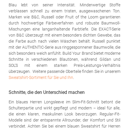
Blau lebt von seiner Intensität. Minderwertige Stoffe
verblassen schnell zu einem tristen, ausgewaschenen Ton.
Marken wie B&C, Russell oder Fruit of the Loom garantieren
durch hochwertige Färbeverfahren und robuste Baumwoll-
Mischungen eine langanhaltende Farbtiefe. Die EXACT-Serie
von B&C überzeugt mit einem besonders dichten Gewebe, das
die Farbe auch nach vielen Wäschen behält. Russell punktet
mit der AUTHENTIC-Serie aus ringgesponnener Baumwolle, die
sich besonders weich anfühlt. Build Your Brand bietet moderne
Schnitte in verschiedenen Blautönen, während Gildan und
SOL'S mit einem starken Preis-Leistungs-Verhältnis
überzeugen. Weitere passende Oberteile finden Sie in unserem
Sweatshirt-Sortiment für Sie und Ihn
.
Schnitte, die den Unterschied machen
Ein blaues Herren Longsleeve im Slim-Fit-Schnitt betont die
Schulterpartie und wirkt gepflegt und modern – ideal für alle,
die einen klaren, maskulinen Look bevorzugen. Regular-Fit-
Modelle sind der entspannte Allrounder, der Komfort und Stil
verbindet. Achten Sie bei einem blauen Sweatshirt für Herren