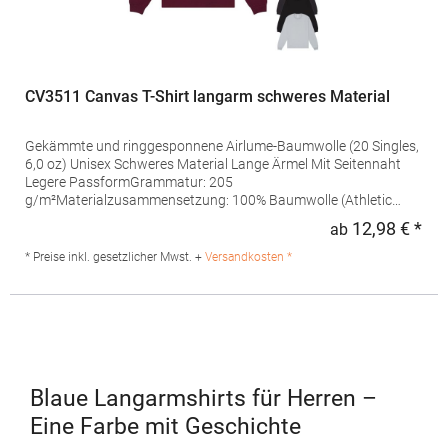
CV3511 Canvas T-Shirt langarm schweres Material
Gekämmte und ringgesponnene Airlume-Baumwolle (20 Singles,
6,0 oz) Unisex Schweres Material Lange Ärmel Mit Seitennaht
Legere PassformGrammatur: 205
g/m²Materialzusammensetzung: 100% Baumwolle (Athletic
Heather: 90% Baumwolle / 10% Polyester)Artiklename: Unisex
12,98 € *
ab
Regu
Heavyweight Long Sleeve TeeAngaben zur
Produktsicherheit: Herst.-Nr.: 3511Hersteller: BELLA + CANVAS
* Preise inkl. gesetzlicher Mwst. +
Versandkosten *
Vos Logistics Waalkade 12 5347KS Oss Niederlande E-Mail:
sales@bellacanvas.com
Blaue Langarmshirts für Herren –
Eine Farbe mit Geschichte