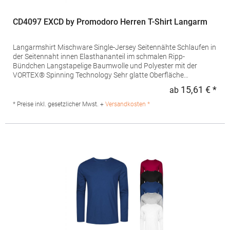
CD4097 EXCD by Promodoro Herren T-Shirt Langarm
Langarmshirt Mischware Single-Jersey Seitennähte Schlaufen in
der Seitennaht innen Elasthananteil im schmalen Ripp-
Bündchen Langstapelige Baumwolle und Polyester mit der
VORTEX® Spinning Technology Sehr glatte Oberfläche
Pillingresistent Verstärkte Schulter- und Doppelnähte
15,61 € *
ab
Regu
Nackenband Minimale Einlaufwerte Pflegeleicht Standard ISO
15797 (Industrielles Wasch- und Finishverfahren) Pfegehinweis:
* Preise inkl. gesetzlicher Mwst. +
Versandkosten *
Easy careGrammatur: 180 g/m²Materialzusammensetzung:
60% Baumwolle / 40% PolyesterAngaben zur
Produktsicherheit: Herst.-Nr.: 4097Hersteller: Promodoro
Fashion GmbH Am Gatherhof 57 40472 Düsseldorf E-Mail:
info@promodoro.de