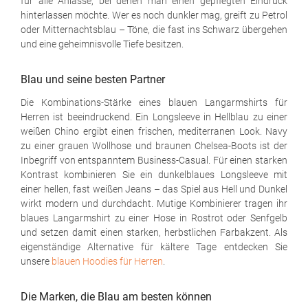
für alle Anlässe, bei denen man einen gepflegten Eindruck
hinterlassen möchte. Wer es noch dunkler mag, greift zu Petrol
oder Mitternachtsblau – Töne, die fast ins Schwarz übergehen
und eine geheimnisvolle Tiefe besitzen.
Blau und seine besten Partner
Die Kombinations-Stärke eines blauen Langarmshirts für
Herren ist beeindruckend. Ein Longsleeve in Hellblau zu einer
weißen Chino ergibt einen frischen, mediterranen Look. Navy
zu einer grauen Wollhose und braunen Chelsea-Boots ist der
Inbegriff von entspanntem Business-Casual. Für einen starken
Kontrast kombinieren Sie ein dunkelblaues Longsleeve mit
einer hellen, fast weißen Jeans – das Spiel aus Hell und Dunkel
wirkt modern und durchdacht. Mutige Kombinierer tragen ihr
blaues Langarmshirt zu einer Hose in Rostrot oder Senfgelb
und setzen damit einen starken, herbstlichen Farbakzent. Als
eigenständige Alternative für kältere Tage entdecken Sie
unsere
blauen Hoodies für Herren
.
Die Marken, die Blau am besten können