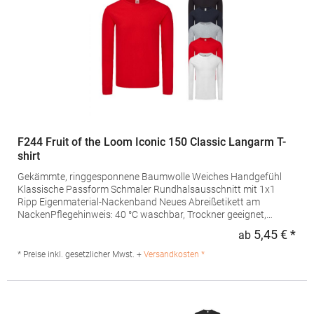
F244 Fruit of the Loom Iconic 150 Classic Langarm T-
shirt
Gekämmte, ringgesponnene Baumwolle Weiches Handgefühl
Klassische Passform Schmaler Rundhalsausschnitt mit 1x1
Ripp Eigenmaterial-Nackenband Neues Abreißetikett am
NackenPflegehinweis: 40 °C waschbar, Trockner geeignet,
Bügeln erlaubt Grammatur: 150 g/m² (White: 140 g/m²)
5,45 € *
ab
Regu
Materialzusammensetzung: 100% Baumwolle (Heather Grey:
97% Baumwolle / 3% Polyester)Artikelname: Iconic 150 Long
* Preise inkl. gesetzlicher Mwst. +
Versandkosten *
Sleeve TAngaben zur Produktsicherheit: Herst.-Nr.: 61-446-0
Hersteller: Fruit of the Loom International Ltd., Unit 6, Lisfannon
Business Centre, Co. Donegal, F93 Y2NA Buncrana, Irland E-
Mail: fruitbrands@fotlinc.com