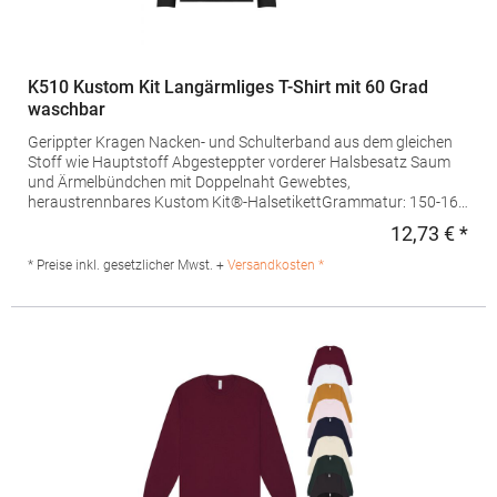
K510 Kustom Kit Langärmliges T-Shirt mit 60 Grad
waschbar
Gerippter Kragen Nacken- und Schulterband aus dem gleichen
Stoff wie Hauptstoff Abgesteppter vorderer Halsbesatz Saum
und Ärmelbündchen mit Doppelnaht Gewebtes,
heraustrennbares Kustom Kit®-HalsetikettGrammatur: 150-169
g/m²Materialzusammensetzung: 65% Polyester / 35%
12,73 € *
Regu
BaumwolleAngaben zur Produktsicherheit: Herst.-Nr.:
KK510Hersteller: Authorised Rep Compliance Ltd. Ground Floor
* Preise inkl. gesetzlicher Mwst. +
Versandkosten *
71 Lower Baggot Street Dublin D02 P593 Irland Kontakt:
www.arccompliance.com