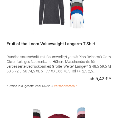
Fruit of the Loom Valueweight Langarm T-Shirt
Rundhalsausschnitt mit Baumwolle/Lycra® Ripp Belcoro® Garn
Gleichfarbiges Nackenband Höhere Maschendichte für
verbesserte Bedruckbarkeit Größe Weite* Länge** S 48,5 69,5 M
53,5 72 L 56 74,5 XL 61 77 XXL 66 78,5 Tol +/- 2,5 2,5
*Maßeinheit 1cm unterhalb der Armöffnung, quer entlang
5,42 € *
ab
Regu
desKleidungsstücks**Maßeinheit ausgehend vom höchsten
Punkt der Schulter, bis zumunteren Rand des Kleidungsstücks
* Preise inkl. gesetzlicher Mwst. +
Versandkosten *
Pflegehinweis: 40 °C waschbar, Trockner geeignet, Bügeln
erlaubt Grammatur: 165 g/m² (White: 160 g/m²)
Materialzusammensetzung: 100% Baumwolle (Heather Grey:
97% Baumwolle / 3% Polyester), (Dark Heather Grey: 50%
Baumwolle / 50% Polyester)Artikelname: Valueweight Long
Sleeve TArt.-Nr.: F240Angaben zur Produktsicherheit: Herst.-Nr.: