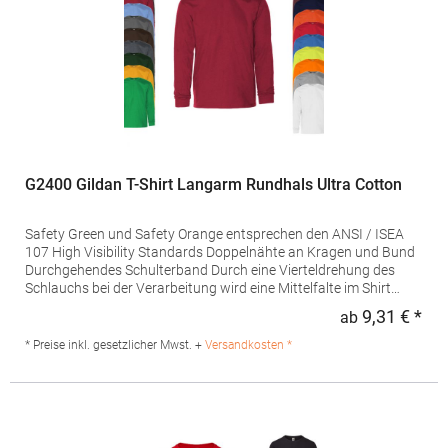
61-038-0 Hersteller: Fruit of the Loom International Ltd., Unit 6,
Lisfannon Business Centre, Co. Donegal, F93 Y2NA Buncrana,
Irland E-Mail: fruitbrands@fotlinc.com
G2400 Gildan T-Shirt Langarm Rundhals Ultra Cotton
Safety Green und Safety Orange entsprechen den ANSI / ISEA
107 High Visibility Standards Doppelnähte an Kragen und Bund
Durchgehendes Schulterband Durch eine Vierteldrehung des
Schlauchs bei der Verarbeitung wird eine Mittelfalte im Shirt
vermieden Ripp-BündchenGrammatur: 203 g/m² (White: 193
9,31 € *
ab
Regu
g/m²) Materialzusammensetzung: 100% Baumwolle (Ash Grey:
99% Baumwolle / 1% Polyester), (Sport Grey: 90% Baumwolle /
* Preise inkl. gesetzlicher Mwst. +
Versandkosten *
10% Polyester), (Dark Heather, Safety Green, Safety Orange: 50%
Baumwolle / 50% Polyester)Angaben zur
Produktsicherheit: Herst.-Nr.: 2400Hersteller: Gildan Activewear
EU Avenue Louise 65 Box 11 Office 220 1050 Brüssel Belgien E-
Mail: Customerservice@gildanonline.com