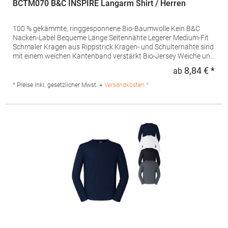
BCTM070 B&C INSPIRE Langarm Shirt / Herren
100 % gekämmte, ringgesponnene Bio-Baumwolle Kein B&C
Nacken-Label Bequeme Länge Seitennähte Legerer Medium-Fit
Schmaler Kragen aus Rippstrick Kragen- und Schulternähte sind
mit einem weichen Kantenband verstärkt Bio-Jersey Weiche und
ebenmäßige Oberfläche Grammatur: 140
8,84 € *
ab
Regu
g/m²Materialzusammensetzung: 100% Baumwolle (Sports Grey:
90% Baumwolle / 10% Viskose)Angaben zur
* Preise inkl. gesetzlicher Mwst. +
Versandkosten *
Produktsicherheit: Herst.-Nr.: TM070Hersteller: The Cotton
Group SA Drève Richelle 161 Waterloo Office Park Building O, box
5 1410 Waterloo Belgien E-Mail: info@bc-collection.eu