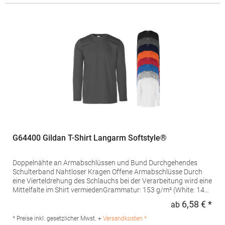
Viskose)Angaben zur Produktsicherheit: Herst.-Nr.:
TU05THersteller: The Cotton Group SA Drève Richelle 161
Waterloo Office Park Building O, box 5 1410 Waterloo Belgien E-
Mail: info@bc-collection.eu
G64400 Gildan T-Shirt Langarm Softstyle®
Doppelnähte an Armabschlüssen und Bund Durchgehendes
Schulterband Nahtloser Kragen Offene Armabschlüsse Durch
eine Vierteldrehung des Schlauchs bei der Verarbeitung wird eine
Mittelfalte im Shirt vermiedenGrammatur: 153 g/m² (White: 144
g/m²) Materialzusammensetzung: 100% Baumwolle (Sport Grey:
6,58 € *
ab
Regu
90% Baumwolle / 10% Polyester)Angaben zur
Produktsicherheit: Herst.-Nr.: 64400Hersteller: Gildan Activewear
* Preise inkl. gesetzlicher Mwst. +
Versandkosten *