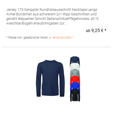
Jersey 175 Gerippter Rundhalsausschnitt Necktape Lange
Ärmel Bündchen aus schwerem 2x1-Ripp Geschnitten und
genäht Bequemer Schnitt SeitenschlitzePfegehinweis: 40 °C
waschbarBügeln erlaubtAngaben zur
Produktsicherheit: Herstellernummer: 3982SOLO INVEST
9,25 € *
ab
Regu
FRANCE SAS, 92 rue réaumur, 75002 Paris, Frankreich, E-Mail:
sols@soloinvest.com Grammatur: 175
* Preise inkl. gesetzlicher Mwst. +
Versandkosten *
g/m²Materialzusammensetzung: 100% Baumwolle (Grey
Melange: 85% Baumwolle / 15% Viskose)