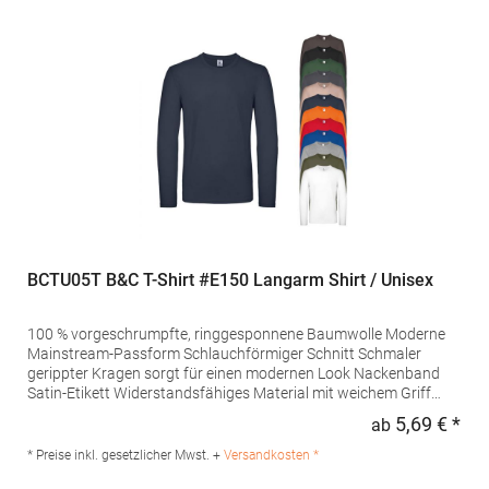
BCTU05T B&C T-Shirt #E150 Langarm Shirt / Unisex
100 % vorgeschrumpfte, ringgesponnene Baumwolle Moderne
Mainstream-Passform Schlauchförmiger Schnitt Schmaler
gerippter Kragen sorgt für einen modernen Look Nackenband
Satin-Etikett Widerstandsfähiges Material mit weichem Griff
B&C Collection ist Mitglied der Fair Wear Foundation
5,69 € *
ab
Regu
Pfegehinweis: Trockner geeignet40 °C waschbarBügeln
erlaubtGrammatur: 131-149 g/m²Materialzusammensetzung:
* Preise inkl. gesetzlicher Mwst. +
Versandkosten *
100% Baumwolle (Sport Grey: 85% Baumwolle / 15%