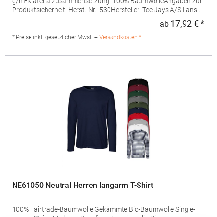
g/m²Materialzusammensetzung: 100% BaumwolleAngaben zur
Produktsicherheit: Herst.-Nr.: 530Hersteller: Tee Jays A/S Lansen
16 9230 Svenstrup J Dänemark E-Mail: info@teejays.dk
17,92 € *
ab
Regu
* Preise inkl. gesetzlicher Mwst. +
Versandkosten *
NE61050 Neutral Herren langarm T-Shirt
100% Fairtrade-Baumwolle Gekämmte Bio-Baumwolle Single-