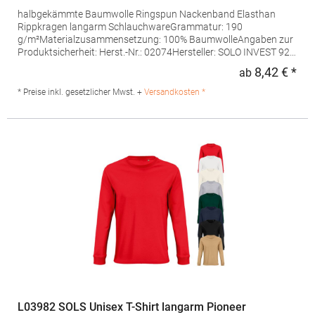
halbgekämmte Baumwolle Ringspun Nackenband Elasthan
Rippkragen langarm SchlauchwareGrammatur: 190
g/m²Materialzusammensetzung: 100% BaumwolleAngaben zur
Produktsicherheit: Herst.-Nr.: 02074Hersteller: SOLO INVEST 92
Rue Réaumur 75002 Paris Frankreich E-Mail:
8,42 € *
ab
Regu
sols@soloinvest.com
* Preise inkl. gesetzlicher Mwst. +
Versandkosten *
L03982 SOLS Unisex T-Shirt langarm Pioneer