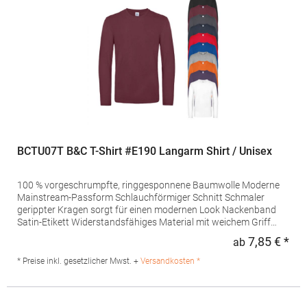
BCTU07T B&C T-Shirt #E190 Langarm Shirt / Unisex
100 % vorgeschrumpfte, ringgesponnene Baumwolle Moderne
Mainstream-Passform Schlauchförmiger Schnitt Schmaler
gerippter Kragen sorgt für einen modernen Look Nackenband
Satin-Etikett Widerstandsfähiges Material mit weichem Griff
Schweres Gewebe, 190 g/m² B&C Collection ist Mitglied der Fair
7,85 € *
ab
Regu
Wear Foundation Pfegehinweis: Trockner geeignet40 °C
waschbarBügeln erlaubtGrammatur: 170-199
* Preise inkl. gesetzlicher Mwst. +
Versandkosten *
g/m²Materialzusammensetzung: 100% Baumwolle (Sport Grey:
85% Baumwolle / 15% Viskose)Angaben zur
Produktsicherheit: Herst.-Nr.: TU07THersteller: The Cotton Group