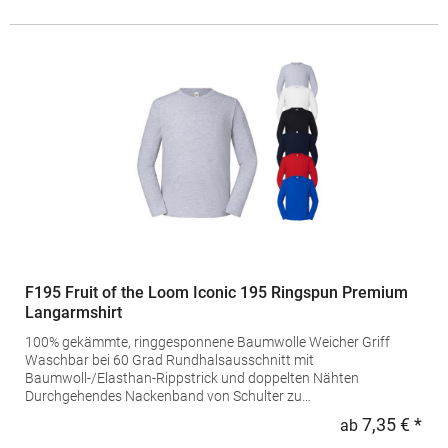
EU Avenue Louise 65 Box 11 Office 220 1050 Brüssel Belgien E-
Mail: Customerservice@gildanonline.com
F195 Fruit of the Loom Iconic 195 Ringspun Premium
Langarmshirt
100% gekämmte, ringgesponnene Baumwolle Weicher Griff
Waschbar bei 60 Grad Rundhalsausschnitt mit
Baumwoll-/Elasthan-Rippstrick und doppelten Nähten
Durchgehendes Nackenband von Schulter zu
SchulterPfegehinweis: 60 °C waschbarGrammatur: 195 g/m²
7,35 € *
ab
Regu
(White: 190 g/m²)Materialzusammensetzung: 100% Baumwolle