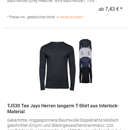
Baumwolle (Grey Heather: 85% Baumwolle / 15%
Viskose)Angaben zur Produktsicherheit: Herst.-Nr.:
7,43 € *
ab
Regu
ST2500 Hersteller: Stedman GmbH Charlottenburger Allee 27-29
52068 Aachen Deutschland E-Mail: info@stedman.eu
* Preise inkl. gesetzlicher Mwst. +
Versandkosten *
TJ530 Tee Jays Herren langarm T-Shirt aus Interlock-
Material
Gekämmte, ringgesponnene Baumwolle Doppelnähte Modisch
geschnitten Enzym- und SilikongewaschenGrammatur: 220